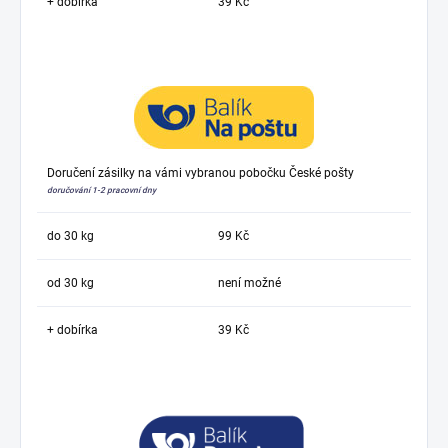
+ dobírka
39 Kč
Doručení zásilky na vámi vybranou pobočku České pošty
doručování 1-2 pracovní dny
do 30 kg
99 Kč
od 30 kg
není možné
+ dobírka
39 Kč