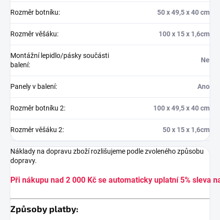
Rozměr botníku
:
50 x 49,5 x 40 cm
Rozměr věšáku
:
100 x 15 x 1,6cm
Montážní lepidlo/pásky součásti
Ne
balení
:
Panely v balení
:
Ano
Rozměr botníku 2
:
100 x 49,5 x 40 cm
Rozměr věšáku 2
:
50 x 15 x 1,6cm
Náklady na dopravu zboží rozlišujeme podle zvoleného způsobu
dopravy.
Při nákupu nad 2 000 Kč se automaticky uplatní 5% sleva n
Způsoby platby: