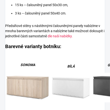
15 ks – čalouněný panel 50x30 cm,
3 ks – čalouněný panel 50x40 cm.
Předsíňové stěny s nástěnnými čalouněnými panely nabízíme v
mnoha barevných variantách a nabízíme také možnost dokoupit i
jednotlivé části samostatně
dle naší nabídky.
Barevné varianty botníku:
SONOMA
G
BÍLÁ