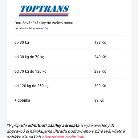
Doručování zásilky do vašich rukou
doručování 1-2 pracovní dny
do 30 kg
139 Kč
od 30 kg do 70 kg
249 Kč
od 70 kg do 120 kg
299 Kč
od 120 kg do 250 kg
399 Kč
+ dobírka
39 Kč
*V případě
odmítnutí zásilky adresáta
u výše uvedených
dopravců si nárokujeme úhradu poštovného v plné výši včetně
dobírky dle našich
obchodních podmínek
.