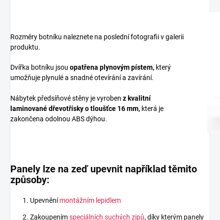
Rozměry botníku naleznete na poslední fotografii v galerii
produktu.
Dvířka botníku jsou
opatřena plynovým pístem,
který
umožňuje plynulé a snadné otevírání a zavírání.
Nábytek předsíňové stěny je vyroben
z
kvalitní
laminované dřevotřísky
o tloušťce 16 mm
,
která je
zakončena odolnou ABS dýhou.
Panely lze na zeď upevnit například těmito
způsoby:
Upevnění
montážním lepidlem
Zakoupením
speciálních suchých zipů
, díky kterým panely