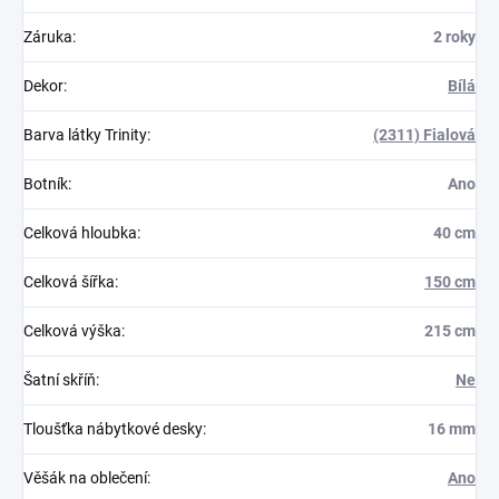
Záruka
:
2 roky
Dekor
:
Bílá
Barva látky Trinity
:
(2311) Fialová
Botník
:
Ano
Celková hloubka
:
40 cm
Celková šířka
:
150 cm
Celková výška
:
215 cm
Šatní skříň
:
Ne
Tloušťka nábytkové desky
:
16 mm
Věšák na oblečení
:
Ano