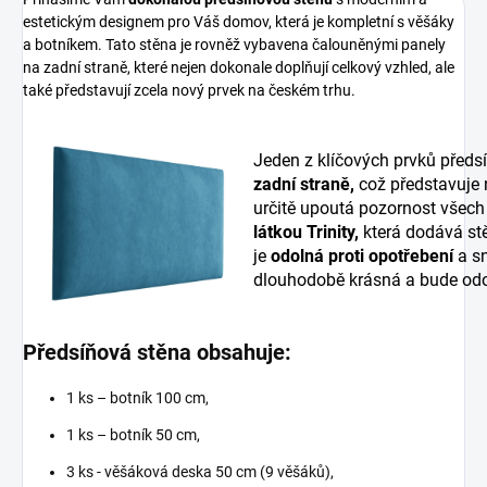
estetickým designem pro Váš domov, která je kompletní s věšáky
a botníkem. Tato stěna je rovněž vybavena čalouněnými panely
na zadní straně, které nejen dokonale doplňují celkový vzhled, ale
také představují zcela nový prvek na českém trhu.
Jeden z klíčových prvků předs
zadní straně,
což představuje
určitě upoutá pozornost všech
látkou Trinity,
která dodává stě
je
odolná proti opotřebení
a sn
dlouhodobě krásná a bude odo
Předsíňová stěna obsahuje:
1 ks – botník 100 cm,
1 ks – botník 50 cm,
3 ks - věšáková deska 50 cm (9 věšáků),