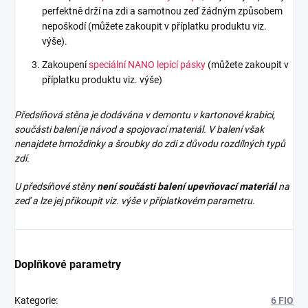
perfektně drží na zdi a samotnou zeď žádným způsobem
nepoškodí (můžete zakoupit v příplatku produktu viz.
výše).
Zakoupení
speciální NANO lepící pásky
(můžete zakoupit v
příplatku produktu viz. výše)
Předsíňová stěna je dodávána v demontu v kartonové krabici,
součásti balení je návod a spojovací materiál. V balení však
nenajdete
hmoždinky a šroubky do zdi z důvodu rozdílných typů
zdí.
U předsíňové stěny
není součásti balení upevňovací materiál
na
zeď a lze jej přikoupit viz. výše v příplatkovém parametru.
Doplňkové parametry
Kategorie
:
6 FIO