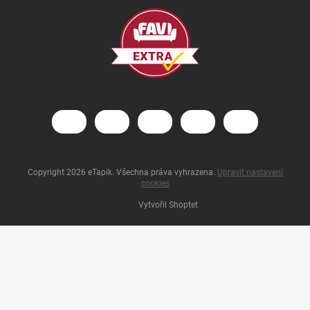
Copyright 2026
eTapik
. Všechna práva vyhrazena.
Upravit nastavení
cookies
Vytvořil Shoptet