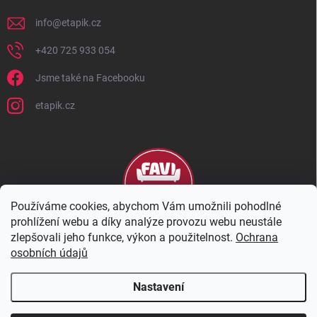
info
@
etapik.cz
+420 725 933 054
Jsme také na Facebooku
etapik.cz
Používáme cookies, abychom Vám umožnili pohodlné
prohlížení webu a díky analýze provozu webu neustále
zlepšovali jeho funkce, výkon a použitelnost.
Ochrana
osobních údajů
Nastavení
Copyright 2026
eTapik
. Všechna práva vyhrazena.
Upravit nastavení