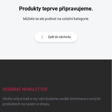
Produkty teprve připravujeme.
Můžete se ale podívat na ostatní kategorie.
Zpět do obchodu
Z
á
p
a
t
í
ODEBÍRAT NEWSLETTER
Vložte svůj e-mail a my vám budeme zasílat informace o nových
produktech na našem e-shopu.