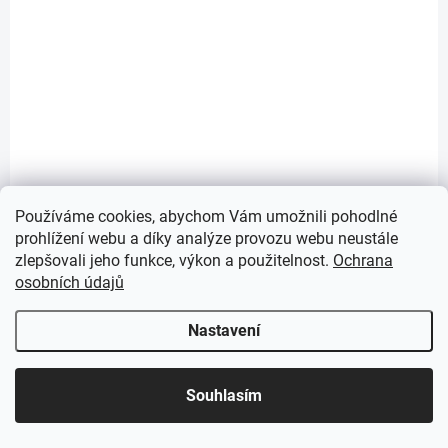
Používáme cookies, abychom Vám umožnili pohodlné
prohlížení webu a díky analýze provozu webu neustále
zlepšovali jeho funkce, výkon a použitelnost.
Ochrana
14-21 DNÍ
osobních údajů
Předsíňová čalouněná stěna MAINE 4 - Dub Artisan
s černou/Červená 2309
Nastavení
11 829 Kč
Detail
Souhlasím