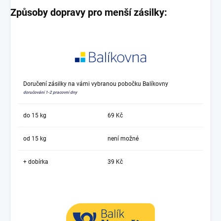
Způsoby dopravy pro menší zásilky:
Doručení zásilky na vámi vybranou pobočku Balíkovny
doručování 1-2 pracovní dny
do 15 kg
69 Kč
od 15 kg
není možné
+ dobírka
39 Kč