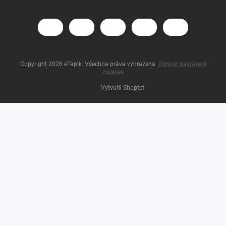
Copyright 2026
eTapik
. Všechna práva vyhrazena.
Upravit nastavení
cookies
Vytvořil Shoptet