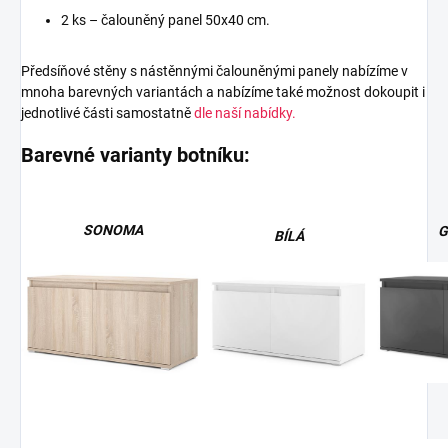
2 ks – čalouněný panel 50x40 cm.
Předsíňové stěny s nástěnnými čalouněnými panely nabízíme v
mnoha barevných variantách a nabízíme také možnost dokoupit i
jednotlivé části samostatně
dle naší nabídky.
Barevné varianty botníku:
SONOMA
G
BÍLÁ