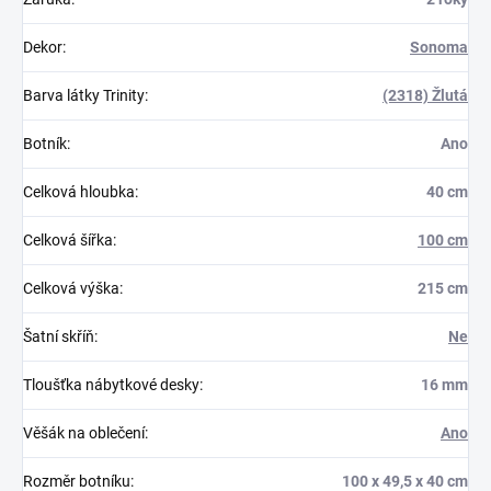
Dekor
:
Sonoma
Barva látky Trinity
:
(2318) Žlutá
Botník
:
Ano
Celková hloubka
:
40 cm
Celková šířka
:
100 cm
Celková výška
:
215 cm
Šatní skříň
:
Ne
Tloušťka nábytkové desky
:
16 mm
Věšák na oblečení
:
Ano
Rozměr botníku
:
100 x 49,5 x 40 cm