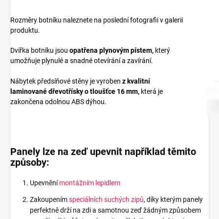
Rozměry botníku naleznete na poslední fotografii v galerii
produktu.
Dvířka botníku jsou
opatřena plynovým pístem,
který
umožňuje plynulé a snadné otevírání a zavírání.
Nábytek předsíňové stěny je vyroben
z
kvalitní
laminované dřevotřísky
o tloušťce 16 mm
,
která je
zakončena odolnou ABS dýhou.
Panely lze na zeď upevnit například těmito
způsoby:
Upevnění
montážním lepidlem
Zakoupením
speciálních suchých zipů
, díky kterým panely
perfektně drží na zdi a samotnou zeď žádným způsobem