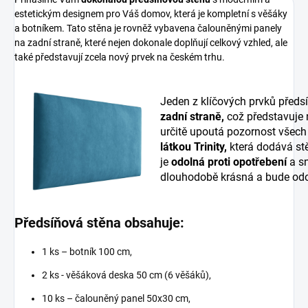
estetickým designem pro Váš domov, která je kompletní s věšáky
a botníkem. Tato stěna je rovněž vybavena čalouněnými panely
na zadní straně, které nejen dokonale doplňují celkový vzhled, ale
také představují zcela nový prvek na českém trhu.
Jeden z klíčových prvků předs
zadní straně,
což představuje
určitě upoutá pozornost všech
látkou Trinity,
která dodává stě
je
odolná proti opotřebení
a sn
dlouhodobě krásná a bude odo
Předsíňová stěna obsahuje:
1 ks – botník 100 cm,
2 ks - věšáková deska 50 cm (6 věšáků),
10 ks – čalouněný panel 50x30 cm,