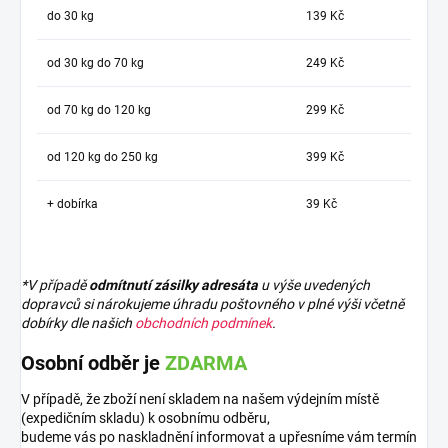
do 30 kg
139 Kč
od 30 kg do 70 kg
249 Kč
od 70 kg do 120 kg
299 Kč
od 120 kg do 250 kg
399 Kč
+ dobírka
39 Kč
*V případě
odmítnutí zásilky adresáta
u výše uvedených
dopravců si nárokujeme úhradu poštovného v plné výši včetně
dobírky dle našich
obchodních podmínek
.
Osobní odběr je
ZDARMA
V případě, že zboží není skladem na našem výdejním místě
(expedičním skladu) k osobnímu odběru,
budeme vás po naskladnění informovat a upřesníme vám termín