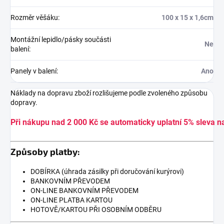
Rozměr věšáku
:
100 x 15 x 1,6cm
Montážní lepidlo/pásky součásti
Ne
balení
:
Panely v balení
:
Ano
Náklady na dopravu zboží rozlišujeme podle zvoleného způsobu
dopravy.
Při nákupu nad 2 000 Kč se automaticky uplatní 5% sleva n
Způsoby platby:
DOBÍRKA (úhrada zásilky při doručování kurýrovi)
BANKOVNÍM PŘEVODEM
ON-LINE BANKOVNÍM PŘEVODEM
ON-LINE PLATBA KARTOU
HOTOVĚ/KARTOU PŘI OSOBNÍM ODBĚRU