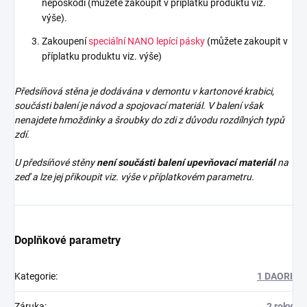
nepoškodí (můžete zakoupit v příplatku produktu viz.
výše).
Zakoupení
speciální NANO lepící pásky
(můžete zakoupit v
příplatku produktu viz. výše)
Předsíňová stěna je dodávána v demontu v kartonové krabici,
součásti balení je návod a spojovací materiál. V balení však
nenajdete
hmoždinky a šroubky do zdi z důvodu rozdílných typů
zdí.
U předsíňové stěny
není součásti balení upevňovací materiál
na
zeď a lze jej přikoupit viz. výše v příplatkovém parametru.
Doplňkové parametry
Kategorie
:
1 DAORI
Záruka
:
2 roky