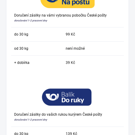
Doručení zásilky na vámi vybranou pobočku České pošty
doručování 1-2 pracovní dny
do 30 kg
99 Kč
od 30 kg
není možné
+ dobírka
39 Kč
Doručení zásilky do vašich rukou kurýrem České pošty
doručování 1-2 pracovní dny
do 30 kg
139 Kč