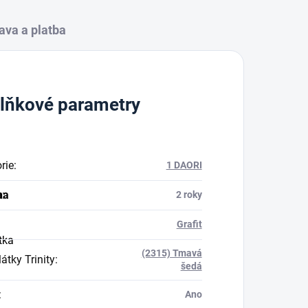
ava a platba
lňkové parametry
rie
:
1 DAORI
na
a
:
2 roky
Grafit
tka
(2315) Tmavá
átky Trinity
:
šedá
:
Ano