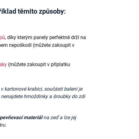
říklad těmito způsoby:
ipů
, díky kterým panely perfektně drží na
em nepoškodí (můžete zakoupit v
ásky
(můžete zakoupit v příplatku
kartonové krabici, součásti balení je
k nenajdete
hmoždinky a šroubky do zdi
upevňovací materiál
na zeď a lze jej
ru.