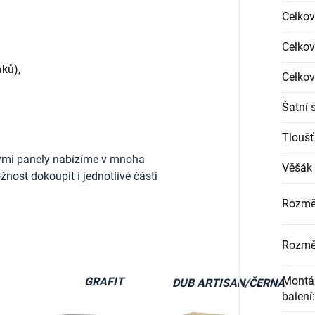
Celkov
Celkov
ků),
Celkov
Šatní 
Tloušť
ými panely nabízíme v mnoha
Věšák 
nost dokoupit i jednotlivé části
Rozmě
Rozmě
Montáž
GRAFIT
DUB ARTISAN/ČERNÁ
balení
: