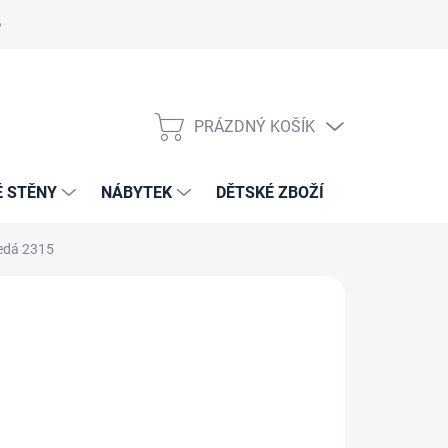
PRÁZDNÝ KOŠÍK
NÁKUPNÍ
KOŠÍK
É STĚNY
NÁBYTEK
DĚTSKÉ ZBOŽÍ
VZORNÍKY 
šedá 2315