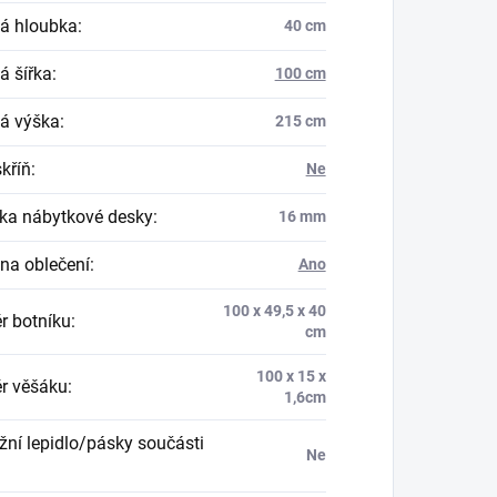
á hloubka
:
40 cm
á šířka
:
100 cm
á výška
:
215 cm
skříň
:
Ne
ka nábytkové desky
:
16 mm
na oblečení
:
Ano
100 x 49,5 x 40
r botníku
:
cm
100 x 15 x
r věšáku
:
1,6cm
ní lepidlo/pásky součásti
Ne