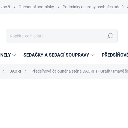
 zboží
Obchodní podmínky
Podmínky ochrany osobních údajů
Hledat
NELY
SEDAČKY A SEDACÍ SOUPRAVY
PŘEDSÍŇOV
DAORI
Předsíňová čalouněná stěna DAORI 1 - Grafit/Tmavě 
cení
ZNAČKA:
ETAPIK
6 889 Kč
5 693,39 Kč
bez DPH
Měrná
6 889 Kč / 1 ks
cena:
14-21 DNÍ