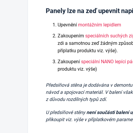
Panely lze na zeď upevnit nap
Upevnění
montážním lepidlem
Zakoupením
speciálních suchých z
zdi a samotnou zeď žádným způsob
příplatku produktu viz. výše).
Zakoupení
speciální NANO lepící p
produktu viz. výše)
Předsíňová stěna je dodávána v demontu v 
návod a spojovací materiál. V balení vša
z důvodu rozdílných typů zdí.
U předsíňové stěny
není součásti balení 
přikoupit viz. výše v příplatkovém paramet