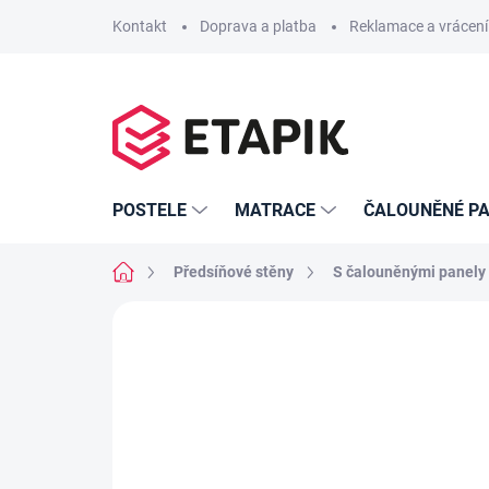
Přejít
Kontakt
Doprava a platba
Reklamace a vrácení
na
obsah
POSTELE
MATRACE
ČALOUNĚNÉ PA
Domů
Předsíňové stěny
S čalouněnými panely
Neohodnoceno
Podrobnosti hodno