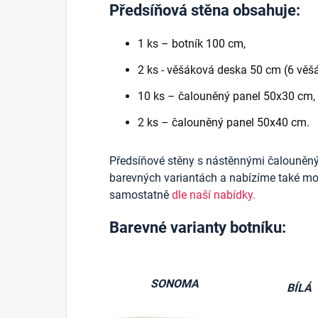
Předsíňová stěna obsahuje:
1 ks – botník 100 cm,
2 ks - věšáková deska 50 cm (6 věšá
10 ks – čalouněný panel 50x30 cm,
2 ks – čalouněný panel 50x40 cm.
Předsíňové stěny s nástěnnými čalouněn
barevných variantách a nabízíme také mož
samostatně
dle naší nabídky.
Barevné varianty botníku:
SONOMA
BÍLÁ