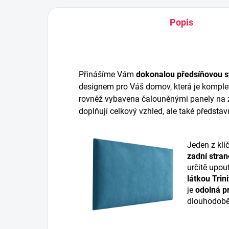
Popis
Přinášíme Vám
dokonalou předsíňovou s
designem pro Váš domov, která je komplet
rovněž vybavena čalouněnými panely na z
doplňují celkový vzhled, ale také představ
Jeden z klí
zadní stran
určitě upou
látkou Trini
je
odolná pr
dlouhodobě