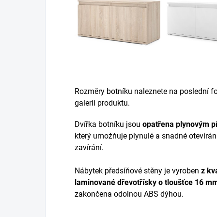
Rozměry botníku naleznete na poslední fot
galerii produktu.
Dvířka botníku jsou
opatřena plynovým p
který umožňuje plynulé a snadné otevírán
zavírání.
Nábytek předsíňové stěny je vyroben
z
kva
laminované dřevotřísky
o tloušťce 16 m
zakončena odolnou ABS dýhou.