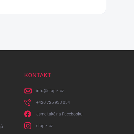
KONTAKT
info
@
etapik.cz
+420 725 933 054
Jsme také na Facebooku
etapik.cz
jů