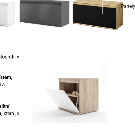
Panely
ografii v
ístem,
í a
litní
m
,
která je