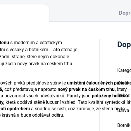
Dopr
těnu
s moderním a estetickým
Dop
ní s věšáky a botníkem. Tato stěna je
adní straně, které nejen dokonale
ují zcela nový prvek na českém trhu.
Katego
čových prvků předsíňové stěny je
umístění čalouněných panelů 
Záruk
ě,
což představuje naprosto
nový prvek na českém trhu,
který
Dekor
:
tá pozornost všech návštěvníků. Panely jsou
potaženy hebkou
ty,
která dodává stěně luxusní vzhled. Tato kvalitní syntetická lá
oti opotřebení
a snadno se čistí, což zaručuje, že stěna bude
Barva l
 krásná a bude odolávat oděru.
Botník