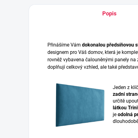
Popis
Přinášíme Vám
dokonalou předsíňovou s
designem pro Váš domov, která je komplet
rovněž vybavena čalouněnými panely na z
doplňují celkový vzhled, ale také představ
Jeden z klí
zadní stran
určitě upou
látkou Trini
je
odolná pr
dlouhodobě