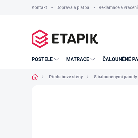
Přejít
Kontakt
Doprava a platba
Reklamace a vrácení
na
obsah
POSTELE
MATRACE
ČALOUNĚNÉ PA
Domů
Předsíňové stěny
S čalouněnými panely
Neohodnoceno
Podrobnosti hodno