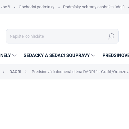
 zboží
Obchodní podmínky
Podmínky ochrany osobních údajů
Hledat
NELY
SEDAČKY A SEDACÍ SOUPRAVY
PŘEDSÍŇOV
DAORI
Předsíňová čalouněná stěna DAORI 1 - Grafit/Oranžo
cení
ZNAČKA:
ETAPIK
6 889 Kč
5 693,39 Kč
bez DPH
Měrná
14-21 DNÍ
cena: