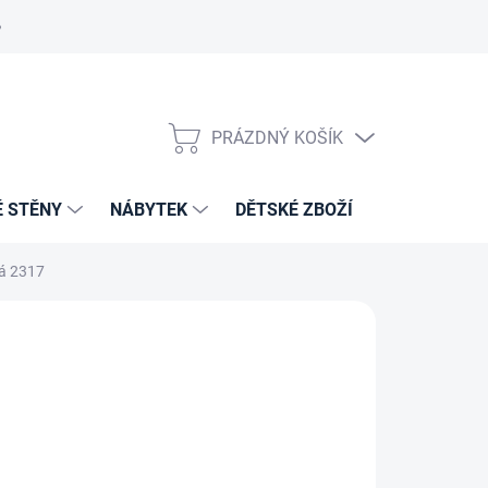
PRÁZDNÝ KOŠÍK
NÁKUPNÍ
KOŠÍK
É STĚNY
NÁBYTEK
DĚTSKÉ ZBOŽÍ
VZORNÍKY 
vá 2317