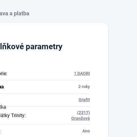
ava a platba
lňkové parametry
rie
:
1 DAORI
na
a
:
2 roky
Grafit
tka
(2317)
átky Trinity
:
Oranžová
:
Ano