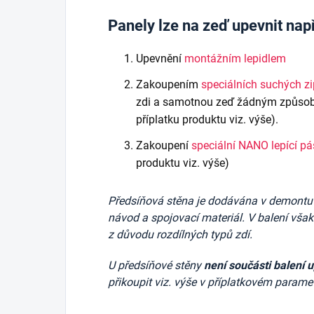
Panely lze na zeď upevnit nap
Upevnění
montážním lepidlem
Zakoupením
speciálních suchých z
zdi a samotnou zeď žádným způsob
příplatku produktu viz. výše).
Zakoupení
speciální NANO lepící p
produktu viz. výše)
Předsíňová stěna je dodávána v demontu v 
návod a spojovací materiál. V balení vša
z důvodu rozdílných typů zdí.
U předsíňové stěny
není součásti balení 
přikoupit viz. výše v příplatkovém paramet