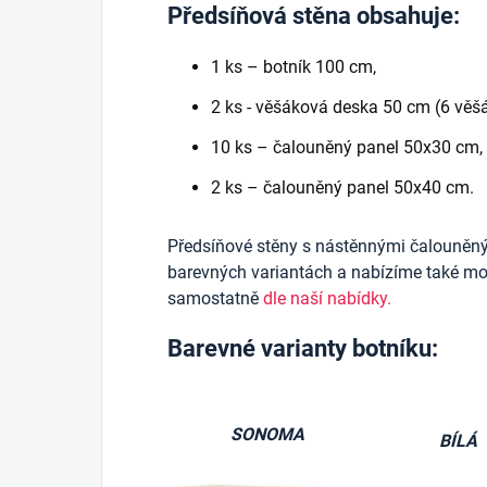
Předsíňová stěna obsahuje:
1 ks – botník 100 cm,
2 ks - věšáková deska 50 cm (6 věšá
10 ks – čalouněný panel 50x30 cm,
2 ks – čalouněný panel 50x40 cm.
Předsíňové stěny s nástěnnými čalouněn
barevných variantách a nabízíme také mož
samostatně
dle naší nabídky.
Barevné varianty botníku:
SONOMA
BÍLÁ