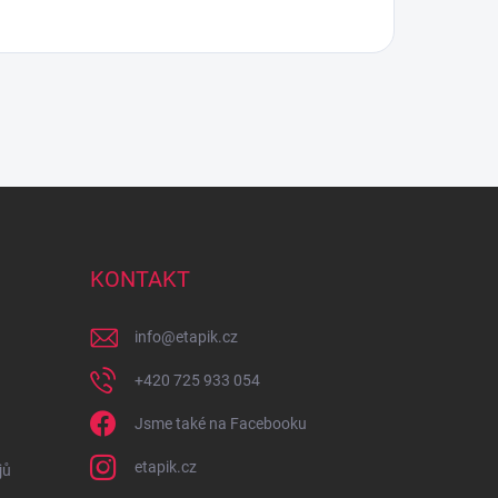
KONTAKT
info
@
etapik.cz
+420 725 933 054
Jsme také na Facebooku
etapik.cz
jů