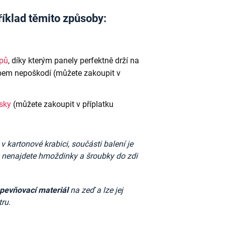
říklad těmito způsoby:
ipů
, díky kterým panely perfektně drží na
em nepoškodí (můžete zakoupit v
ásky
(můžete zakoupit v příplatku
kartonové krabici, součásti balení je
k nenajdete
hmoždinky a šroubky do zdi
upevňovací materiál
na zeď a lze jej
ru.