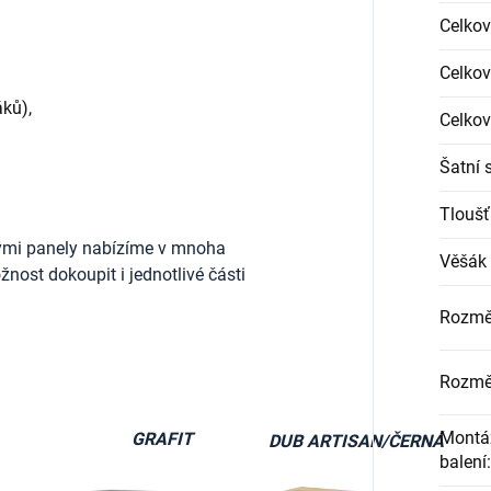
Celkov
Celkov
ků),
Celkov
Šatní 
Tloušť
ými panely nabízíme v mnoha
Věšák 
nost dokoupit i jednotlivé části
Rozmě
Rozmě
Montáž
GRAFIT
DUB ARTISAN/ČERNÁ
balení
: