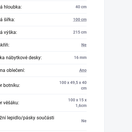
á hloubka
:
40 cm
á šířka
:
100 cm
á výška
:
215 cm
skříň
:
Ne
ka nábytkové desky
:
16 mm
na oblečení
:
Ano
100 x 49,5 x 40
r botníku
:
cm
100 x 15 x
r věšáku
:
1,6cm
ní lepidlo/pásky součásti
Ne