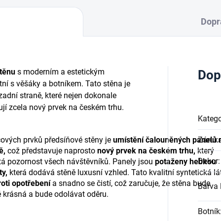
Dopr
těnu
s moderním a estetickým
Dop
ní s věšáky a botníkem. Tato stěna je
adní straně, které nejen dokonale
ují zcela nový prvek na českém trhu.
Katego
čových prvků předsíňové stěny je
umístění čalouněných panelů 
Záruk
ě,
což představuje naprosto
nový prvek na českém trhu,
který
Dekor
:
tá pozornost všech návštěvníků. Panely jsou
potaženy hebkou
ty,
která dodává stěně luxusní vzhled. Tato kvalitní syntetická lá
oti opotřebení
a snadno se čistí, což zaručuje, že stěna bude
Barva l
 krásná a bude odolávat oděru.
Botník