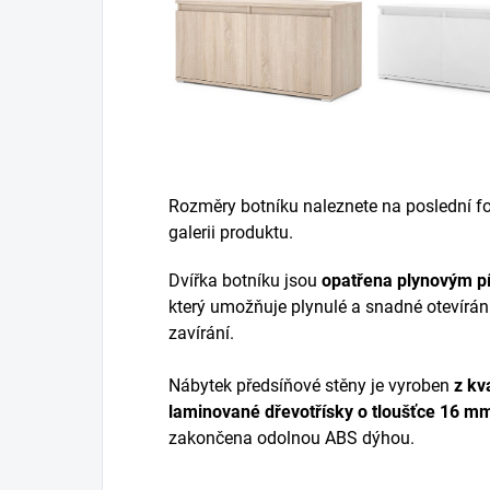
Rozměry botníku naleznete na poslední fot
galerii produktu.
Dvířka botníku jsou
opatřena plynovým p
který umožňuje plynulé a snadné otevírán
zavírání.
Nábytek předsíňové stěny je vyroben
z
kva
laminované dřevotřísky
o tloušťce 16 m
zakončena odolnou ABS dýhou.