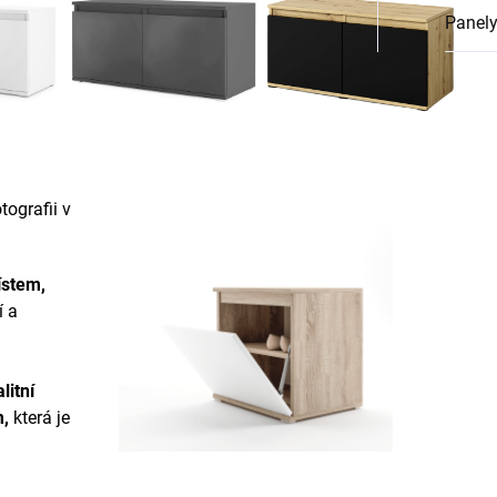
Panely
ografii v
ístem,
í a
litní
m
,
která je