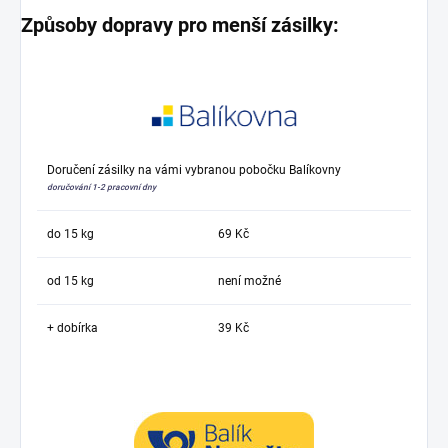
Způsoby dopravy pro menší zásilky:
Doručení zásilky na vámi vybranou pobočku Balíkovny
doručování 1-2 pracovní dny
do 15 kg
69 Kč
od 15 kg
není možné
+ dobírka
39 Kč