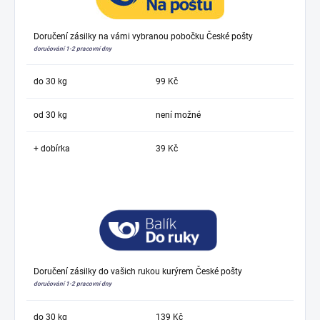
Doručení zásilky na vámi vybranou pobočku České pošty
doručování 1-2 pracovní dny
do 30 kg
99 Kč
od 30 kg
není možné
+ dobírka
39 Kč
Doručení zásilky do vašich rukou kurýrem České pošty
doručování 1-2 pracovní dny
do 30 kg
139 Kč