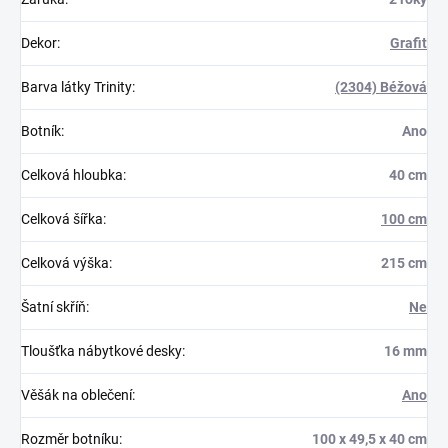
Dekor
:
Grafit
Barva látky Trinity
:
(2304) Béžová
Botník
:
Ano
Celková hloubka
:
40 cm
Celková šířka
:
100 cm
Celková výška
:
215 cm
Šatní skříň
:
Ne
Tloušťka nábytkové desky
:
16 mm
Věšák na oblečení
:
Ano
Rozměr botníku
:
100 x 49,5 x 40 cm