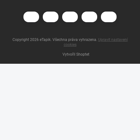
Copyright 2026
eTapik
. Všechna práva vyhrazena.
Upravit nastavení
cookies
Vytvořil Shoptet