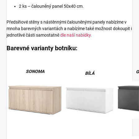
2 ks – čalouněný panel 50x40 cm.
Předsíňové stěny s nástěnnými čalouněnými panely nabízíme v
mnoha barevných variantách a nabízíme také možnost dokoupit i
jednotlivé části samostatně
dle naší nabídky.
Barevné varianty botníku:
SONOMA
G
BÍLÁ