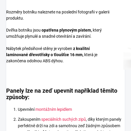
Rozměry botníku naleznete na poslední fotografii v galerii
produktu.
Dvířka botníku jsou
opatřena plynovým pístem,
který
umožňuje plynulé a snadné otevírání a zavírání.
Nábytek předsíňové stěny je vyroben
z
kvalitní
laminované dřevotřísky
o tloušťce 16 mm
,
která je
zakončena odolnou ABS dýhou.
Panely lze na zeď upevnit například těmito
způsoby:
Upevnění
montážním lepidlem
Zakoupením
speciálních suchých zipů
, díky kterým panely
perfektně drží na zdi a samotnou zeď žádným způsobem