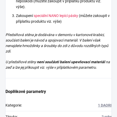
nepoškodí (můžete zakoupit v příplatku produktu viz.
výše).
Zakoupení
speciální NANO lepící pásky
(můžete zakoupit v
příplatku produktu viz. výše)
Předsíňová stěna je dodávána v demontu v kartonové krabici,
součásti balení je návod a spojovací materiál. V balení však
nenajdete
hmoždinky a šroubky do zdi z důvodu rozdílných typů
zdí.
U předsíňové stěny
není součásti balení upevňovací materiál
na
zeď a lze jej přikoupit viz. výše v příplatkovém parametru.
Doplňkové parametry
Kategorie
:
1 DAORI
Záruka
:
2 roky