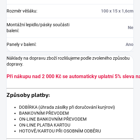
Rozměr věšáku
:
100 x 15 x 1,6cm
Montážní lepidlo/pásky součásti
Ne
balení
:
Panely v balení
:
Ano
Náklady na dopravu zboží rozlišujeme podle zvoleného způsobu
dopravy.
Při nákupu nad 2 000 Kč se automaticky uplatní 5% sleva n
Způsoby platby:
DOBÍRKA (úhrada zásilky při doručování kurýrovi)
BANKOVNÍM PŘEVODEM
ON-LINE BANKOVNÍM PŘEVODEM
ON-LINE PLATBA KARTOU
HOTOVĚ/KARTOU PŘI OSOBNÍM ODBĚRU