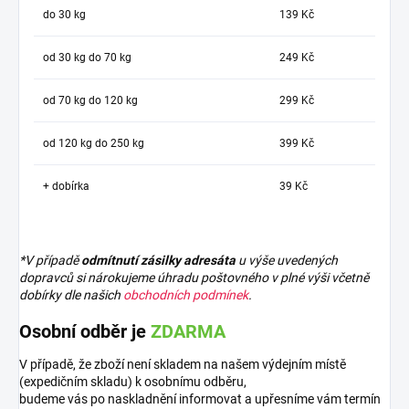
do 30 kg
139 Kč
od 30 kg do 70 kg
249 Kč
od 70 kg do 120 kg
299 Kč
od 120 kg do 250 kg
399 Kč
+ dobírka
39 Kč
*V případě
odmítnutí zásilky adresáta
u výše uvedených
dopravců si nárokujeme úhradu poštovného v plné výši včetně
dobírky dle našich
obchodních podmínek
.
Osobní odběr je
ZDARMA
V případě, že zboží není skladem na našem výdejním místě
(expedičním skladu) k osobnímu odběru,
budeme vás po naskladnění informovat a upřesníme vám termín