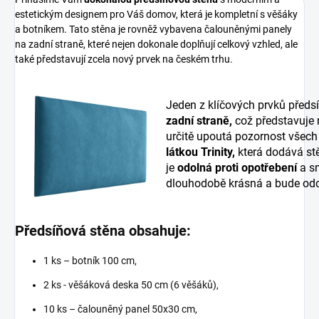
estetickým designem pro Váš domov, která je kompletní s věšáky
a botníkem. Tato stěna je rovněž vybavena čalouněnými panely
na zadní straně, které nejen dokonale doplňují celkový vzhled, ale
také představují zcela nový prvek na českém trhu.
Jeden z klíčových prvků předs
zadní straně,
což představuje
určitě upoutá pozornost všech
látkou Trinity,
která dodává stě
je
odolná proti opotřebení
a sn
dlouhodobě krásná a bude odo
Předsíňová stěna obsahuje:
1 ks – botník 100 cm,
2 ks - věšáková deska 50 cm (6 věšáků),
10 ks – čalouněný panel 50x30 cm,