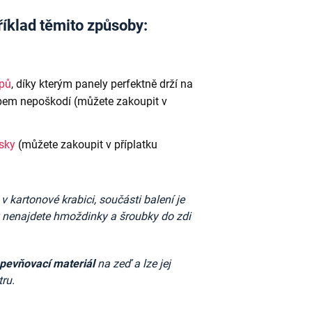
říklad těmito způsoby:
ipů
, díky kterým panely perfektně drží na
em nepoškodí (můžete zakoupit v
ásky
(můžete zakoupit v příplatku
kartonové krabici, součásti balení je
k nenajdete
hmoždinky a šroubky do zdi
upevňovací materiál
na zeď a lze jej
ru.