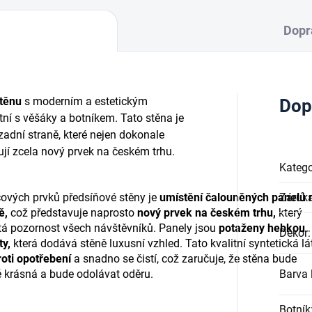
Dopr
těnu
s moderním a estetickým
Dop
ní s věšáky a botníkem. Tato stěna je
adní straně, které nejen dokonale
ují zcela nový prvek na českém trhu.
Katego
čových prvků předsíňové stěny je
umístění čalouněných panelů 
Záruk
ě,
což představuje naprosto
nový prvek na českém trhu,
který
tá pozornost všech návštěvníků. Panely jsou
potaženy hebkou
Dekor
:
ty,
která dodává stěně luxusní vzhled. Tato kvalitní syntetická lá
oti opotřebení
a snadno se čistí, což zaručuje, že stěna bude
 krásná a bude odolávat oděru.
Barva l
Botník