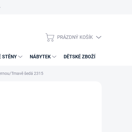
PRÁZDNÝ KOŠÍK
NÁKUPNÍ
KOŠÍK
É STĚNY
NÁBYTEK
DĚTSKÉ ZBOŽÍ
VZORNÍKY 
 černou/Tmavě šedá 2315