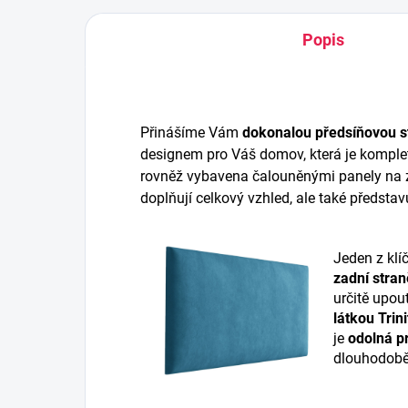
Popis
Přinášíme Vám
dokonalou předsíňovou s
designem pro Váš domov, která je komplet
rovněž vybavena čalouněnými panely na z
doplňují celkový vzhled, ale také představ
Jeden z klí
zadní stran
určitě upou
látkou Trini
je
odolná pr
dlouhodobě