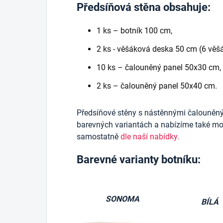
Předsíňová stěna obsahuje:
1 ks – botník 100 cm,
2 ks - věšáková deska 50 cm (6 věšá
10 ks – čalouněný panel 50x30 cm,
2 ks – čalouněný panel 50x40 cm.
Předsíňové stěny s nástěnnými čalouněn
barevných variantách a nabízíme také mož
samostatně
dle naší nabídky.
Barevné varianty botníku:
SONOMA
BÍLÁ