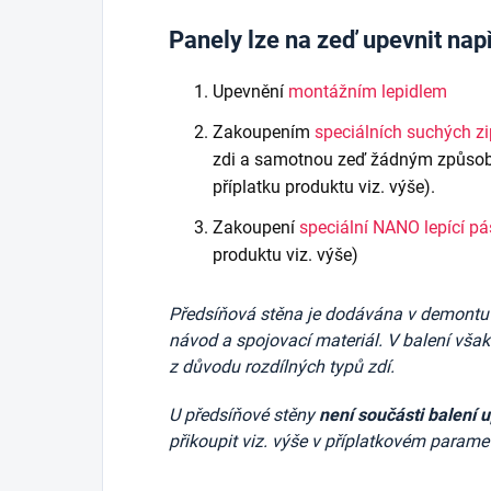
Panely lze na zeď upevnit nap
Upevnění
montážním lepidlem
Zakoupením
speciálních suchých z
zdi a samotnou zeď žádným způsob
příplatku produktu viz. výše).
Zakoupení
speciální NANO lepící p
produktu viz. výše)
Předsíňová stěna je dodávána v demontu v 
návod a spojovací materiál. V balení vša
z důvodu rozdílných typů zdí.
U předsíňové stěny
není součásti balení 
přikoupit viz. výše v příplatkovém paramet