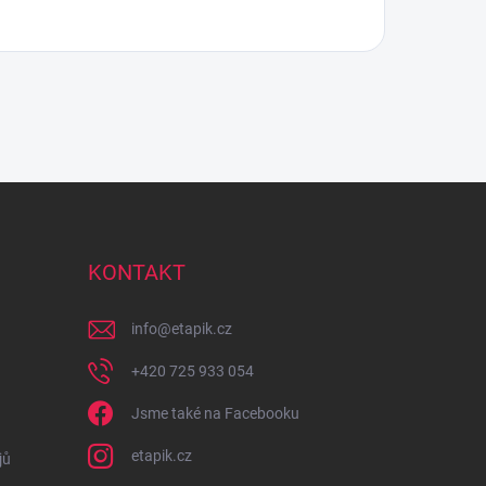
KONTAKT
info
@
etapik.cz
+420 725 933 054
Jsme také na Facebooku
etapik.cz
jů