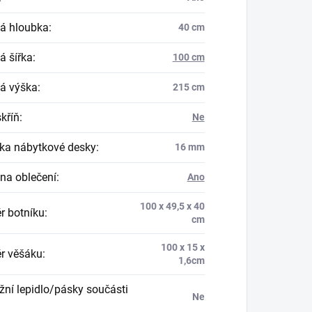
á hloubka
:
40 cm
á šířka
:
100 cm
á výška
:
215 cm
skříň
:
Ne
ka nábytkové desky
:
16 mm
na oblečení
:
Ano
100 x 49,5 x 40
r botníku
:
cm
100 x 15 x
r věšáku
:
1,6cm
ní lepidlo/pásky součásti
Ne