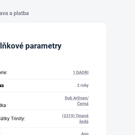
ava a platba
lňkové parametry
rie
:
1 DAORI
na
a
:
2 roky
Dub Artisan/
Černá
tka
(2315) Tmavá
átky Trinity
:
šedá
:
Ano