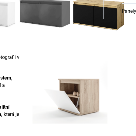
Panely
ografii v
ístem,
í a
litní
m
,
která je