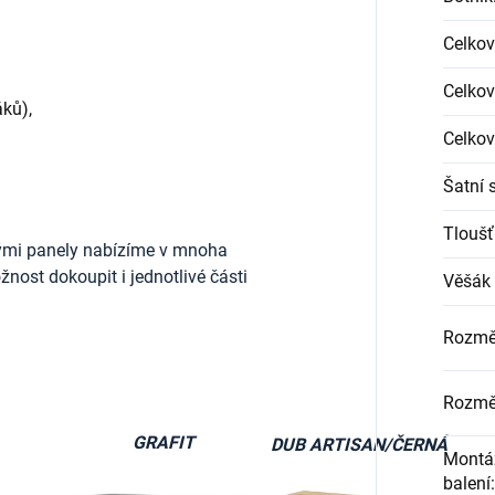
Celkov
Celkov
ků),
Celkov
Šatní 
Tloušť
ými panely nabízíme v mnoha
nost dokoupit i jednotlivé části
Věšák 
Rozmě
Rozmě
GRAFIT
DUB ARTISAN/ČERNÁ
Montáž
balení
: