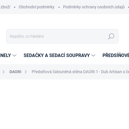
 zboží
Obchodní podmínky
Podmínky ochrany osobních údajů
Hledat
NELY
SEDAČKY A SEDACÍ SOUPRAVY
PŘEDSÍŇOV
DAORI
Předsíňová čalouněná stěna DAORI 1 - Dub Artisan s
cení
ZNAČKA:
ETAPIK
6 889 Kč
5 693,39 Kč
bez DPH
Měrná
14-21 DNÍ
cena: