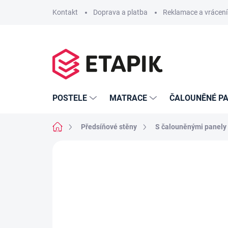
Přejít
Kontakt
Doprava a platba
Reklamace a vrácení
na
obsah
POSTELE
MATRACE
ČALOUNĚNÉ PA
Domů
Předsíňové stěny
S čalouněnými panely
Neohodnoceno
Podrobnosti hodno