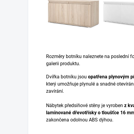
Rozměry botníku naleznete na poslední fot
galerii produktu.
Dvířka botníku jsou
opatřena plynovým p
který umožňuje plynulé a snadné otevírán
zavírání.
Nábytek předsíňové stěny je vyroben
z
kva
laminované dřevotřísky
o tloušťce 16 m
zakončena odolnou ABS dýhou.