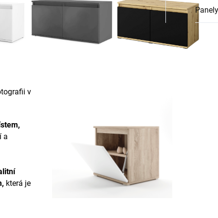
Panely
ografii v
ístem,
í a
litní
m
,
která je