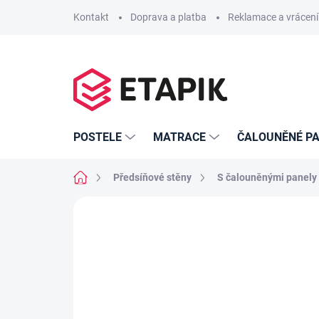
Přejít
Kontakt
Doprava a platba
Reklamace a vrácení
na
obsah
POSTELE
MATRACE
ČALOUNĚNÉ PA
Domů
Předsíňové stěny
S čalouněnými panely
Neohodnoceno
Podrobnosti hodno