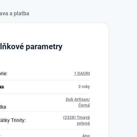
ava a platba
lňkové parametry
rie
:
1 DAORI
na
a
:
2 roky
Dub Artisan/
Černá
tka
(2328) Tmavá
átky Trinity
:
zelená
:
Ano