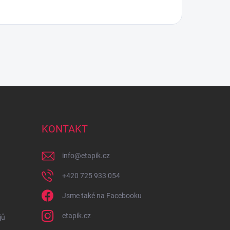
KONTAKT
info
@
etapik.cz
+420 725 933 054
Jsme také na Facebooku
etapik.cz
jů