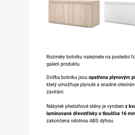
Rozměry botníku naleznete na poslední fot
galerii produktu.
Dvířka botníku jsou
opatřena plynovým p
který umožňuje plynulé a snadné otevírán
zavírání.
Nábytek předsíňové stěny je vyroben
z
kva
laminované dřevotřísky
o tloušťce 16 m
zakončena odolnou ABS dýhou.