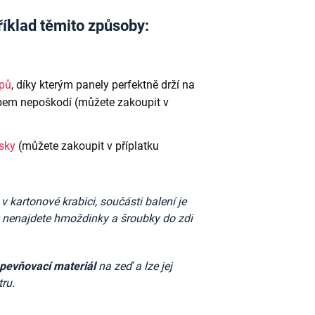
říklad těmito způsoby:
ipů
, díky kterým panely perfektně drží na
em nepoškodí (můžete zakoupit v
ásky
(můžete zakoupit v příplatku
kartonové krabici, součásti balení je
k nenajdete
hmoždinky a šroubky do zdi
upevňovací materiál
na zeď a lze jej
ru.