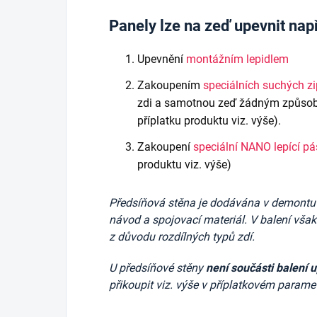
Panely lze na zeď upevnit nap
Upevnění
montážním lepidlem
Zakoupením
speciálních suchých z
zdi a samotnou zeď žádným způsob
příplatku produktu viz. výše).
Zakoupení
speciální NANO lepící p
produktu viz. výše)
Předsíňová stěna je dodávána v demontu v 
návod a spojovací materiál. V balení vša
z důvodu rozdílných typů zdí.
U předsíňové stěny
není součásti balení 
přikoupit viz. výše v příplatkovém paramet