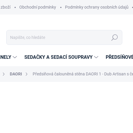
 zboží
Obchodní podmínky
Podmínky ochrany osobních údajů
Hledat
NELY
SEDAČKY A SEDACÍ SOUPRAVY
PŘEDSÍŇOV
DAORI
Předsíňová čalouněná stěna DAORI 1 - Dub Artisan s 
cení
ZNAČKA:
ETAPIK
6 889 Kč
5 693,39 Kč
bez DPH
Měrná
14-21 DNÍ
cena: