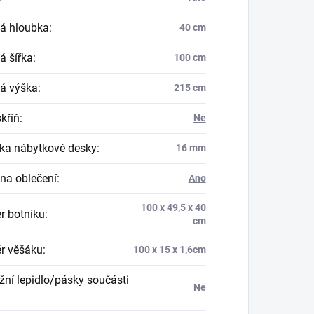
á hloubka
:
40 cm
á šířka
:
100 cm
á výška
:
215 cm
skříň
:
Ne
ka nábytkové desky
:
16 mm
na oblečení
:
Ano
100 x 49,5 x 40
r botníku
:
cm
r věšáku
:
100 x 15 x 1,6cm
ní lepidlo/pásky součásti
Ne