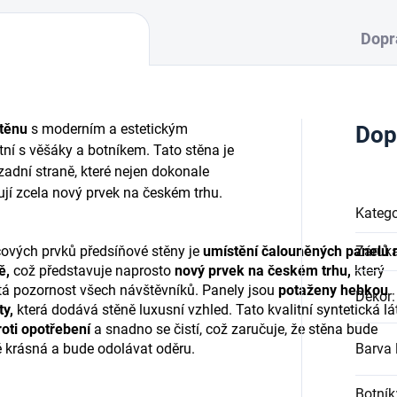
Dopr
těnu
s moderním a estetickým
Dop
ní s věšáky a botníkem. Tato stěna je
adní straně, které nejen dokonale
ují zcela nový prvek na českém trhu.
Katego
čových prvků předsíňové stěny je
umístění čalouněných panelů 
Záruk
ě,
což představuje naprosto
nový prvek na českém trhu,
který
tá pozornost všech návštěvníků. Panely jsou
potaženy hebkou
Dekor
:
ty,
která dodává stěně luxusní vzhled. Tato kvalitní syntetická lá
oti opotřebení
a snadno se čistí, což zaručuje, že stěna bude
 krásná a bude odolávat oděru.
Barva l
Botník