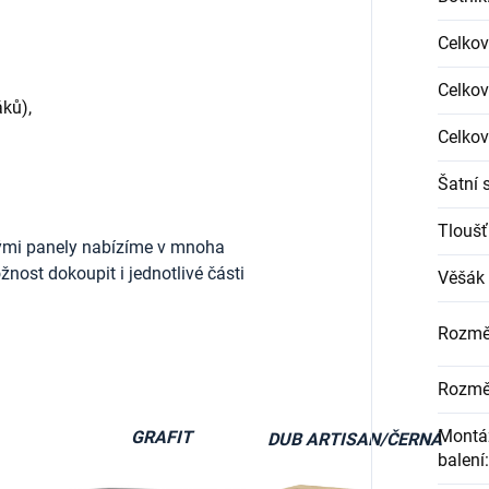
Celkov
Celkov
ků),
Celkov
Šatní 
Tloušť
ými panely nabízíme v mnoha
nost dokoupit i jednotlivé části
Věšák 
Rozmě
Rozmě
Montáž
GRAFIT
DUB ARTISAN/ČERNÁ
balení
: