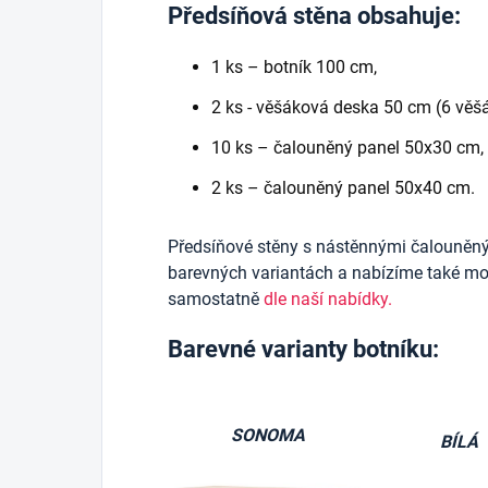
Předsíňová stěna obsahuje:
1 ks – botník 100 cm,
2 ks - věšáková deska 50 cm (6 věšá
10 ks – čalouněný panel 50x30 cm,
2 ks – čalouněný panel 50x40 cm.
Předsíňové stěny s nástěnnými čalouněn
barevných variantách a nabízíme také mož
samostatně
dle naší nabídky.
Barevné varianty botníku:
SONOMA
BÍLÁ