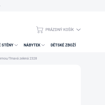
PRÁZDNÝ KOŠÍK
NÁKUPNÍ
KOŠÍK
É STĚNY
NÁBYTEK
DĚTSKÉ ZBOŽÍ
VZORNÍKY 
černou/Tmavá zelená 2328