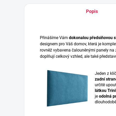
Popis
Přinášíme Vám
dokonalou předsíňovou s
designem pro Váš domov, která je komplet
rovněž vybavena čalouněnými panely na z
doplňují celkový vzhled, ale také představ
Jeden z klí
zadní stran
určitě upou
látkou Trini
je
odolná pr
dlouhodobě