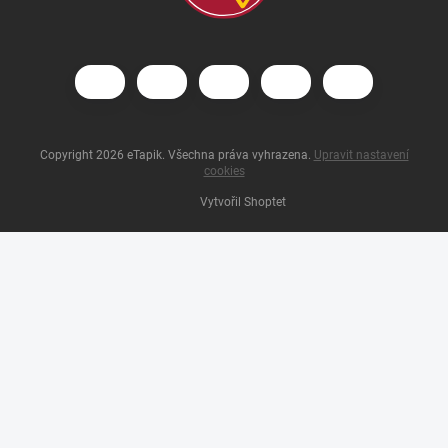
Copyright 2026
eTapik
. Všechna práva vyhrazena.
Upravit nastavení
cookies
Vytvořil Shoptet