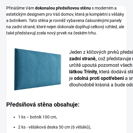
Přinášíme Vám
dokonalou předsíňovou stěnu
s moderním a
estetickým designem pro Váš domov, která je kompletní s věšáky
a botníkem. Tato stěna je rovněž vybavena čalouněnými panely
na zadní straně, které nejen dokonale doplňují celkový vzhled, ale
také představují zcela nový prvek na českém trhu.
Jeden z klíčových prvků předs
zadní straně,
což představuje
určitě upoutá pozornost všech
látkou Trinity,
která dodává stě
je
odolná proti opotřebení
a sn
dlouhodobě krásná a bude odo
Předsíňová stěna obsahuje:
1 ks – botník 100 cm,
2 ks - věšáková deska 50 cm (6 věšáků),