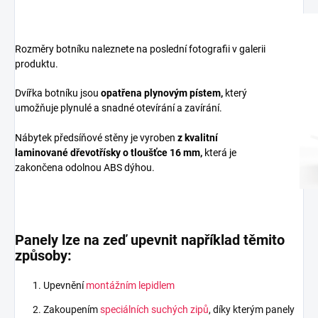
Rozměry botníku naleznete na poslední fotografii v galerii
produktu.
Dvířka botníku jsou
opatřena plynovým pístem,
který
umožňuje plynulé a snadné otevírání a zavírání.
Nábytek předsíňové stěny je vyroben
z
kvalitní
laminované dřevotřísky
o tloušťce 16 mm
,
která je
zakončena odolnou ABS dýhou.
Panely lze na zeď upevnit například těmito
způsoby:
Upevnění
montážním lepidlem
Zakoupením
speciálních suchých zipů
, díky kterým panely