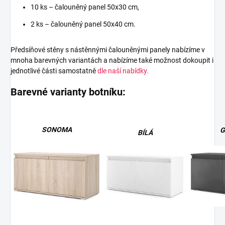
10 ks – čalouněný panel 50x30 cm,
2 ks – čalouněný panel 50x40 cm.
Předsíňové stěny s nástěnnými čalouněnými panely nabízíme v
mnoha barevných variantách a nabízíme také možnost dokoupit i
jednotlivé části samostatně
dle naší nabídky.
Barevné varianty botníku:
SONOMA
G
BÍLÁ