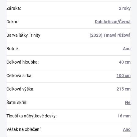
Záruka
:
2 roky
Dekor
:
Dub Artisan/Černá
Barva látky Trinity
:
(2323) Tmavá růžová
Botník
:
Ano
Celková hloubka
:
40 cm
Celková šířka
:
100 cm
Celková výška
:
215 cm
Šatní skříň
:
Ne
Tloušťka nábytkové desky
:
16 mm
Věšák na oblečení
:
Ano