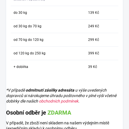
do 30 kg
139 Kč
od 30 kg do 70 kg
249 Kč
od 70 kg do 120 kg
299 Kč
od 120 kg do 250 kg
399 Kč
+ dobírka
39 Kč
*V případě
odmítnutí zásilky adresáta
u výše uvedených
dopravců si nárokujeme úhradu poštovného v plné výši včetně
dobírky dle našich
obchodních podmínek
.
Osobní odběr je
ZDARMA
V případě, že zboží není skladem na našem výdejním místě
(expedičním skladu) k osobnímu odběru,