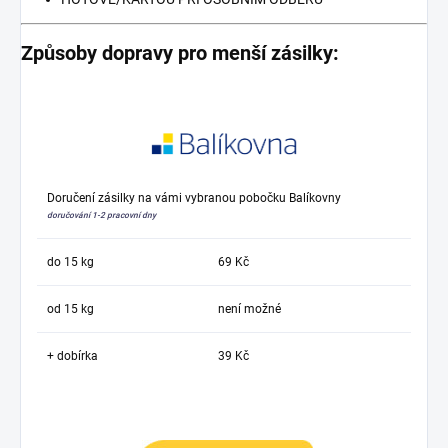
Způsoby dopravy pro menší zásilky:
Doručení zásilky na vámi vybranou pobočku Balíkovny
doručování 1-2 pracovní dny
do 15 kg
69 Kč
od 15 kg
není možné
+ dobírka
39 Kč