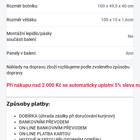
Rozměr botníku
:
100 x 49,5 x 40 cm
Rozměr věšáku
:
100 x 15 x 1,6cm
Montážní lepidlo/pásky
Ne
součásti balení
:
Panely v balení
:
Ano
Náklady na dopravu zboží rozlišujeme podle zvoleného způsobu
dopravy.
Při nákupu nad 2 000 Kč se automaticky uplatní 5% sleva n
Způsoby platby:
DOBÍRKA (úhrada zásilky při doručování kurýrovi)
BANKOVNÍM PŘEVODEM
ON-LINE BANKOVNÍM PŘEVODEM
ON-LINE PLATBA KARTOU
HOTOVĚ/KARTOU PŘI OSOBNÍM ODBĚRU