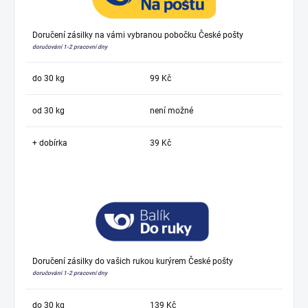
Doručení zásilky na vámi vybranou pobočku České pošty
doručování 1-2 pracovní dny
do 30 kg
99 Kč
od 30 kg
není možné
+ dobírka
39 Kč
Doručení zásilky do vašich rukou kurýrem České pošty
doručování 1-2 pracovní dny
do 30 kg
139 Kč