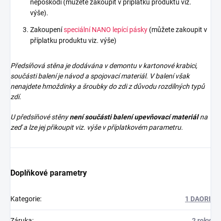
nepoškodí (můžete zakoupit v příplatku produktu viz.
výše).
Zakoupení
speciální NANO lepící pásky
(můžete zakoupit v
příplatku produktu viz. výše)
Předsíňová stěna je dodávána v demontu v kartonové krabici,
součásti balení je návod a spojovací materiál. V balení však
nenajdete
hmoždinky a šroubky do zdi z důvodu rozdílných typů
zdí.
U předsíňové stěny
není součásti balení upevňovací materiál
na
zeď a lze jej přikoupit viz. výše v příplatkovém parametru.
Doplňkové parametry
Kategorie
:
1 DAORI
Záruka
:
2 roky