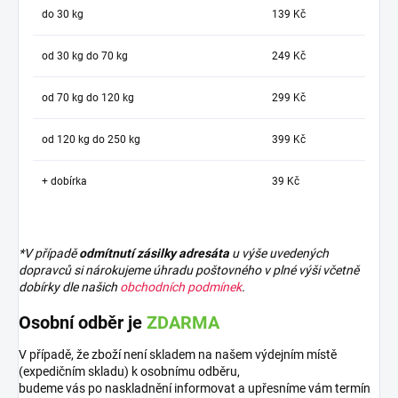
do 30 kg
139 Kč
od 30 kg do 70 kg
249 Kč
od 70 kg do 120 kg
299 Kč
od 120 kg do 250 kg
399 Kč
+ dobírka
39 Kč
*V případě
odmítnutí zásilky adresáta
u výše uvedených
dopravců si nárokujeme úhradu poštovného v plné výši včetně
dobírky dle našich
obchodních podmínek
.
Osobní odběr je
ZDARMA
V případě, že zboží není skladem na našem výdejním místě
(expedičním skladu) k osobnímu odběru,
budeme vás po naskladnění informovat a upřesníme vám termín