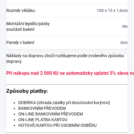
Rozměr věšáku
:
100 x 15 x 1,6cm
Montážní lepidlo/pásky
Ne
součásti balení
:
Panely v balení
:
Ano
Náklady na dopravu zboží rozlišujeme podle zvoleného způsobu
dopravy.
Při nákupu nad 2 000 Kč se automaticky uplatní 5% sleva n
Způsoby platby:
DOBÍRKA (úhrada zásilky při doručování kurýrovi)
BANKOVNÍM PŘEVODEM
ON-LINE BANKOVNÍM PŘEVODEM
ON-LINE PLATBA KARTOU
HOTOVĚ/KARTOU PŘI OSOBNÍM ODBĚRU