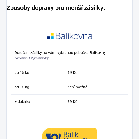
Způsoby dopravy pro menší zásilky:
Doručení zásilky na vámi vybranou pobočku Balíkovny
doručování 1-2 pracovní dny
do 15 kg
69 Kč
od 15 kg
není možné
+ dobírka
39 Kč