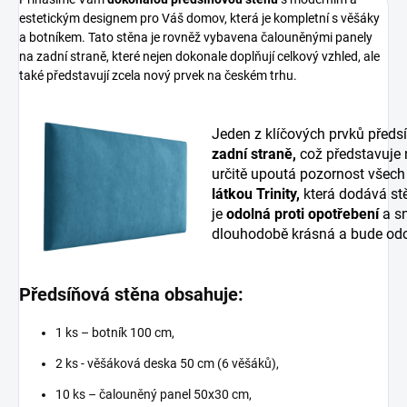
estetickým designem pro Váš domov, která je kompletní s věšáky
a botníkem. Tato stěna je rovněž vybavena čalouněnými panely
na zadní straně, které nejen dokonale doplňují celkový vzhled, ale
také představují zcela nový prvek na českém trhu.
Jeden z klíčových prvků předs
zadní straně,
což představuje
určitě upoutá pozornost všech
látkou Trinity,
která dodává stě
je
odolná proti opotřebení
a sn
dlouhodobě krásná a bude odo
Předsíňová stěna obsahuje:
1 ks – botník 100 cm,
2 ks - věšáková deska 50 cm (6 věšáků),
10 ks – čalouněný panel 50x30 cm,