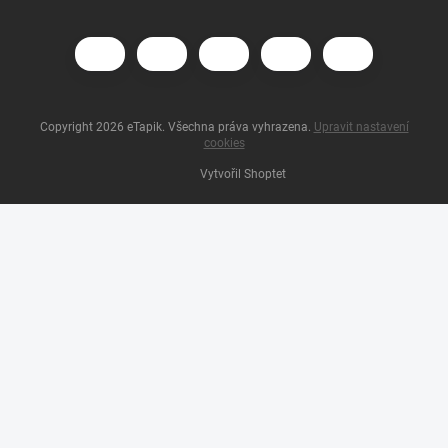
Copyright 2026
eTapik
. Všechna práva vyhrazena.
Upravit nastavení
cookies
Vytvořil Shoptet