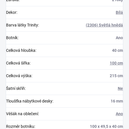
Dekor
:
Bílá
Barva látky Trinity
:
(2306) Světlá hnědá
Botník
:
Ano
Celková hloubka
:
40 cm
Celková šířka
:
100 cm
Celková výška
:
215 cm
Šatní skříň
:
Ne
Tloušťka nábytkové desky
:
16 mm
Věšák na oblečení
:
Ano
Rozměr botníku
:
100 x 49,5 x 40 cm