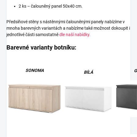
2 ks – čalouněný panel 50x40 cm.
Předsíňové stěny s nástěnnými čalouněnými panely nabízíme v
mnoha barevných variantách a nabízíme také možnost dokoupit i
jednotlivé části samostatně
dle naší nabídky.
Barevné varianty botníku:
SONOMA
G
BÍLÁ