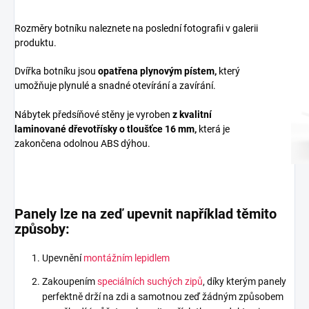
Rozměry botníku naleznete na poslední fotografii v galerii
produktu.
Dvířka botníku jsou
opatřena plynovým pístem,
který
umožňuje plynulé a snadné otevírání a zavírání.
Nábytek předsíňové stěny je vyroben
z
kvalitní
laminované dřevotřísky
o tloušťce 16 mm
,
která je
zakončena odolnou ABS dýhou.
Panely lze na zeď upevnit například těmito
způsoby:
Upevnění
montážním lepidlem
Zakoupením
speciálních suchých zipů
, díky kterým panely
perfektně drží na zdi a samotnou zeď žádným způsobem