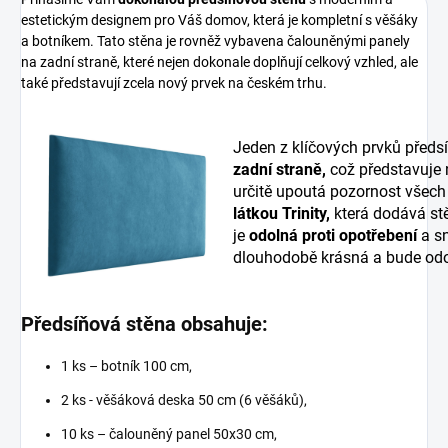
estetickým designem pro Váš domov, která je kompletní s věšáky
a botníkem. Tato stěna je rovněž vybavena čalouněnými panely
na zadní straně, které nejen dokonale doplňují celkový vzhled, ale
také představují zcela nový prvek na českém trhu.
Jeden z klíčových prvků předs
zadní straně,
což představuje
určitě upoutá pozornost všech
látkou Trinity,
která dodává stě
je
odolná proti opotřebení
a sn
dlouhodobě krásná a bude odo
Předsíňová stěna obsahuje:
1 ks – botník 100 cm,
2 ks - věšáková deska 50 cm (6 věšáků),
10 ks – čalouněný panel 50x30 cm,