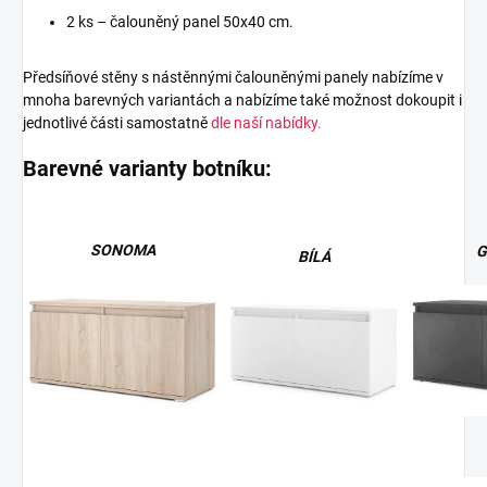
2 ks – čalouněný panel 50x40 cm.
Předsíňové stěny s nástěnnými čalouněnými panely nabízíme v
mnoha barevných variantách a nabízíme také možnost dokoupit i
jednotlivé části samostatně
dle naší nabídky.
Barevné varianty botníku:
SONOMA
G
BÍLÁ