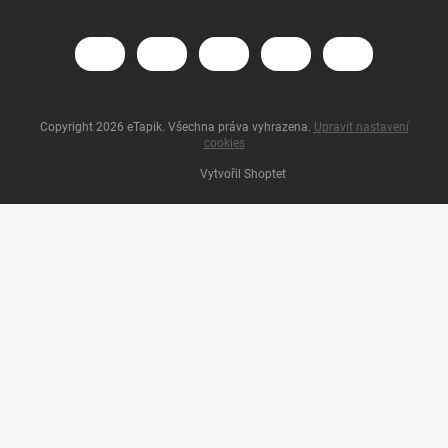
Copyright 2026
eTapik
. Všechna práva vyhrazena.
Upravit nastavení
cookies
Vytvořil Shoptet