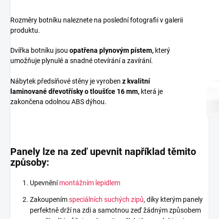
Rozměry botníku naleznete na poslední fotografii v galerii
produktu.
Dvířka botníku jsou
opatřena plynovým pístem,
který
umožňuje plynulé a snadné otevírání a zavírání.
Nábytek předsíňové stěny je vyroben
z
kvalitní
laminované dřevotřísky
o tloušťce 16 mm
,
která je
zakončena odolnou ABS dýhou.
Panely lze na zeď upevnit například těmito
způsoby:
Upevnění
montážním lepidlem
Zakoupením
speciálních suchých zipů
, díky kterým panely
perfektně drží na zdi a samotnou zeď žádným způsobem