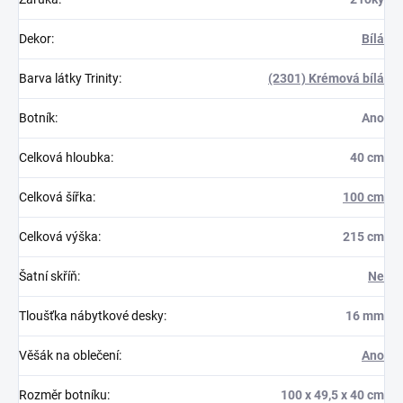
Dekor
:
Bílá
Barva látky Trinity
:
(2301) Krémová bílá
Botník
:
Ano
Celková hloubka
:
40 cm
Celková šířka
:
100 cm
Celková výška
:
215 cm
Šatní skříň
:
Ne
Tloušťka nábytkové desky
:
16 mm
Věšák na oblečení
:
Ano
Rozměr botníku
:
100 x 49,5 x 40 cm