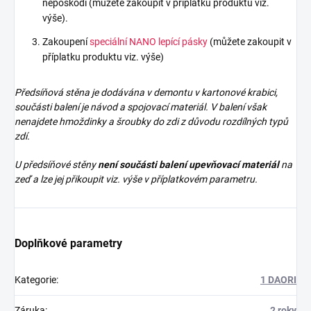
nepoškodí (můžete zakoupit v příplatku produktu viz.
výše).
Zakoupení
speciální NANO lepící pásky
(můžete zakoupit v
příplatku produktu viz. výše)
Předsíňová stěna je dodávána v demontu v kartonové krabici,
součásti balení je návod a spojovací materiál. V balení však
nenajdete
hmoždinky a šroubky do zdi z důvodu rozdílných typů
zdí.
U předsíňové stěny
není součásti balení upevňovací materiál
na
zeď a lze jej přikoupit viz. výše v příplatkovém parametru.
Doplňkové parametry
Kategorie
:
1 DAORI
Záruka
:
2 roky