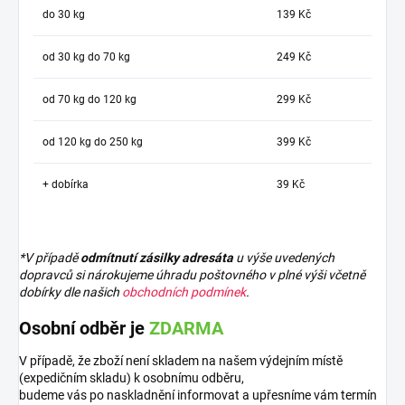
do 30 kg
139 Kč
od 30 kg do 70 kg
249 Kč
od 70 kg do 120 kg
299 Kč
od 120 kg do 250 kg
399 Kč
+ dobírka
39 Kč
*V případě
odmítnutí zásilky adresáta
u výše uvedených
dopravců si nárokujeme úhradu poštovného v plné výši včetně
dobírky dle našich
obchodních podmínek
.
Osobní odběr je
ZDARMA
V případě, že zboží není skladem na našem výdejním místě
(expedičním skladu) k osobnímu odběru,
budeme vás po naskladnění informovat a upřesníme vám termín