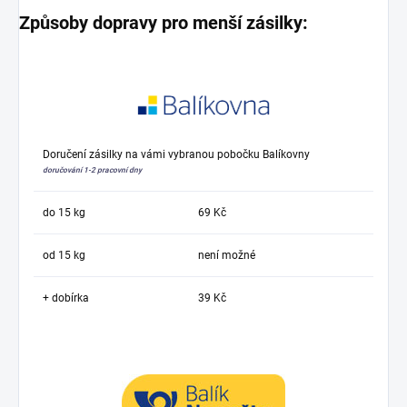
Způsoby dopravy pro menší zásilky:
Doručení zásilky na vámi vybranou pobočku Balíkovny
doručování 1-2 pracovní dny
do 15 kg
69 Kč
od 15 kg
není možné
+ dobírka
39 Kč