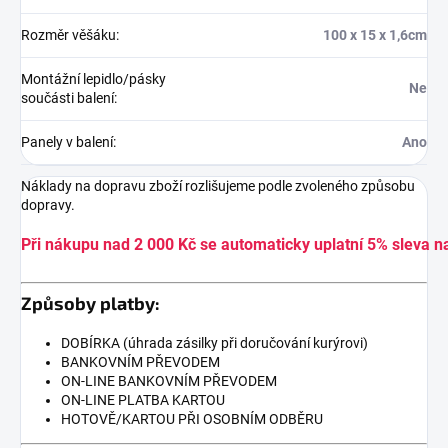
Rozměr věšáku
:
100 x 15 x 1,6cm
Montážní lepidlo/pásky
Ne
součásti balení
:
Panely v balení
:
Ano
Náklady na dopravu zboží rozlišujeme podle zvoleného způsobu
dopravy.
Při nákupu nad 2 000 Kč se automaticky uplatní 5% sleva n
Způsoby platby:
DOBÍRKA (úhrada zásilky při doručování kurýrovi)
BANKOVNÍM PŘEVODEM
ON-LINE BANKOVNÍM PŘEVODEM
ON-LINE PLATBA KARTOU
HOTOVĚ/KARTOU PŘI OSOBNÍM ODBĚRU