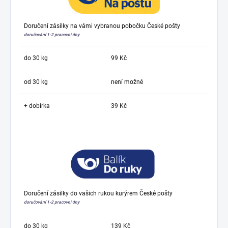
Doručení zásilky na vámi vybranou pobočku České pošty
doručování 1-2 pracovní dny
do 30 kg
99 Kč
od 30 kg
není možné
+ dobírka
39 Kč
Doručení zásilky do vašich rukou kurýrem České pošty
doručování 1-2 pracovní dny
do 30 kg
139 Kč