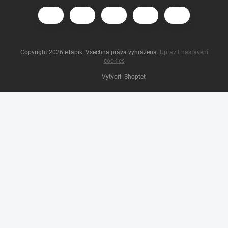
Copyright 2026
eTapik
. Všechna práva vyhrazena.
Upravit nastavení
cookies
Vytvořil Shoptet