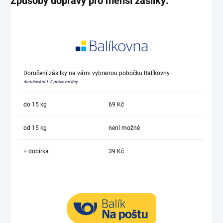
Způsoby dopravy pro menší zásilky:
Doručení zásilky na vámi vybranou pobočku Balíkovny
doručování 1-2 pracovní dny
do 15 kg
69 Kč
od 15 kg
není možné
+ dobírka
39 Kč