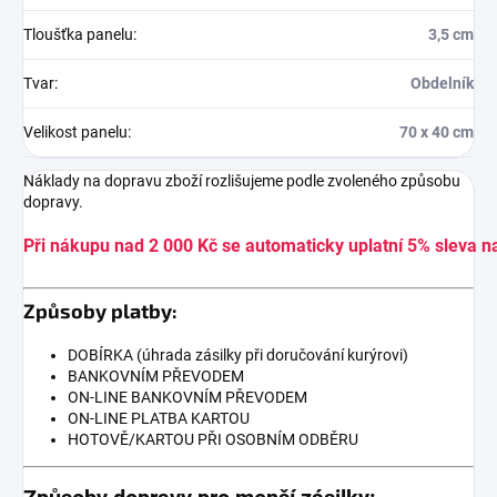
Tloušťka panelu
:
3,5 cm
Tvar
:
Obdelník
Velikost panelu
:
70 x 40 cm
Náklady na dopravu zboží rozlišujeme podle zvoleného způsobu
dopravy.
Při nákupu nad 2 000 Kč se automaticky uplatní 5% sleva n
Způsoby platby:
DOBÍRKA (úhrada zásilky při doručování kurýrovi)
BANKOVNÍM PŘEVODEM
ON-LINE BANKOVNÍM PŘEVODEM
ON-LINE PLATBA KARTOU
HOTOVĚ/KARTOU PŘI OSOBNÍM ODBĚRU