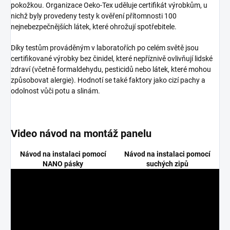
pokožkou. Organizace Oeko-Tex uděluje certifikát výrobkům, u
nichž byly provedeny testy k ověření přítomnosti 100
nejnebezpečnějších látek, které ohrožují spotřebitele.
Díky testům prováděným v laboratořích po celém světě jsou
certifikované výrobky bez činidel, které nepříznivě ovlivňují lidské
zdraví (včetně formaldehydu, pesticidů nebo látek, které mohou
způsobovat alergie). Hodnotí se také faktory jako cizí pachy a
odolnost vůči potu a slinám.
Video návod na montáž panelu
Návod na instalaci pomocí
Návod na instalaci pomocí
NANO pásky
suchých zipů