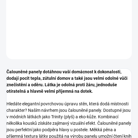
DETAILNÍ INFORMACE
ZEPTAT SE
HLÍDAT
Čalouněné panely dotáhnou vaší domácnost k dokonalosti,
dodají pocit tepla, zútulní domov a také jsou velmi odolné vůči
znečistění a oděru. Látka je odolná proti žáru, jednoduše
otíratelná a hlavně velmi příjemná na dotek.
Hledáte elegantní povrchovou úpravu stěn, která dodá místnosti
charakter? Naším návrhem jsou čalouněné panely. Dostupné jsou
v módních látkách jako Trinity (plyš) a eko-kůže. Kombinací
několika kousků získáte zajímavý vizuální efekt. Čalouněné panely
jsou perfektní jako podpěra hlavy u postele. Měkká pěna a
příjemná textura látky použitá na výrobu panelu umožní čtení knih