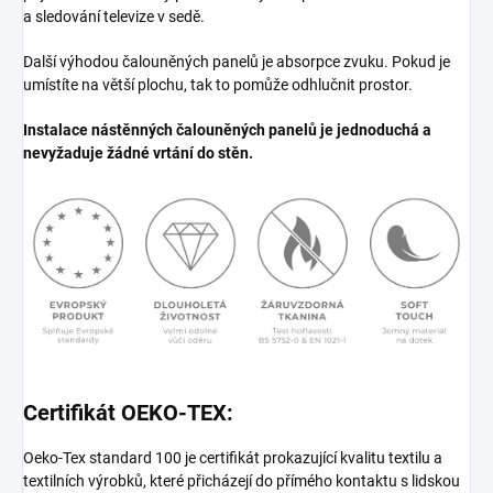
a sledování televize v sedě.
Další výhodou čalouněných panelů je absorpce zvuku. Pokud je
umístíte na větší plochu, tak to pomůže odhlučnit prostor.
Instalace nástěnných čalouněných panelů je jednoduchá a
nevyžaduje žádné vrtání do stěn.
Certifikát OEKO-TEX:
Oeko-Tex standard 100 je certifikát prokazující kvalitu textilu a
textilních výrobků, které přicházejí do přímého kontaktu s lidskou