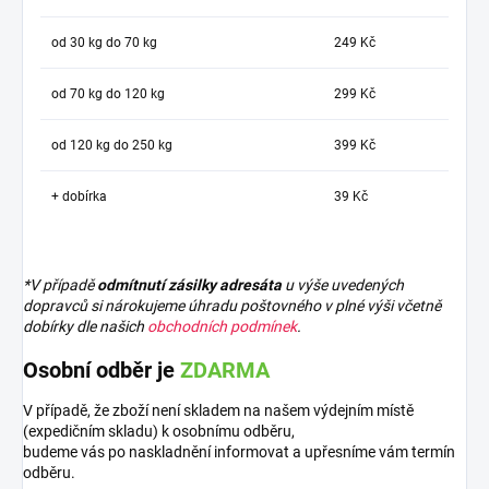
od 30 kg do 70 kg
249 Kč
od 70 kg do 120 kg
299 Kč
od 120 kg do 250 kg
399 Kč
+ dobírka
39 Kč
*V případě
odmítnutí zásilky adresáta
u výše uvedených
dopravců si nárokujeme úhradu poštovného v plné výši včetně
dobírky dle našich
obchodních podmínek
.
Osobní odběr je
ZDARMA
V případě, že zboží není skladem na našem výdejním místě
(expedičním skladu) k osobnímu odběru,
budeme vás po naskladnění informovat a upřesníme vám termín
odběru.