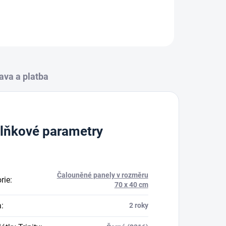
ZEPTAT SE
HLÍDAT
ava a platba
lňkové parametry
Čalouněné panely v rozměru
rie
:
70 x 40 cm
a
:
2 roky