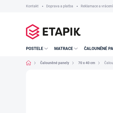
Přejít
Kontakt
Doprava a platba
Reklamace a vrácení
na
obsah
POSTELE
MATRACE
ČALOUNĚNÉ PA
Domů
Čalouněné panely
70 x 40 cm
Čalou
26 hodnocení
Podrobnosti hodnoce