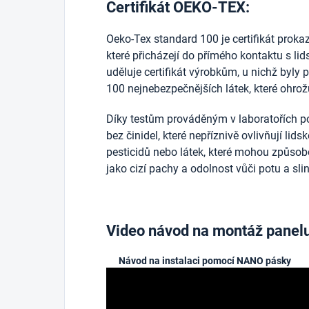
Certifikát OEKO-TEX:
Oeko-Tex standard 100 je certifikát prokazuj
které přicházejí do přímého kontaktu s l
uděluje certifikát výrobkům, u nichž byly 
100 nejnebezpečnějších látek, které ohrožu
Díky testům prováděným v laboratořích po
bez činidel, které nepříznivě ovlivňují lid
pesticidů nebo látek, které mohou způsobo
jako cizí pachy a odolnost vůči potu a sli
Video návod na montáž panel
Návod na instalaci pomocí NANO pásky