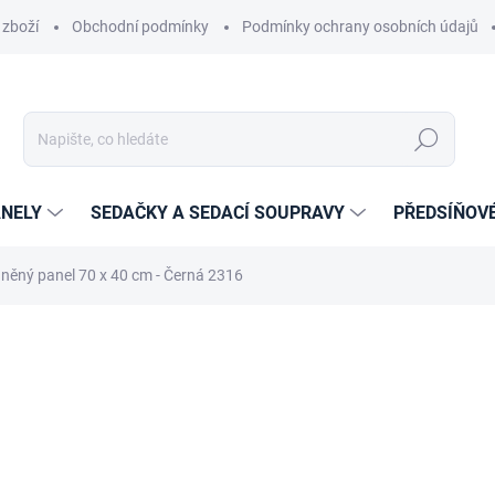
 zboží
Obchodní podmínky
Podmínky ochrany osobních údajů
Hledat
NELY
SEDAČKY A SEDACÍ SOUPRAVY
PŘEDSÍŇOV
něný panel 70 x 40 cm - Černá 2316
ní
ZNAČKA:
ETAPIK
440 Kč
289 Kč
238,84 Kč bez DPH
Měrná
14-21 DNÍ
cena: