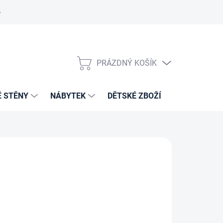
PRÁZDNÝ KOŠÍK
NÁKUPNÍ
KOŠÍK
É STĚNY
NÁBYTEK
DĚTSKÉ ZBOŽÍ
VZORNÍKY 