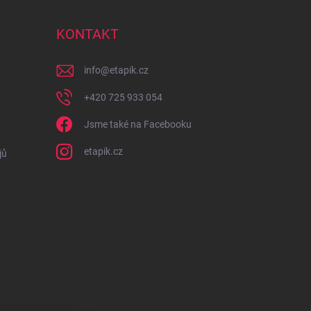
KONTAKT
info
@
etapik.cz
+420 725 933 054
Jsme také na Facebooku
etapik.cz
jů