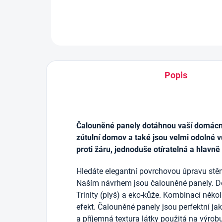
Popis
Čalouněné panely dotáhnou vaší domácnos
zútulní domov a také jsou velmi odolné v
proti žáru, jednoduše otíratelná a hlavně
Hledáte elegantní povrchovou úpravu stěn
Naším návrhem jsou čalouněné panely. D
Trinity (plyš) a eko-kůže. Kombinací něko
efekt. Čalouněné panely jsou perfektní j
a příjemná textura látky použitá na výrob