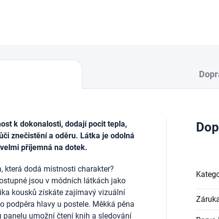
DETAILNÍ INFORMACE
Dopr
t k dokonalosti, dodají pocit tepla,
Dop
ůči znečistění a oděru. Látka je odolná
 velmi příjemná na dotek.
, která dodá místnosti charakter?
Katego
ostupné jsou v módních látkách jako
lika kousků získáte zajímavý vizuální
Záruk
ako podpěra hlavy u postele. Měkká pěna
u panelu umožní čtení knih a sledování