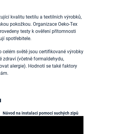
ící kvalitu textilu a textilních výrobků,
idskou pokožkou. Organizace Oeko-Tex
provedeny testy k ověření přítomnosti
jí spotřebitele.
 celém světě jsou certifikované výrobky
ské zdraví (včetně formaldehydu,
vat alergie). Hodnotí se také faktory
nám.
u
Návod na instalaci pomocí suchých zipů