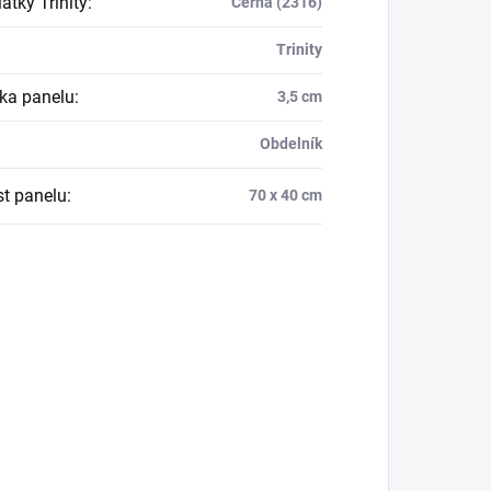
átky Trinity
:
Černá (2316)
Trinity
ka panelu
:
3,5 cm
Obdelník
st panelu
:
70 x 40 cm