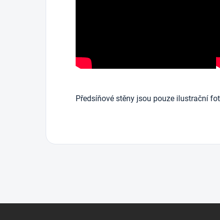
Předsíňové stěny jsou pouze ilustrační fot
Z
á