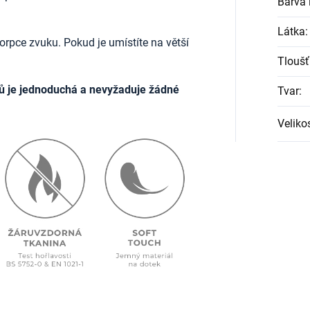
Barva l
Látka
:
rpce zvuku. Pokud je umístíte na větší
Tloušť
ů je jednoduchá a nevyžaduje žádné
Tvar
:
Veliko