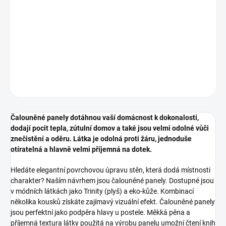
DETAILNÍ INFORMACE
ZEPTAT SE
HLÍDAT
Čalouněné panely dotáhnou vaší domácnost k dokonalosti,
dodají pocit tepla, zútulní domov a také jsou velmi odolné vůči
znečistění a oděru. Látka je odolná proti žáru, jednoduše
otíratelná a hlavně velmi příjemná na dotek.
Hledáte elegantní povrchovou úpravu stěn, která dodá místnosti
charakter? Naším návrhem jsou čalouněné panely. Dostupné jsou
v módních látkách jako Trinity (plyš) a eko-kůže. Kombinací
několika kousků získáte zajímavý vizuální efekt. Čalouněné panely
jsou perfektní jako podpěra hlavy u postele. Měkká pěna a
příjemná textura látky použitá na výrobu panelu umožní čtení knih