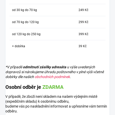
od 30 kg do 70 kg
249 Kč
od 70 kg do 120 kg
299 Kč
od 120 kg do 250 kg
399 Kč
+ dobírka
39 Kč
*V případě
odmítnutí zásilky adresáta
u výše uvedených
dopravců si nárokujeme úhradu poštovného v plné výši včetně
dobírky dle našich
obchodních podmínek
.
Osobní odběr je
ZDARMA
V případě, že zboží není skladem na našem výdejním místě
(expedičním skladu) k osobnímu odběru,
budeme vás po naskladnění informovat a upřesníme vám termín
odběru.