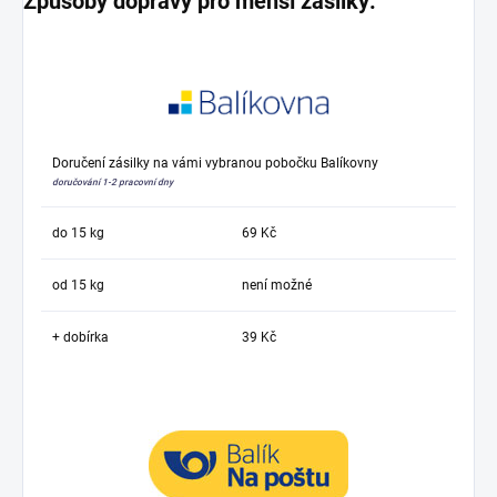
Způsoby dopravy pro menší zásilky:
Doručení zásilky na vámi vybranou pobočku Balíkovny
doručování 1-2 pracovní dny
do 15 kg
69 Kč
od 15 kg
není možné
+ dobírka
39 Kč