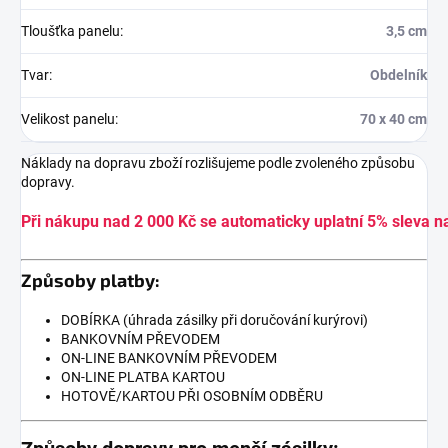
Tloušťka panelu
:
3,5 cm
Tvar
:
Obdelník
Velikost panelu
:
70 x 40 cm
Náklady na dopravu zboží rozlišujeme podle zvoleného způsobu
dopravy.
Při nákupu nad 2 000 Kč se automaticky uplatní 5% sleva n
Způsoby platby:
DOBÍRKA (úhrada zásilky při doručování kurýrovi)
BANKOVNÍM PŘEVODEM
ON-LINE BANKOVNÍM PŘEVODEM
ON-LINE PLATBA KARTOU
HOTOVĚ/KARTOU PŘI OSOBNÍM ODBĚRU