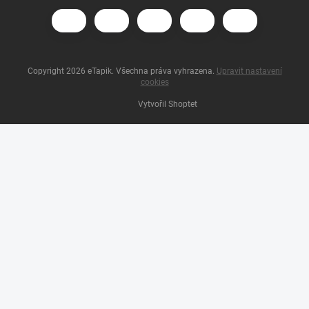
Copyright 2026
eTapik
. Všechna práva vyhrazena.
Upravit nastavení
cookies
Vytvořil Shoptet