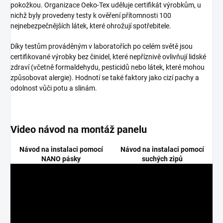
pokožkou. Organizace Oeko-Tex uděluje certifikát výrobkům, u
nichž byly provedeny testy k ověření přítomnosti 100
nejnebezpečnějších látek, které ohrožují spotřebitele.
Díky testům prováděným v laboratořích po celém světě jsou
certifikované výrobky bez činidel, které nepříznivě ovlivňují lidské
zdraví (včetně formaldehydu, pesticidů nebo látek, které mohou
způsobovat alergie). Hodnotí se také faktory jako cizí pachy a
odolnost vůči potu a slinám.
Video návod na montáž panelu
Návod na instalaci pomocí
Návod na instalaci pomocí
NANO pásky
suchých zipů