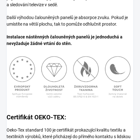
a sledování televize v sedě.
Další výhodou čalouněných panelů je absorpce zvuku. Pokud je
umístíte na větší plochu, tak to pomůže odhlučnit prostor.
Instalace nástěnných čalouněných panelů je jednoduchá a
nevyžaduje žádné vrtání do stěn.
Certifikát OEKO-TEX:
Oeko-Tex standard 100 je certifikát prokazující kvalitu textilu a
textilních výrobků, které přicházejí do přímého kontaktu s lidskou