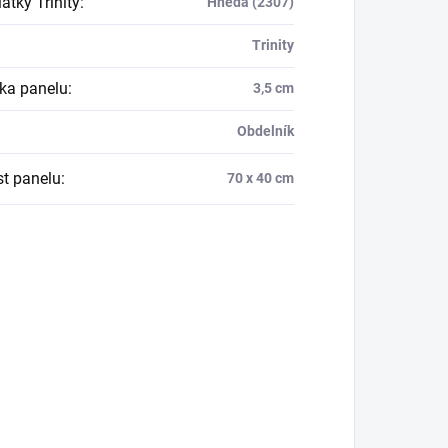
átky Trinity
:
Hnědá (2307)
Trinity
ka panelu
:
3,5 cm
Obdelník
st panelu
:
70 x 40 cm