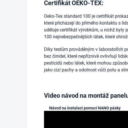
Certifikát OEKO-TEX:
Oeko-Tex standard 100 je certifikát prokazuj
které přicházejí do přímého kontaktu s l
uděluje certifikát výrobkům, u nichž byly 
100 nejnebezpečnějších látek, které ohrožu
Díky testům prováděným v laboratořích po
bez činidel, které nepříznivě ovlivňují lid
pesticidů nebo látek, které mohou způsobo
jako cizí pachy a odolnost vůči potu a sli
Video návod na montáž panel
Návod na instalaci pomocí NANO pásky