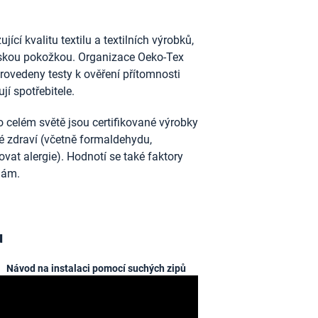
ící kvalitu textilu a textilních výrobků,
idskou pokožkou. Organizace Oeko-Tex
provedeny testy k ověření přítomnosti
jí spotřebitele.
 celém světě jsou certifikované výrobky
ské zdraví (včetně formaldehydu,
vat alergie). Hodnotí se také faktory
nám.
u
Návod na instalaci pomocí suchých zipů