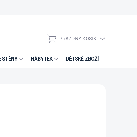
PRÁZDNÝ KOŠÍK
NÁKUPNÍ
KOŠÍK
É STĚNY
NÁBYTEK
DĚTSKÉ ZBOŽÍ
VZORNÍKY 