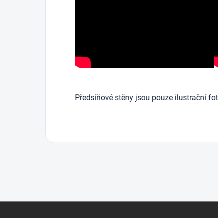
Předsíňové stěny jsou pouze ilustrační fot
Z
á