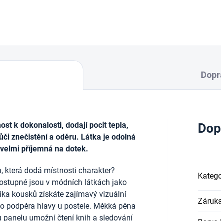
DETAILNÍ INFORMACE
Dopr
t k dokonalosti, dodají pocit tepla,
Dop
ůči znečistění a oděru. Látka je odolná
 velmi příjemná na dotek.
, která dodá místnosti charakter?
Katego
ostupné jsou v módních látkách jako
lika kousků získáte zajímavý vizuální
Záruk
ako podpěra hlavy u postele. Měkká pěna
u panelu umožní čtení knih a sledování