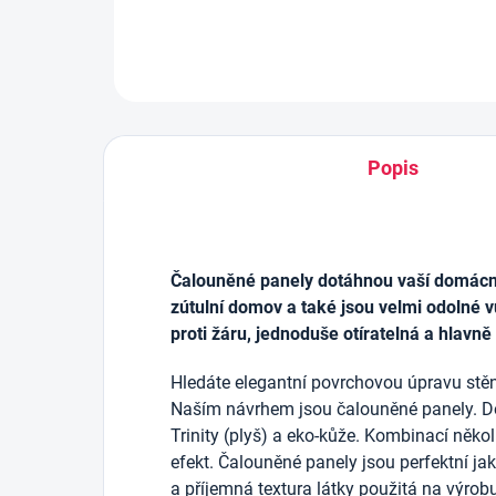
Popis
Čalouněné panely dotáhnou vaší domácnos
zútulní domov a také jsou velmi odolné v
proti žáru, jednoduše otíratelná a hlavně
Hledáte elegantní povrchovou úpravu stěn
Naším návrhem jsou čalouněné panely. D
Trinity (plyš) a eko-kůže. Kombinací něko
efekt. Čalouněné panely jsou perfektní j
a příjemná textura látky použitá na výrob