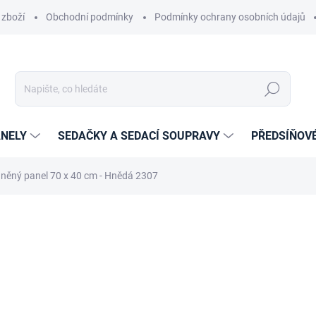
 zboží
Obchodní podmínky
Podmínky ochrany osobních údajů
Hledat
NELY
SEDAČKY A SEDACÍ SOUPRAVY
PŘEDSÍŇOV
něný panel 70 x 40 cm - Hnědá 2307
í
ZNAČKA:
ETAPIK
440 Kč
289 Kč
238,84 Kč bez DPH
Měrná
14-21 DNÍ
(>5 KS)
cena: