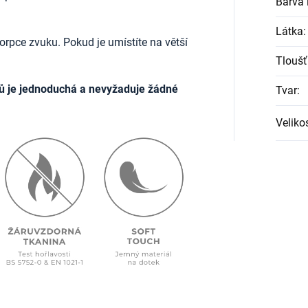
Barva l
Látka
:
rpce zvuku. Pokud je umístíte na větší
Tloušť
ů je jednoduchá a nevyžaduje žádné
Tvar
:
Veliko