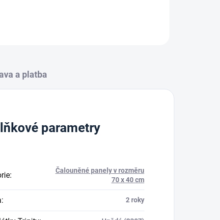
ZEPTAT SE
HLÍDAT
ava a platba
lňkové parametry
Čalouněné panely v rozměru
rie
:
70 x 40 cm
a
:
2 roky