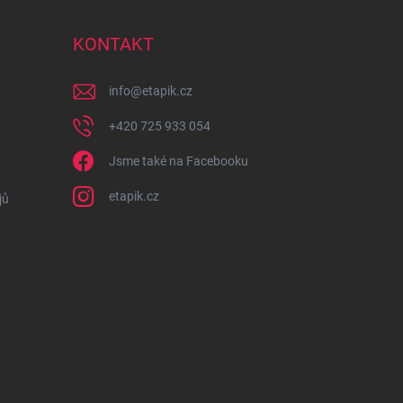
KONTAKT
info
@
etapik.cz
+420 725 933 054
Jsme také na Facebooku
etapik.cz
jů