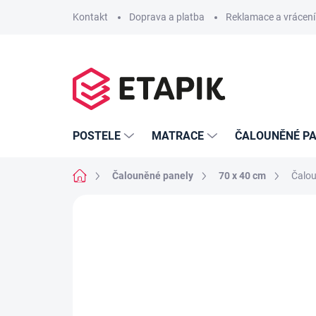
Přejít
Kontakt
Doprava a platba
Reklamace a vrácení
na
obsah
POSTELE
MATRACE
ČALOUNĚNÉ PA
Domů
Čalouněné panely
70 x 40 cm
Čalou
4 hodnocení
Podrobnosti hodnocen