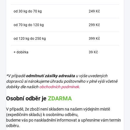
od 30 kg do 70 kg
249 Kč
od 70 kg do 120 kg
299 Kč
od 120 kg do 250 kg
399 Kč
+ dobírka
39 Kč
*V případě
odmítnutí zásilky adresáta
u výše uvedených
dopravců si nárokujeme úhradu poštovného v plné výši včetně
dobírky dle našich
obchodních podmínek
.
Osobní odběr je
ZDARMA
V případě, že zboží není skladem na našem výdejním místě
(expedičním skladu) k osobnímu odběru,
budeme vás po naskladnění informovat a upřesníme vám termín
odběru.