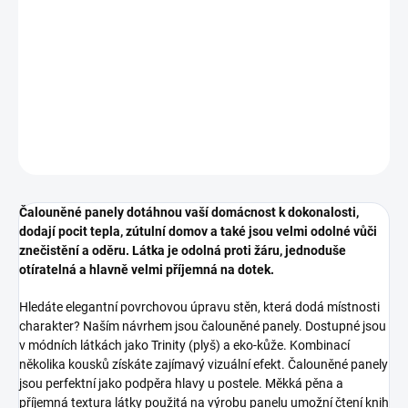
DETAILNÍ INFORMACE
ZEPTAT SE
HLÍDAT
Čalouněné panely dotáhnou vaší domácnost k dokonalosti,
dodají pocit tepla, zútulní domov a také jsou velmi odolné vůči
znečistění a oděru. Látka je odolná proti žáru, jednoduše
otíratelná a hlavně velmi příjemná na dotek.
Hledáte elegantní povrchovou úpravu stěn, která dodá místnosti
charakter? Naším návrhem jsou čalouněné panely. Dostupné jsou
v módních látkách jako Trinity (plyš) a eko-kůže. Kombinací
několika kousků získáte zajímavý vizuální efekt. Čalouněné panely
jsou perfektní jako podpěra hlavy u postele. Měkká pěna a
příjemná textura látky použitá na výrobu panelu umožní čtení knih