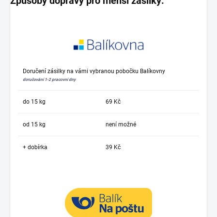
Způsoby dopravy pro menší zásilky:
Doručení zásilky na vámi vybranou pobočku Balíkovny
doručování 1-2 pracovní dny
do 15 kg
69 Kč
od 15 kg
není možné
+ dobírka
39 Kč