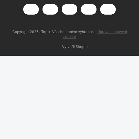
Copyright 2026
eTapik
. Všechna práva vyhrazena.
Upravit nastavení
cookies
Vytvořil Shoptet