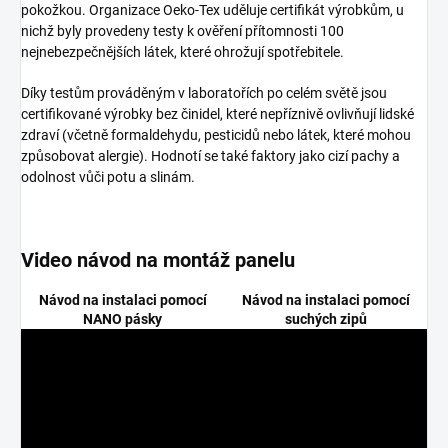
pokožkou. Organizace Oeko-Tex uděluje certifikát výrobkům, u
nichž byly provedeny testy k ověření přítomnosti 100
nejnebezpečnějších látek, které ohrožují spotřebitele.
Díky testům prováděným v laboratořích po celém světě jsou
certifikované výrobky bez činidel, které nepříznivě ovlivňují lidské
zdraví (včetně formaldehydu, pesticidů nebo látek, které mohou
způsobovat alergie). Hodnotí se také faktory jako cizí pachy a
odolnost vůči potu a slinám.
Video návod na montáž panelu
Návod na instalaci pomocí
Návod na instalaci pomocí
NANO pásky
suchých zipů