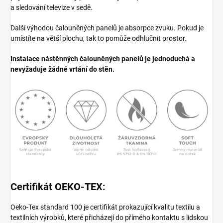
a sledování televize v sedě.
Další výhodou čalouněných panelů je absorpce zvuku. Pokud je
umístíte na větší plochu, tak to pomůže odhlučnit prostor.
Instalace nástěnných čalouněných panelů je jednoduchá a
nevyžaduje žádné vrtání do stěn.
Certifikát OEKO-TEX:
Oeko-Tex standard 100 je certifikát prokazující kvalitu textilu a
textilních výrobků, které přicházejí do přímého kontaktu s lidskou