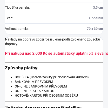
Tloušťka panelu
:
3,5 cm
Tvar
:
Obdelník
Velikost panelu
:
70 x 30 cm
Náklady na dopravu zboží rozlišujeme podle zvoleného způsobu
dopravy.
Při nákupu nad 2 000 Kč se automaticky uplatní 5% sleva n
Způsoby platby:
DOBÍRKA (úhrada zásilky při doručování kurýrovi)
BANKOVNÍM PŘEVODEM
ON-LINE BANKOVNÍM PŘEVODEM
ON-LINE PLATBA KARTOU
HOTOVĚ/KARTOU PŘI OSOBNÍM ODBĚRU