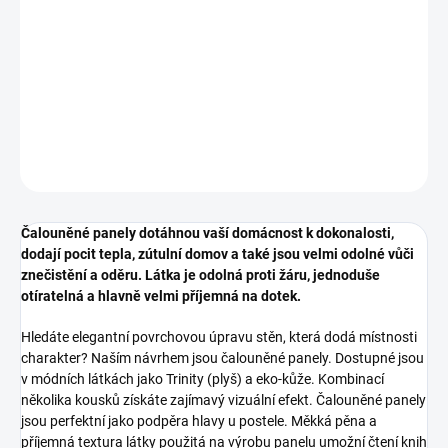
DETAILNÍ INFORMACE
ZEPTAT SE
HLÍDAT
Čalouněné panely dotáhnou vaší domácnost k dokonalosti,
dodají pocit tepla, zútulní domov a také jsou velmi odolné vůči
znečistění a oděru. Látka je odolná proti žáru, jednoduše
otíratelná a hlavně velmi příjemná na dotek.
Hledáte elegantní povrchovou úpravu stěn, která dodá místnosti
charakter? Naším návrhem jsou čalouněné panely. Dostupné jsou
v módních látkách jako Trinity (plyš) a eko-kůže. Kombinací
několika kousků získáte zajímavý vizuální efekt. Čalouněné panely
jsou perfektní jako podpěra hlavy u postele. Měkká pěna a
příjemná textura látky použitá na výrobu panelu umožní čtení knih