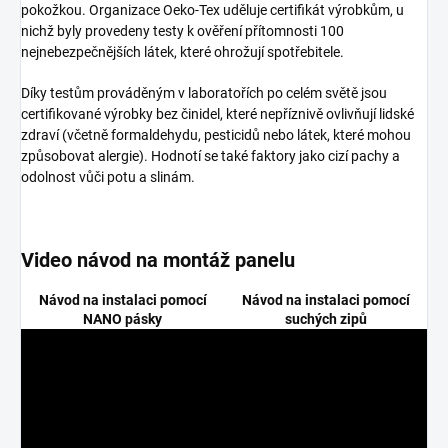
pokožkou. Organizace Oeko-Tex uděluje certifikát výrobkům, u
nichž byly provedeny testy k ověření přítomnosti 100
nejnebezpečnějších látek, které ohrožují spotřebitele.
Díky testům prováděným v laboratořích po celém světě jsou
certifikované výrobky bez činidel, které nepříznivě ovlivňují lidské
zdraví (včetně formaldehydu, pesticidů nebo látek, které mohou
způsobovat alergie). Hodnotí se také faktory jako cizí pachy a
odolnost vůči potu a slinám.
Video návod na montáž panelu
Návod na instalaci pomocí
Návod na instalaci pomocí
NANO pásky
suchých zipů