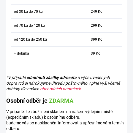
od 30 kg do 70 kg
249 Kč
od 70 kg do 120 kg
299 Kč
od 120 kg do 250 kg
399 Kč
+ dobírka
39 Kč
*V případě
odmítnutí zásilky adresáta
u výše uvedených
dopravců si nárokujeme úhradu poštovného v plné výši včetně
dobírky dle našich
obchodních podmínek
.
Osobní odběr je
ZDARMA
V případě, že zboží není skladem na našem výdejním místě
(expedičním skladu) k osobnímu odběru,
budeme vás po naskladnění informovat a upřesníme vám termín
odběru.