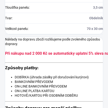
Tloušťka panelu
:
3,5 cm
Tvar
:
Obdelník
Velikost panelu
:
70 x 30 cm
Náklady na dopravu zboží rozlišujeme podle zvoleného způsobu
dopravy.
Při nákupu nad 2 000 Kč se automaticky uplatní 5% sleva n
Způsoby platby:
DOBÍRKA (úhrada zásilky při doručování kurýrovi)
BANKOVNÍM PŘEVODEM
ON-LINE BANKOVNÍM PŘEVODEM
ON-LINE PLATBA KARTOU
HOTOVĚ/KARTOU PŘI OSOBNÍM ODBĚRU