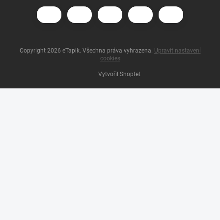
Copyright 2026
eTapik
. Všechna práva vyhrazena.
Upravit nastavení
cookies
Vytvořil Shoptet