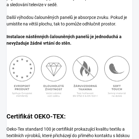
a sledování televize v sedě.
Další výhodou čalouněných panelů je absorpce zvuku. Pokud je
umístíte na větší plochu, tak to pomůže odhlučnit prostor.
Instalace nástěnných čalouněných panelů je jednoduchá a
nevyžaduje žádné vrtání do stěn.
Certifikát OEKO-TEX:
Oeko-Tex standard 100 je certifikát prokazující kvalitu textilu a
textilních výrobků, které přicházejí do přímého kontaktu s lidskou