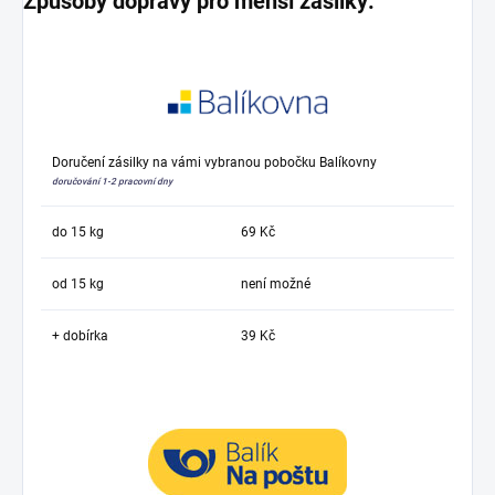
Způsoby dopravy pro menší zásilky:
Doručení zásilky na vámi vybranou pobočku Balíkovny
doručování 1-2 pracovní dny
do 15 kg
69 Kč
od 15 kg
není možné
+ dobírka
39 Kč