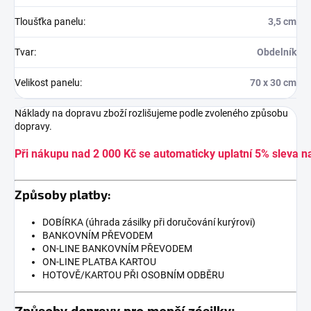
Tloušťka panelu
:
3,5 cm
Tvar
:
Obdelník
Velikost panelu
:
70 x 30 cm
Náklady na dopravu zboží rozlišujeme podle zvoleného způsobu
dopravy.
Při nákupu nad 2 000 Kč se automaticky uplatní 5% sleva n
Způsoby platby:
DOBÍRKA (úhrada zásilky při doručování kurýrovi)
BANKOVNÍM PŘEVODEM
ON-LINE BANKOVNÍM PŘEVODEM
ON-LINE PLATBA KARTOU
HOTOVĚ/KARTOU PŘI OSOBNÍM ODBĚRU