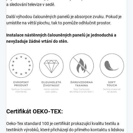
a sledování televize v sedě.
Další výhodou čalouněných panelů je absorpce zvuku. Pokud je
umístíte na větší plochu, tak to pomůže odhlučnit prostor.
Instalace nástěnných čalouněných panelů je jednoduchá a
nevyžaduje žádné vrtání do stěn.
Certifikát OEKO-TEX:
Oeko-Tex standard 100 je certifikát prokazující kvalitu textilu a
textilních výrobků, které přicházejí do přímého kontaktu s lidskou