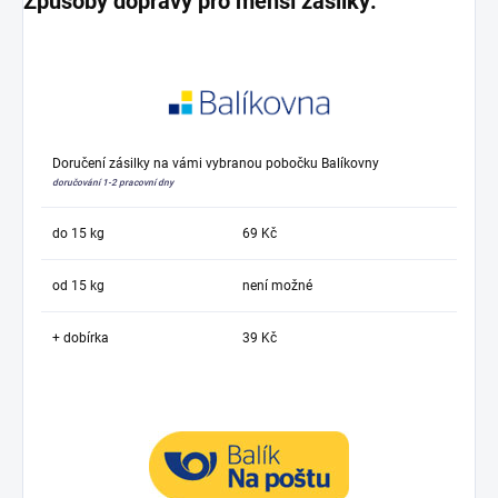
Způsoby dopravy pro menší zásilky:
Doručení zásilky na vámi vybranou pobočku Balíkovny
doručování 1-2 pracovní dny
do 15 kg
69 Kč
od 15 kg
není možné
+ dobírka
39 Kč