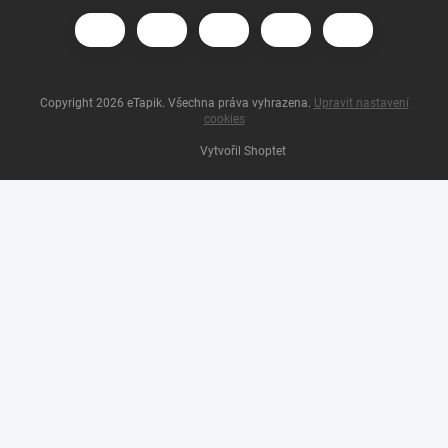
Copyright 2026
eTapik
. Všechna práva vyhrazena.
Upravit nastavení
cookies
Vytvořil Shoptet