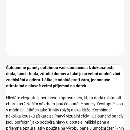
DETAILNÍ INFORMACE
ZEPTAT SE
HLÍDAT
Čalouněné panely dotáhnou vaší domácnost k dokonalosti,
dodají pocit tepla, zútulní domov a také jsou velmi odolné vůči
znečistění a oděru. Látka je odolná proti žáru, jednoduše
otíratelná a hlavně velmi příjemná na dotek.
Hledáte elegantní povrchovou úpravu stěn, která dodá místnosti
charakter? Naším návrhem jsou čalouněné panely. Dostupné jsou
v módních látkách jako Trinity (plyš) a eko-kůže. Kombinací
několika kousků získáte zajímavý vizuální efekt. Čalouněné panely
jsou perfektní jako podpěra hlavy u postele. Měkká pěna a
příjemná textura látky použitá na výrobu panelu umožní čtení knih