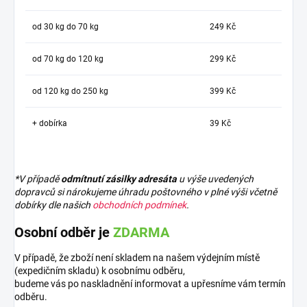
od 30 kg do 70 kg
249 Kč
od 70 kg do 120 kg
299 Kč
od 120 kg do 250 kg
399 Kč
+ dobírka
39 Kč
*V případě
odmítnutí zásilky adresáta
u výše uvedených
dopravců si nárokujeme úhradu poštovného v plné výši včetně
dobírky dle našich
obchodních podmínek
.
Osobní odběr je
ZDARMA
V případě, že zboží není skladem na našem výdejním místě
(expedičním skladu) k osobnímu odběru,
budeme vás po naskladnění informovat a upřesníme vám termín
odběru.