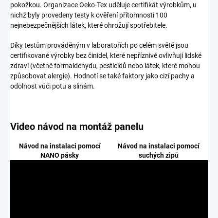
pokožkou. Organizace Oeko-Tex uděluje certifikát výrobkům, u
nichž byly provedeny testy k ověření přítomnosti 100
nejnebezpečnějších látek, které ohrožují spotřebitele.
Díky testům prováděným v laboratořích po celém světě jsou
certifikované výrobky bez činidel, které nepříznivě ovlivňují lidské
zdraví (včetně formaldehydu, pesticidů nebo látek, které mohou
způsobovat alergie). Hodnotí se také faktory jako cizí pachy a
odolnost vůči potu a slinám.
Video návod na montáž panelu
Návod na instalaci pomocí
Návod na instalaci pomocí
NANO pásky
suchých zipů