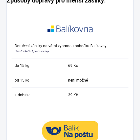
Způsoby dopravy pro menší zásilky:
Doručení zásilky na vámi vybranou pobočku Balíkovny
doručování 1-2 pracovní dny
do 15 kg
69 Kč
od 15 kg
není možné
+ dobírka
39 Kč