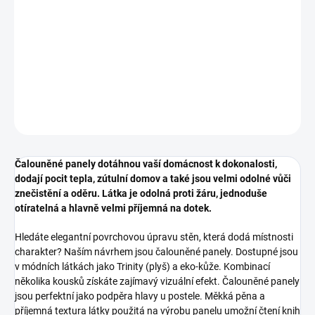
DETAILNÍ INFORMACE
ZEPTAT SE
HLÍDAT
Čalouněné panely dotáhnou vaší domácnost k dokonalosti,
dodají pocit tepla, zútulní domov a také jsou velmi odolné vůči
znečistění a oděru. Látka je odolná proti žáru, jednoduše
otíratelná a hlavně velmi příjemná na dotek.
Hledáte elegantní povrchovou úpravu stěn, která dodá místnosti
charakter? Naším návrhem jsou čalouněné panely. Dostupné jsou
v módních látkách jako Trinity (plyš) a eko-kůže. Kombinací
několika kousků získáte zajímavý vizuální efekt. Čalouněné panely
jsou perfektní jako podpěra hlavy u postele. Měkká pěna a
příjemná textura látky použitá na výrobu panelu umožní čtení knih