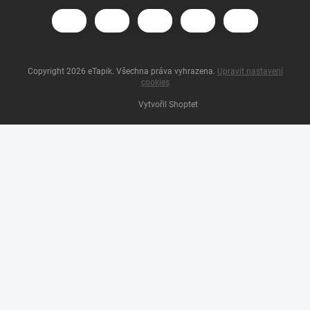
Copyright 2026
eTapik
. Všechna práva vyhrazena.
Upravit nastavení
cookies
Vytvořil Shoptet