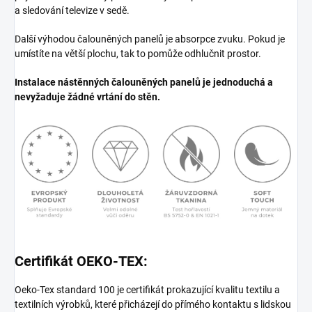
a sledování televize v sedě.
Další výhodou čalouněných panelů je absorpce zvuku. Pokud je
umístíte na větší plochu, tak to pomůže odhlučnit prostor.
Instalace nástěnných čalouněných panelů je jednoduchá a
nevyžaduje žádné vrtání do stěn.
Certifikát OEKO-TEX:
Oeko-Tex standard 100 je certifikát prokazující kvalitu textilu a
textilních výrobků, které přicházejí do přímého kontaktu s lidskou