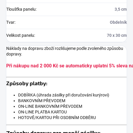
Tloušťka panelu
:
3,5 cm
Tvar
:
Obdelník
Velikost panelu
:
70 x 30 cm
Náklady na dopravu zboží rozlišujeme podle zvoleného způsobu
dopravy.
Při nákupu nad 2 000 Kč se automaticky uplatní 5% sleva n
Způsoby platby:
DOBÍRKA (úhrada zásilky při doručování kurýrovi)
BANKOVNÍM PŘEVODEM
ON-LINE BANKOVNÍM PŘEVODEM
ON-LINE PLATBA KARTOU
HOTOVĚ/KARTOU PŘI OSOBNÍM ODBĚRU