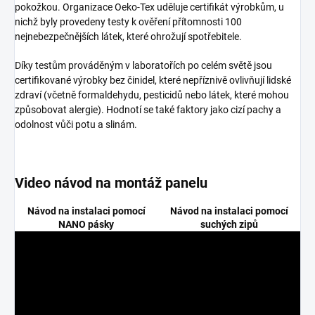
pokožkou. Organizace Oeko-Tex uděluje certifikát výrobkům, u
nichž byly provedeny testy k ověření přítomnosti 100
nejnebezpečnějších látek, které ohrožují spotřebitele.
Díky testům prováděným v laboratořích po celém světě jsou
certifikované výrobky bez činidel, které nepříznivě ovlivňují lidské
zdraví (včetně formaldehydu, pesticidů nebo látek, které mohou
způsobovat alergie). Hodnotí se také faktory jako cizí pachy a
odolnost vůči potu a slinám.
Video návod na montáž panelu
Návod na instalaci pomocí
Návod na instalaci pomocí
NANO pásky
suchých zipů