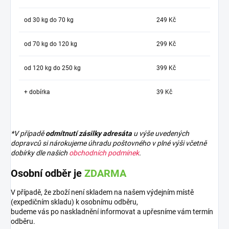
od 30 kg do 70 kg
249 Kč
od 70 kg do 120 kg
299 Kč
od 120 kg do 250 kg
399 Kč
+ dobírka
39 Kč
*V případě
odmítnutí zásilky adresáta
u výše uvedených
dopravců si nárokujeme úhradu poštovného v plné výši včetně
dobírky dle našich
obchodních podmínek
.
Osobní odběr je
ZDARMA
V případě, že zboží není skladem na našem výdejním místě
(expedičním skladu) k osobnímu odběru,
budeme vás po naskladnění informovat a upřesníme vám termín
odběru.