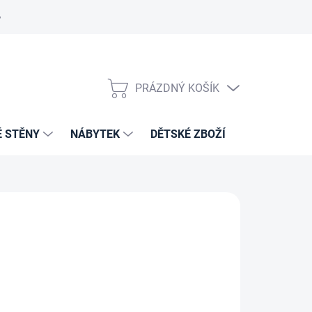
PRÁZDNÝ KOŠÍK
NÁKUPNÍ
KOŠÍK
É STĚNY
NÁBYTEK
DĚTSKÉ ZBOŽÍ
VZORNÍKY 