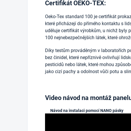
Certifikát OEKO-TEX:
Oeko-Tex standard 100 je certifikát prokazuj
které přicházejí do přímého kontaktu s l
uděluje certifikát výrobkům, u nichž byly 
100 nejnebezpečnějších látek, které ohrožu
Díky testům prováděným v laboratořích po
bez činidel, které nepříznivě ovlivňují lid
pesticidů nebo látek, které mohou způsobo
jako cizí pachy a odolnost vůči potu a sli
Video návod na montáž panel
Návod na instalaci pomocí NANO pásky