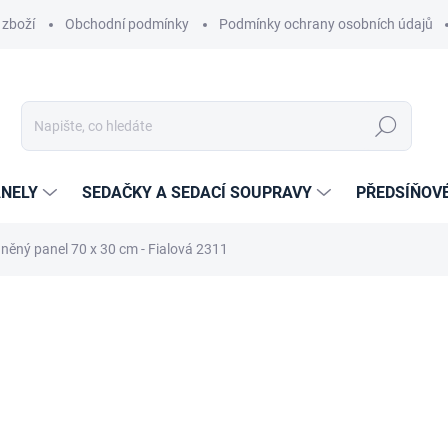
 zboží
Obchodní podmínky
Podmínky ochrany osobních údajů
Hledat
NELY
SEDAČKY A SEDACÍ SOUPRAVY
PŘEDSÍŇOV
něný panel 70 x 30 cm - Fialová 2311
cení
ZNAČKA:
ETAPIK
440 Kč
289 Kč
238,84 Kč bez DPH
Měrná
14-21 DNÍ
cena: