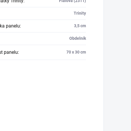
átky Trinity
:
Fialová (2311)
Trinity
ka panelu
:
3,5 cm
Obdelník
st panelu
:
70 x 30 cm