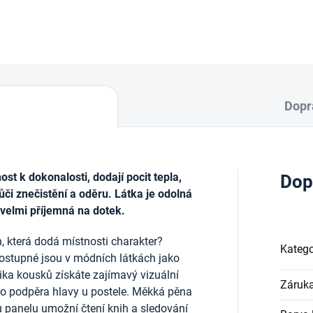
DETAILNÍ INFORMACE
Dopr
t k dokonalosti, dodají pocit tepla,
Dop
ůči znečistění a oděru. Látka je odolná
 velmi příjemná na dotek.
, která dodá místnosti charakter?
Katego
ostupné jsou v módních látkách jako
lika kousků získáte zajímavý vizuální
Záruk
ako podpěra hlavy u postele. Měkká pěna
u panelu umožní čtení knih a sledování