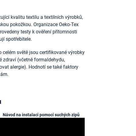
ící kvalitu textilu a textilních výrobků,
idskou pokožkou. Organizace Oeko-Tex
provedeny testy k ověření přítomnosti
jí spotřebitele.
 celém světě jsou certifikované výrobky
ské zdraví (včetně formaldehydu,
vat alergie). Hodnotí se také faktory
nám.
u
Návod na instalaci pomocí suchých zipů