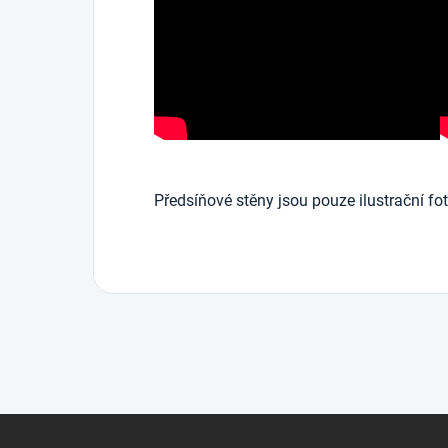
Předsíňové stěny jsou pouze ilustrační fot
Z
á