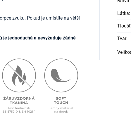
Barva l
Látka
:
rpce zvuku. Pokud je umístíte na větší
Tloušť
ů je jednoduchá a nevyžaduje žádné
Tvar
:
Veliko