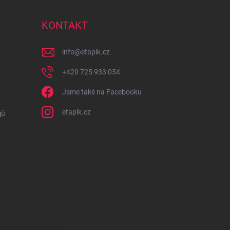
KONTAKT
info
@
etapik.cz
+420 725 933 054
Jsme také na Facebooku
etapik.cz
jů