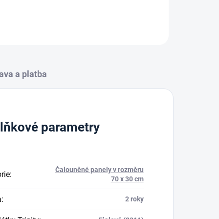
ZEPTAT SE
HLÍDAT
ava a platba
lňkové parametry
Čalouněné panely v rozměru
rie
:
70 x 30 cm
a
:
2 roky