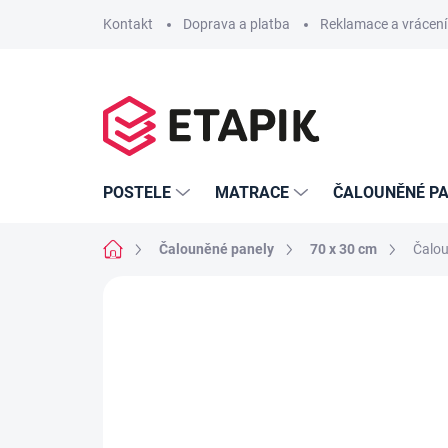
Přejít
Kontakt
Doprava a platba
Reklamace a vrácení
na
obsah
POSTELE
MATRACE
ČALOUNĚNÉ PA
Domů
Čalouněné panely
70 x 30 cm
Čalou
Neohodnoceno
Podrobnosti hodno