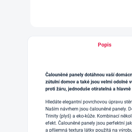
Popis
Čalouněné panely dotáhnou vaší domácnos
zútulní domov a také jsou velmi odolné v
proti žáru, jednoduše otíratelná a hlavně
Hledáte elegantní povrchovou úpravu stěn
Naším návrhem jsou čalouněné panely. D
Trinity (plyš) a eko-kůže. Kombinací něko
efekt. Čalouněné panely jsou perfektní j
a příjemná textura látky použitá na výrob