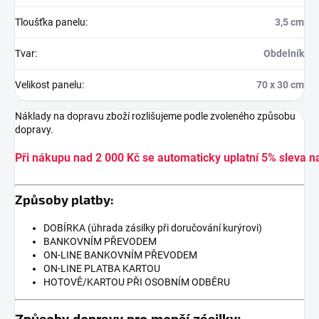
Tloušťka panelu
:
3,5 cm
Tvar
:
Obdelník
Velikost panelu
:
70 x 30 cm
Náklady na dopravu zboží rozlišujeme podle zvoleného způsobu
dopravy.
Při nákupu nad 2 000 Kč se automaticky uplatní 5% sleva n
Způsoby platby:
DOBÍRKA (úhrada zásilky při doručování kurýrovi)
BANKOVNÍM PŘEVODEM
ON-LINE BANKOVNÍM PŘEVODEM
ON-LINE PLATBA KARTOU
HOTOVĚ/KARTOU PŘI OSOBNÍM ODBĚRU