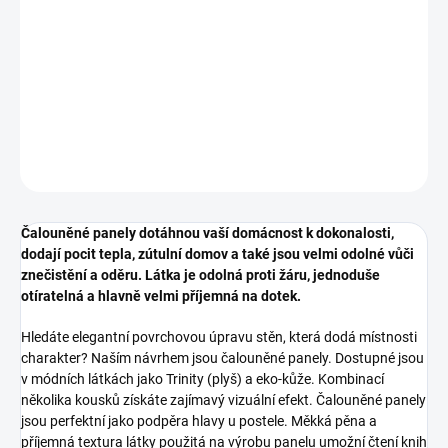
DETAILNÍ INFORMACE
ZEPTAT SE
HLÍDAT
Čalouněné panely dotáhnou vaší domácnost k dokonalosti,
dodají pocit tepla, zútulní domov a také jsou velmi odolné vůči
znečistění a oděru. Látka je odolná proti žáru, jednoduše
otíratelná a hlavně velmi příjemná na dotek.
Hledáte elegantní povrchovou úpravu stěn, která dodá místnosti
charakter? Naším návrhem jsou čalouněné panely. Dostupné jsou
v módních látkách jako Trinity (plyš) a eko-kůže. Kombinací
několika kousků získáte zajímavý vizuální efekt. Čalouněné panely
jsou perfektní jako podpěra hlavy u postele. Měkká pěna a
příjemná textura látky použitá na výrobu panelu umožní čtení knih