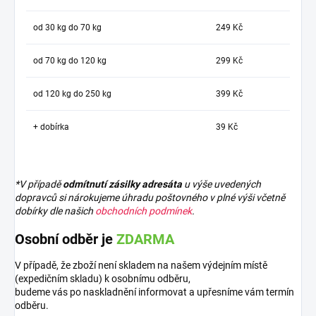
od 30 kg do 70 kg
249 Kč
od 70 kg do 120 kg
299 Kč
od 120 kg do 250 kg
399 Kč
+ dobírka
39 Kč
*V případě
odmítnutí zásilky adresáta
u výše uvedených
dopravců si nárokujeme úhradu poštovného v plné výši včetně
dobírky dle našich
obchodních podmínek
.
Osobní odběr je
ZDARMA
V případě, že zboží není skladem na našem výdejním místě
(expedičním skladu) k osobnímu odběru,
budeme vás po naskladnění informovat a upřesníme vám termín
odběru.