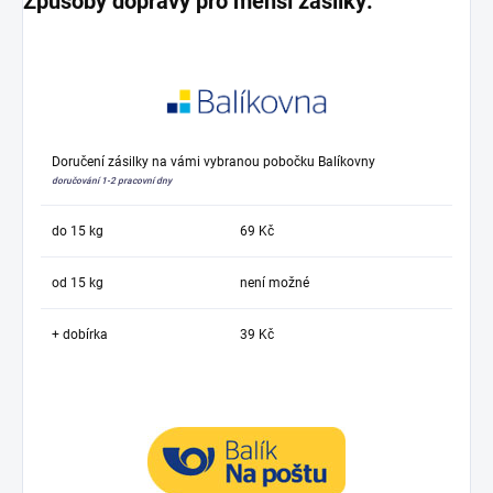
Způsoby dopravy pro menší zásilky:
Doručení zásilky na vámi vybranou pobočku Balíkovny
doručování 1-2 pracovní dny
do 15 kg
69 Kč
od 15 kg
není možné
+ dobírka
39 Kč