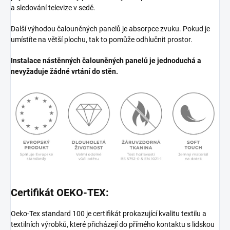
a sledování televize v sedě.
Další výhodou čalouněných panelů je absorpce zvuku. Pokud je
umístíte na větší plochu, tak to pomůže odhlučnit prostor.
Instalace nástěnných čalouněných panelů je jednoduchá a
nevyžaduje žádné vrtání do stěn.
Certifikát OEKO-TEX:
Oeko-Tex standard 100 je certifikát prokazující kvalitu textilu a
textilních výrobků, které přicházejí do přímého kontaktu s lidskou