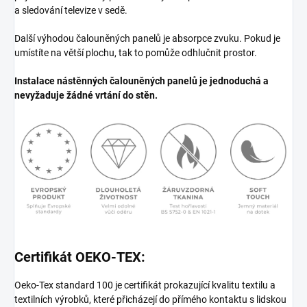
a sledování televize v sedě.
Další výhodou čalouněných panelů je absorpce zvuku. Pokud je
umístíte na větší plochu, tak to pomůže odhlučnit prostor.
Instalace nástěnných čalouněných panelů je jednoduchá a
nevyžaduje žádné vrtání do stěn.
Certifikát OEKO-TEX:
Oeko-Tex standard 100 je certifikát prokazující kvalitu textilu a
textilních výrobků, které přicházejí do přímého kontaktu s lidskou