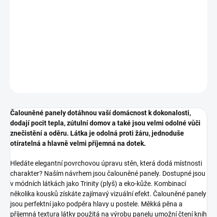
DETAILNÍ INFORMACE
ZEPTAT SE
HLÍDAT
Čalouněné panely dotáhnou vaší domácnost k dokonalosti,
dodají pocit tepla, zútulní domov a také jsou velmi odolné vůči
znečistění a oděru. Látka je odolná proti žáru, jednoduše
otíratelná a hlavně velmi příjemná na dotek.
Hledáte elegantní povrchovou úpravu stěn, která dodá místnosti
charakter? Naším návrhem jsou čalouněné panely. Dostupné jsou
v módních látkách jako Trinity (plyš) a eko-kůže. Kombinací
několika kousků získáte zajímavý vizuální efekt. Čalouněné panely
jsou perfektní jako podpěra hlavy u postele. Měkká pěna a
příjemná textura látky použitá na výrobu panelu umožní čtení knih