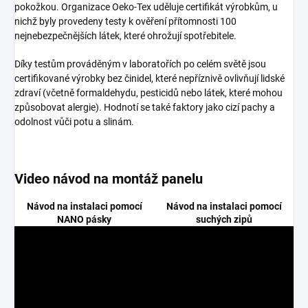
pokožkou. Organizace Oeko-Tex uděluje certifikát výrobkům, u
nichž byly provedeny testy k ověření přítomnosti 100
nejnebezpečnějších látek, které ohrožují spotřebitele.
Díky testům prováděným v laboratořích po celém světě jsou
certifikované výrobky bez činidel, které nepříznivě ovlivňují lidské
zdraví (včetně formaldehydu, pesticidů nebo látek, které mohou
způsobovat alergie). Hodnotí se také faktory jako cizí pachy a
odolnost vůči potu a slinám.
Video návod na montáž panelu
Návod na instalaci pomocí
Návod na instalaci pomocí
NANO pásky
suchých zipů