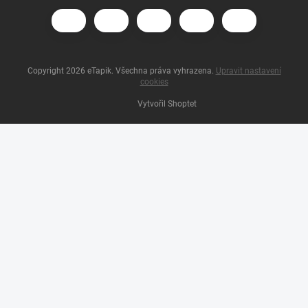
Copyright 2026
eTapik
. Všechna práva vyhrazena.
Upravit nastavení
cookies
Vytvořil Shoptet