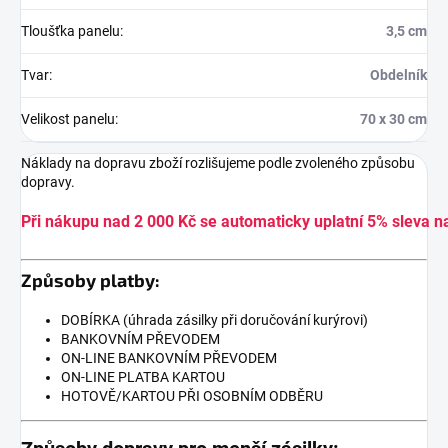
Tloušťka panelu
:
3,5 cm
Tvar
:
Obdelník
Velikost panelu
:
70 x 30 cm
Náklady na dopravu zboží rozlišujeme podle zvoleného způsobu
dopravy.
Při nákupu nad 2 000 Kč se automaticky uplatní 5% sleva n
Způsoby platby:
DOBÍRKA (úhrada zásilky při doručování kurýrovi)
BANKOVNÍM PŘEVODEM
ON-LINE BANKOVNÍM PŘEVODEM
ON-LINE PLATBA KARTOU
HOTOVĚ/KARTOU PŘI OSOBNÍM ODBĚRU