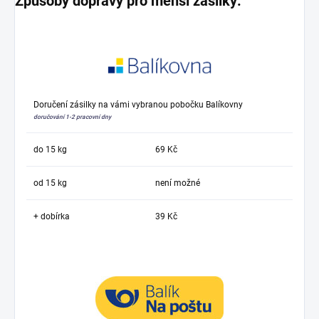
Způsoby dopravy pro menší zásilky:
Doručení zásilky na vámi vybranou pobočku Balíkovny
doručování 1-2 pracovní dny
do 15 kg
69 Kč
od 15 kg
není možné
+ dobírka
39 Kč