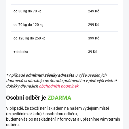
od 30 kg do 70 kg
249 Kč
od 70 kg do 120 kg
299 Kč
od 120 kg do 250 kg
399 Kč
+ dobírka
39 Kč
*V případě
odmítnutí zásilky adresáta
u výše uvedených
dopravců si nárokujeme úhradu poštovného v plné výši včetně
dobírky dle našich
obchodních podmínek
.
Osobní odběr je
ZDARMA
V případě, že zboží není skladem na našem výdejním místě
(expedičním skladu) k osobnímu odběru,
budeme vás po naskladnění informovat a upřesníme vám termín
odběru.