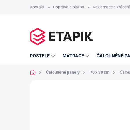
Přejít
Kontakt
Doprava a platba
Reklamace a vrácení
na
obsah
POSTELE
MATRACE
ČALOUNĚNÉ PA
Domů
Čalouněné panely
70 x 30 cm
Čalou
Neohodnoceno
Podrobnosti hodno