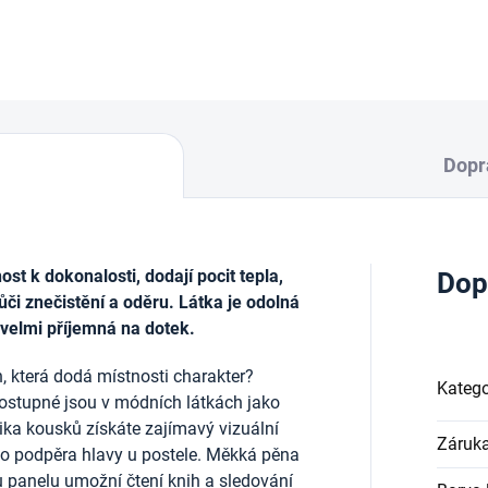
DETAILNÍ INFORMACE
Dopr
t k dokonalosti, dodají pocit tepla,
Dop
ůči znečistění a oděru. Látka je odolná
 velmi příjemná na dotek.
, která dodá místnosti charakter?
Katego
ostupné jsou v módních látkách jako
lika kousků získáte zajímavý vizuální
Záruk
ako podpěra hlavy u postele. Měkká pěna
u panelu umožní čtení knih a sledování