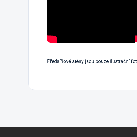
Předsíňové stěny jsou pouze ilustrační fot
Z
á