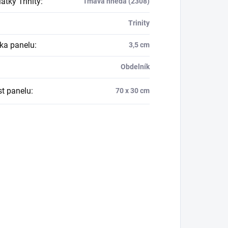
átky Trinity
:
Tmavá hnědá (2308)
Trinity
ka panelu
:
3,5 cm
Obdelník
st panelu
:
70 x 30 cm