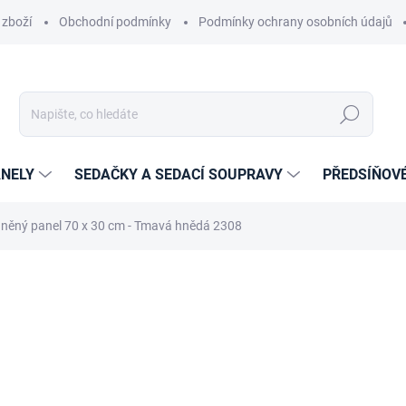
 zboží
Obchodní podmínky
Podmínky ochrany osobních údajů
Hledat
NELY
SEDAČKY A SEDACÍ SOUPRAVY
PŘEDSÍŇOV
něný panel 70 x 30 cm - Tmavá hnědá 2308
cení
ZNAČKA:
ETAPIK
440 Kč
289 Kč
238,84 Kč bez DPH
Měrná
14-21 DNÍ
cena: