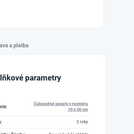
ZEPTAT SE
HLÍDAT
ava a platba
lňkové parametry
Čalouněné panely v rozměru
rie
:
70 x 30 cm
a
:
2 roky