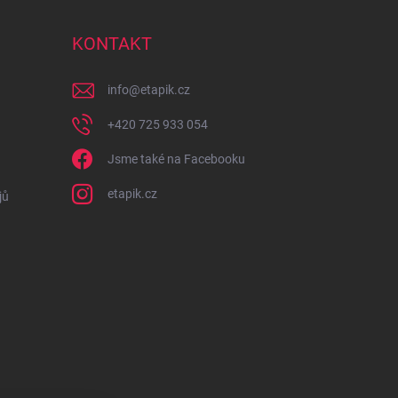
KONTAKT
info
@
etapik.cz
+420 725 933 054
Jsme také na Facebooku
etapik.cz
jů