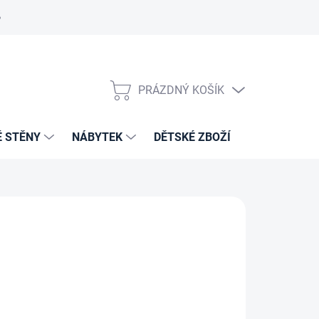
PRÁZDNÝ KOŠÍK
NÁKUPNÍ
KOŠÍK
É STĚNY
NÁBYTEK
DĚTSKÉ ZBOŽÍ
VZORNÍKY 