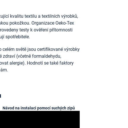
ící kvalitu textilu a textilních výrobků,
idskou pokožkou. Organizace Oeko-Tex
provedeny testy k ověření přítomnosti
jí spotřebitele.
 celém světě jsou certifikované výrobky
ské zdraví (včetně formaldehydu,
vat alergie). Hodnotí se také faktory
nám.
u
Návod na instalaci pomocí suchých zipů