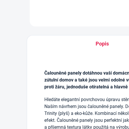
Popis
Čalouněné panely dotáhnou vaší domácnos
zútulní domov a také jsou velmi odolné v
proti žáru, jednoduše otíratelná a hlavně
Hledáte elegantní povrchovou úpravu stěn
Naším návrhem jsou čalouněné panely. D
Trinity (plyš) a eko-kůže. Kombinací něko
efekt. Čalouněné panely jsou perfektní j
a příjemná textura látky použitá na výrob