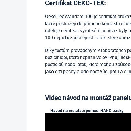
Certifikát OEKO-TEX:
Oeko-Tex standard 100 je certifikát prokazuj
které přicházejí do přímého kontaktu s l
uděluje certifikát výrobkům, u nichž byly 
100 nejnebezpečnějších látek, které ohrožu
Díky testům prováděným v laboratořích po
bez činidel, které nepříznivě ovlivňují lid
pesticidů nebo látek, které mohou způsobo
jako cizí pachy a odolnost vůči potu a sli
Video návod na montáž panel
Návod na instalaci pomocí NANO pásky