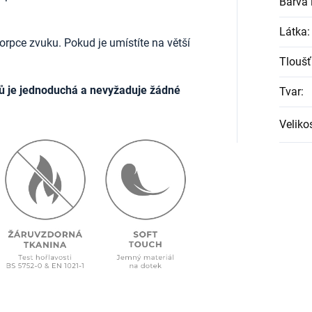
Barva l
Látka
:
rpce zvuku. Pokud je umístíte na větší
Tloušť
ů je jednoduchá a nevyžaduje žádné
Tvar
:
Veliko