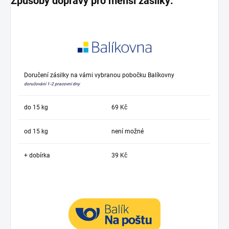
Způsoby dopravy pro menší zásilky:
Doručení zásilky na vámi vybranou pobočku Balíkovny
doručování 1-2 pracovní dny
do 15 kg
69 Kč
od 15 kg
není možné
+ dobírka
39 Kč