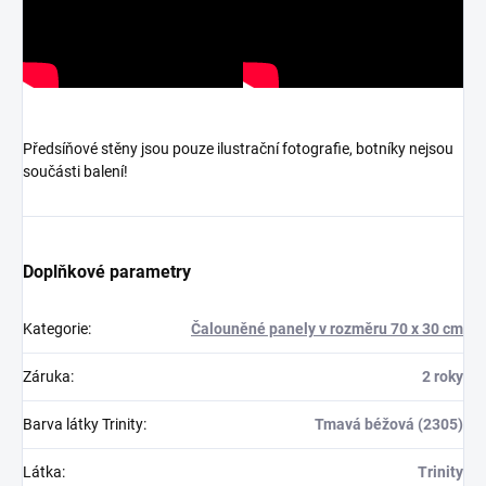
Předsíňové stěny jsou pouze ilustrační fotografie, botníky nejsou
součásti balení!
Doplňkové parametry
Kategorie
:
Čalouněné panely v rozměru 70 x 30 cm
Záruka
:
2 roky
Barva látky Trinity
:
Tmavá béžová (2305)
Látka
:
Trinity