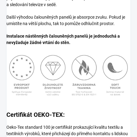
a sledování televize v sedě.
Další výhodou čalouněných panelů je absorpce zvuku. Pokud je
umístíte na větší plochu, tak to pomůže odhlučnit prostor.
Instalace nástěnných čalouněných panelů je jednoduchá a
nevyžaduje žádné vrtání do stěn.
Certifikát OEKO-TEX:
Oeko-Tex standard 100 je certifikát prokazující kvalitu textilu a
textilních výrobků, které přicházejí do přímého kontaktu s lidskou