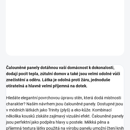
DETAILNÍ INFORMACE
ZEPTAT SE
HLÍDAT
Čalouněné panely dotáhnou vaší domácnost k dokonalosti,
dodají pocit tepla, zútulní domov a také jsou velmi odolné vůči
znečistění a oděru. Látka je odolná proti žáru, jednoduše
otíratelná a hlavně velmi příjemná na dotek.
Hledáte elegantní povrchovou úpravu stěn, která dodá místnosti
charakter? Naším návrhem jsou čalouněné panely. Dostupné jsou
v módních látkách jako Trinity (plyš) a eko-kůže. Kombinací
několika kousků získáte zajímavý vizuální efekt. Čalouněné panely
jsou perfektní jako podpěra hlavy u postele. Měkká pěna a
příjemná textura látky použitá na výrobu panelu umožní čtení knih