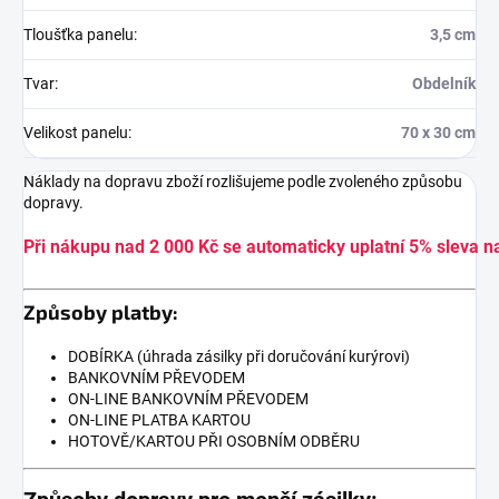
Tloušťka panelu
:
3,5 cm
Tvar
:
Obdelník
Velikost panelu
:
70 x 30 cm
Náklady na dopravu zboží rozlišujeme podle zvoleného způsobu
dopravy.
Při nákupu nad 2 000 Kč se automaticky uplatní 5% sleva n
Způsoby platby:
DOBÍRKA (úhrada zásilky při doručování kurýrovi)
BANKOVNÍM PŘEVODEM
ON-LINE BANKOVNÍM PŘEVODEM
ON-LINE PLATBA KARTOU
HOTOVĚ/KARTOU PŘI OSOBNÍM ODBĚRU