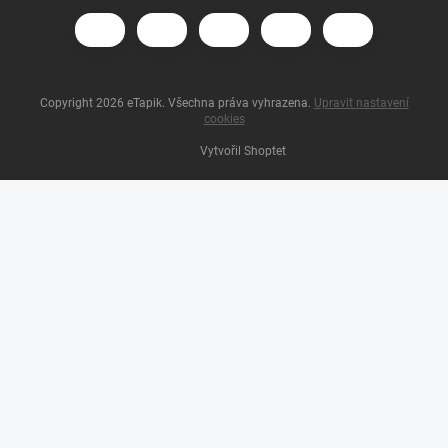
Copyright 2026
eTapik
. Všechna práva vyhrazena.
Upravit nastavení
cookies
Vytvořil Shoptet