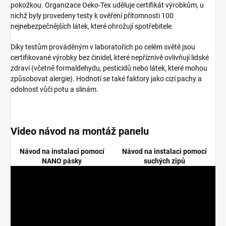
pokožkou. Organizace Oeko-Tex uděluje certifikát výrobkům, u
nichž byly provedeny testy k ověření přítomnosti 100
nejnebezpečnějších látek, které ohrožují spotřebitele.
Díky testům prováděným v laboratořích po celém světě jsou
certifikované výrobky bez činidel, které nepříznivě ovlivňují lidské
zdraví (včetně formaldehydu, pesticidů nebo látek, které mohou
způsobovat alergie). Hodnotí se také faktory jako cizí pachy a
odolnost vůči potu a slinám.
Video návod na montáž panelu
Návod na instalaci pomocí
Návod na instalaci pomocí
NANO pásky
suchých zipů