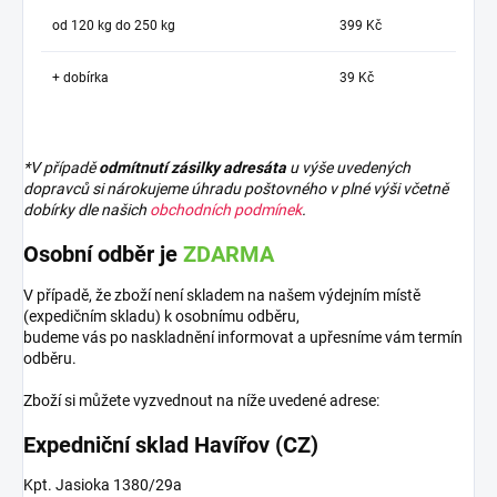
od 120 kg do 250 kg
399 Kč
+ dobírka
39 Kč
*V případě
odmítnutí zásilky adresáta
u výše uvedených
dopravců si nárokujeme úhradu poštovného v plné výši včetně
dobírky dle našich
obchodních podmínek
.
Osobní odběr je
ZDARMA
V případě, že zboží není skladem na našem výdejním místě
(expedičním skladu) k osobnímu odběru,
budeme vás po naskladnění informovat a upřesníme vám termín
odběru.
Zboží si můžete vyzvednout na níže uvedené adrese:
Expedniční sklad Havířov (CZ)
Kpt. Jasioka 1380/29a