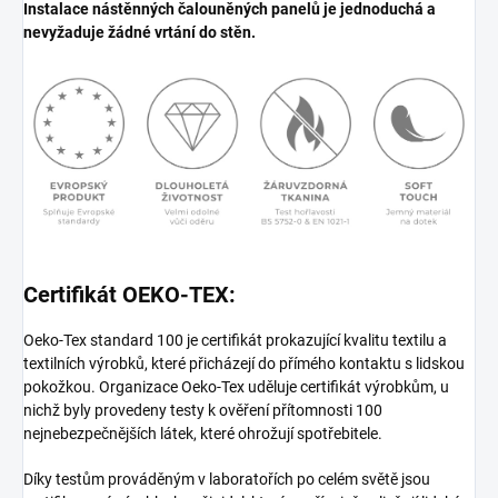
Instalace nástěnných čalouněných panelů je jednoduchá a
nevyžaduje žádné vrtání do stěn.
Certifikát OEKO-TEX:
Oeko-Tex standard 100 je certifikát prokazující kvalitu textilu a
textilních výrobků, které přicházejí do přímého kontaktu s lidskou
pokožkou. Organizace Oeko-Tex uděluje certifikát výrobkům, u
nichž byly provedeny testy k ověření přítomnosti 100
nejnebezpečnějších látek, které ohrožují spotřebitele.
Díky testům prováděným v laboratořích po celém světě jsou