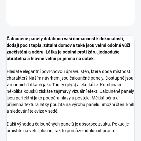
DETAILNÍ INFORMACE
ZEPTAT SE
HLÍDAT
Čalouněné panely dotáhnou vaší domácnost k dokonalosti,
dodají pocit tepla, zútulní domov a také jsou velmi odolné vůči
znečistění a oděru. Látka je odolná proti žáru, jednoduše
otíratelná a hlavně velmi příjemná na dotek.
Hledáte elegantní povrchovou úpravu stěn, která dodá místnosti
charakter? Naším návrhem jsou čalouněné panely. Dostupné jsou
v módních látkách jako Trinity (plyš) a eko-kůže. Kombinací
několika kousků získáte zajímavý vizuální efekt. Čalouněné panely
jsou perfektní jako podpěra hlavy u postele. Měkká pěna a
příjemná textura látky použitá na výrobu panelu umožní čtení knih
a sledování televize v sedě.
Další výhodou čalouněných panelů je absorpce zvuku. Pokud je
umístíte na větší plochu, tak to pomůže odhlučnit prostor.