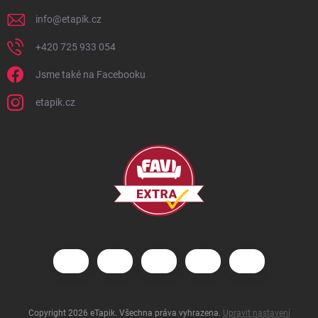
info
@
etapik.cz
+420 725 933 054
Jsme také na Facebooku
etapik.cz
Copyright 2026
eTapik
. Všechna práva vyhrazena.
Upravit nastavení