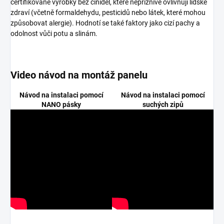
certifikované výrobky bez činidel, které nepříznivě ovlivňují lidské
zdraví (včetně formaldehydu, pesticidů nebo látek, které mohou
způsobovat alergie). Hodnotí se také faktory jako cizí pachy a
odolnost vůči potu a slinám.
Video návod na montáž panelu
Návod na instalaci pomocí
Návod na instalaci pomocí
NANO pásky
suchých zipů