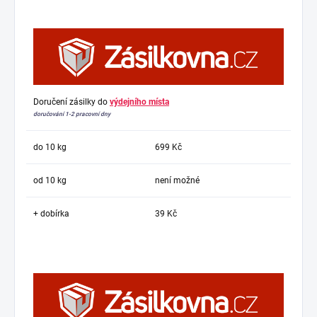
Doručení zásilky do
výdejního místa
doručování 1-2 pracovní dny
do 10 kg
699 Kč
od 10 kg
není možné
+ dobírka
39 Kč