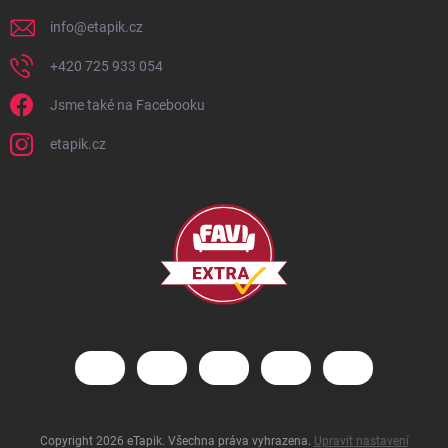
info
@
etapik.cz
+420 725 933 054
Jsme také na Facebooku
etapik.cz
Copyright 2026
eTapik
. Všechna práva vyhrazena.
Upravit nastavení