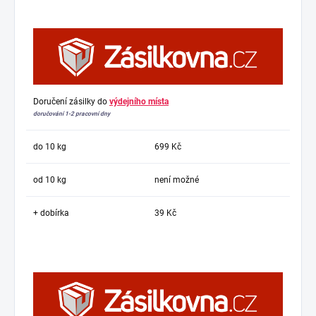
Doručení zásilky do
výdejního místa
doručování 1-2 pracovní dny
do 10 kg
699 Kč
od 10 kg
není možné
+ dobírka
39 Kč