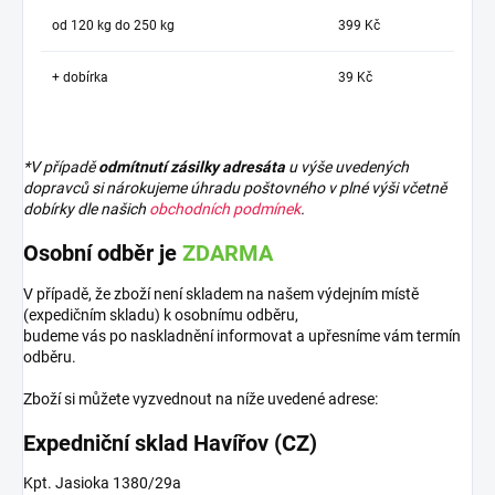
od 120 kg do 250 kg
399 Kč
+ dobírka
39 Kč
*V případě
odmítnutí zásilky adresáta
u výše uvedených
dopravců si nárokujeme úhradu poštovného v plné výši včetně
dobírky dle našich
obchodních podmínek
.
Osobní odběr je
ZDARMA
V případě, že zboží není skladem na našem výdejním místě
(expedičním skladu) k osobnímu odběru,
budeme vás po naskladnění informovat a upřesníme vám termín
odběru.
Zboží si můžete vyzvednout na níže uvedené adrese:
Expedniční sklad Havířov (CZ)
Kpt. Jasioka 1380/29a