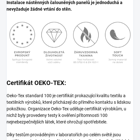
Instalace nástěnných čalouněných panelů je jednoduchá a
nevyžaduje žádné vrtání do stěn.
Certifikát OEKO-TEX:
Oeko-Tex standard 100 je certifikát prokazující kvalitu textilu a
textilních výrobků, které přicházejí do přímého kontaktu s lidskou
pokožkou. Organizace Oeko-Tex uděluje certifikát výrobkům, u
nichž byly provedeny testy k ověření přítomnosti 100
nejnebezpečnějších látek, které ohrožují spotřebitele.
Díky testům prováděným v laboratořích po celém světě jsou