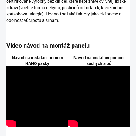
certifikované výrobky bez činidel, které nepříznivě ovlivňují lidské
zdraví (včetně formaldehydu, pesticidů nebo látek, které mohou
způsobovat alergie). Hodnotí se také faktory jako cizí pachy a
odolnost vůči potu a slinám.
Video návod na montáž panelu
Návod na instalaci pomocí
Návod na instalaci pomocí
NANO pásky
suchých zipů