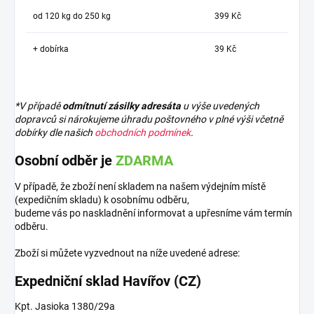
od 120 kg do 250 kg
399 Kč
+ dobírka
39 Kč
*V případě
odmítnutí zásilky adresáta
u výše uvedených
dopravců si nárokujeme úhradu poštovného v plné výši včetně
dobírky dle našich
obchodních podmínek
.
Osobní odběr je
ZDARMA
V případě, že zboží není skladem na našem výdejním místě
(expedičním skladu) k osobnímu odběru,
budeme vás po naskladnění informovat a upřesníme vám termín
odběru.
Zboží si můžete vyzvednout na níže uvedené adrese:
Expedniční sklad Havířov (CZ)
Kpt. Jasioka 1380/29a