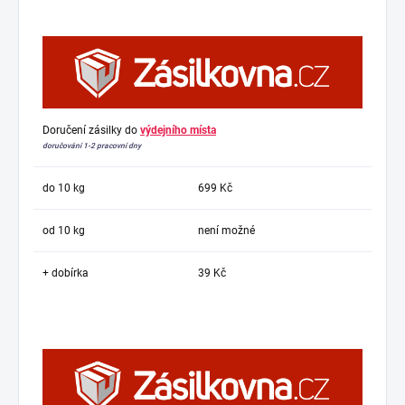
Doručení zásilky do
výdejního místa
doručování 1-2 pracovní dny
do 10 kg
699 Kč
od 10 kg
není možné
+ dobírka
39 Kč