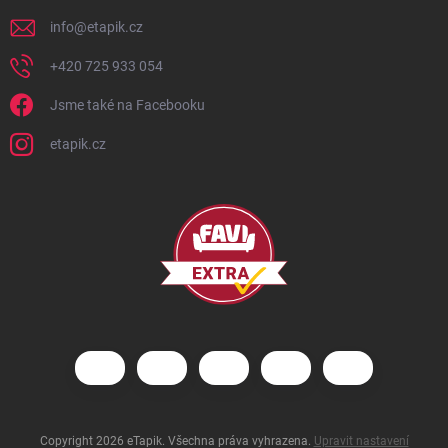
info
@
etapik.cz
+420 725 933 054
Jsme také na Facebooku
etapik.cz
Copyright 2026
eTapik
. Všechna práva vyhrazena.
Upravit nastavení