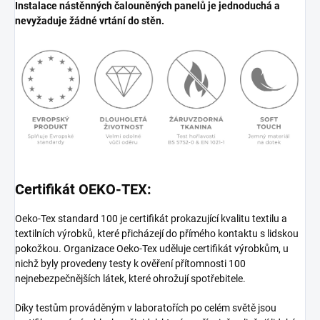
Instalace nástěnných čalouněných panelů je jednoduchá a
nevyžaduje žádné vrtání do stěn.
Certifikát OEKO-TEX:
Oeko-Tex standard 100 je certifikát prokazující kvalitu textilu a
textilních výrobků, které přicházejí do přímého kontaktu s lidskou
pokožkou. Organizace Oeko-Tex uděluje certifikát výrobkům, u
nichž byly provedeny testy k ověření přítomnosti 100
nejnebezpečnějších látek, které ohrožují spotřebitele.
Díky testům prováděným v laboratořích po celém světě jsou