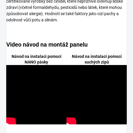
certifikované výrobky bez činidel, které nepříznivě ovlivňují lidské
zdraví (včetně formaldehydu, pesticidů nebo látek, které mohou
způsobovat alergie). Hodnotí se také faktory jako cizí pachy a
odolnost vůči potu a slinám.
Video návod na montáž panelu
Návod na instalaci pomocí
Návod na instalaci pomocí
NANO pásky
suchých zipů