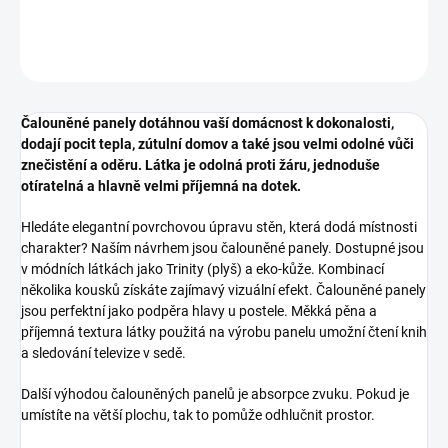
DETAILNÍ INFORMACE
ZEPTAT SE
HLÍDAT
Čalouněné panely dotáhnou vaší domácnost k dokonalosti,
dodají pocit tepla, zútulní domov a také jsou velmi odolné vůči
znečistění a oděru. Látka je odolná proti žáru, jednoduše
otíratelná a hlavně velmi příjemná na dotek.
Hledáte elegantní povrchovou úpravu stěn, která dodá místnosti
charakter? Naším návrhem jsou čalouněné panely. Dostupné jsou
v módních látkách jako Trinity (plyš) a eko-kůže. Kombinací
několika kousků získáte zajímavý vizuální efekt. Čalouněné panely
jsou perfektní jako podpěra hlavy u postele. Měkká pěna a
příjemná textura látky použitá na výrobu panelu umožní čtení knih
a sledování televize v sedě.
Další výhodou čalouněných panelů je absorpce zvuku. Pokud je
umístíte na větší plochu, tak to pomůže odhlučnit prostor.