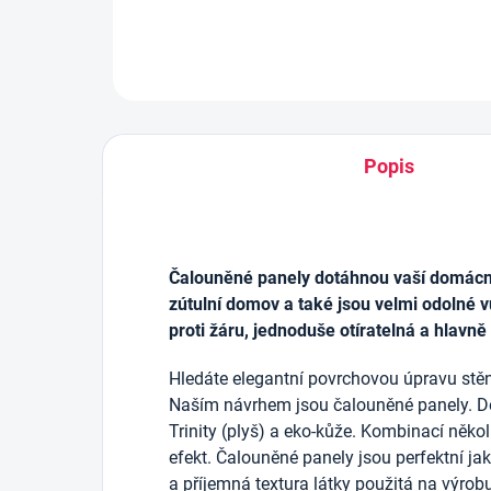
Popis
Čalouněné panely dotáhnou vaší domácnos
zútulní domov a také jsou velmi odolné v
proti žáru, jednoduše otíratelná a hlavně
Hledáte elegantní povrchovou úpravu stěn
Naším návrhem jsou čalouněné panely. D
Trinity (plyš) a eko-kůže. Kombinací něko
efekt. Čalouněné panely jsou perfektní j
a příjemná textura látky použitá na výrob