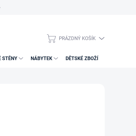
PRÁZDNÝ KOŠÍK
NÁKUPNÍ
KOŠÍK
É STĚNY
NÁBYTEK
DĚTSKÉ ZBOŽÍ
VZORNÍKY 