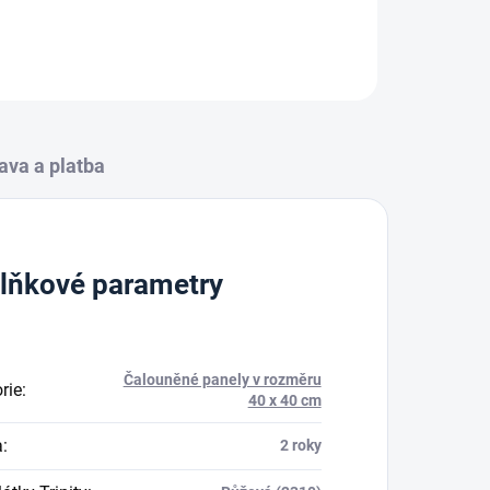
ZEPTAT SE
HLÍDAT
ava a platba
lňkové parametry
Čalouněné panely v rozměru
rie
:
40 x 40 cm
a
:
2 roky