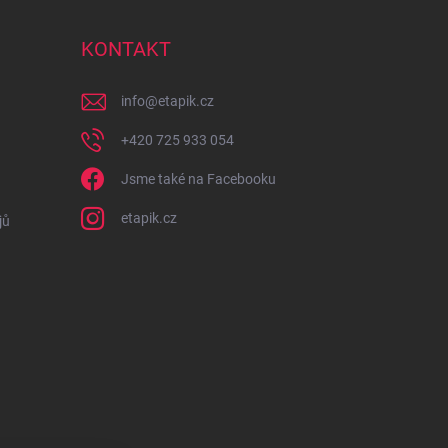
KONTAKT
info
@
etapik.cz
+420 725 933 054
Jsme také na Facebooku
etapik.cz
jů