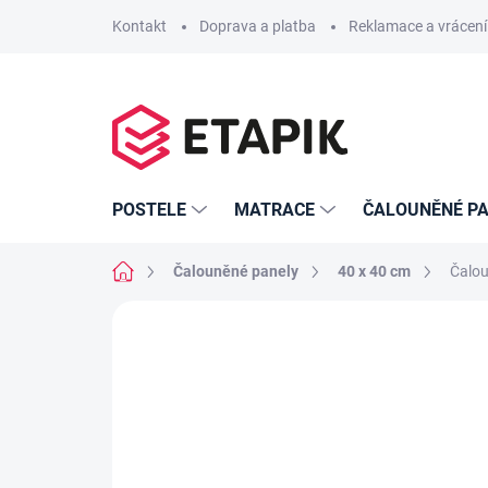
Přejít
Kontakt
Doprava a platba
Reklamace a vrácení
na
obsah
POSTELE
MATRACE
ČALOUNĚNÉ PA
Domů
Čalouněné panely
40 x 40 cm
Čalou
Neohodnoceno
Podrobnosti hodno