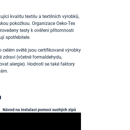
ící kvalitu textilu a textilních výrobků,
idskou pokožkou. Organizace Oeko-Tex
provedeny testy k ověření přítomnosti
jí spotřebitele.
 celém světě jsou certifikované výrobky
ské zdraví (včetně formaldehydu,
vat alergie). Hodnotí se také faktory
nám.
u
Návod na instalaci pomocí suchých zipů