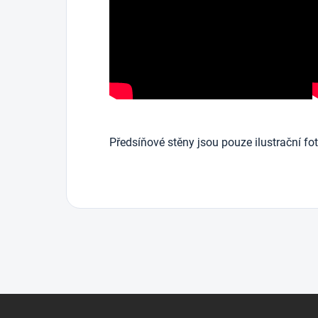
Předsíňové stěny jsou pouze ilustrační fot
Z
á