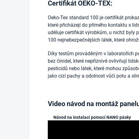
Certifikát OEKO-TEX:
Oeko-Tex standard 100 je certifikát prokazuj
které přicházejí do přímého kontaktu s l
uděluje certifikát výrobkům, u nichž byly 
100 nejnebezpečnějších látek, které ohrožu
Díky testům prováděným v laboratořích po
bez činidel, které nepříznivě ovlivňují lid
pesticidů nebo látek, které mohou způsobo
jako cizí pachy a odolnost vůči potu a sli
Video návod na montáž panel
Návod na instalaci pomocí NANO pásky