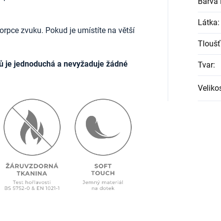
Barva l
Látka
:
rpce zvuku. Pokud je umístíte na větší
Tloušť
ů je jednoduchá a nevyžaduje žádné
Tvar
:
Veliko