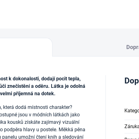
DETAILNÍ INFORMACE
Dopr
t k dokonalosti, dodají pocit tepla,
Dop
ůči znečistění a oděru. Látka je odolná
 velmi příjemná na dotek.
, která dodá místnosti charakter?
Katego
ostupné jsou v módních látkách jako
lika kousků získáte zajímavý vizuální
Záruk
ako podpěra hlavy u postele. Měkká pěna
u panelu umožní čtení knih a sledování