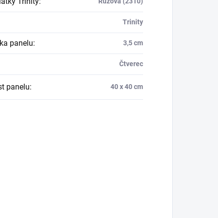
átky Trinity
:
Růžová (2310)
Trinity
ka panelu
:
3,5 cm
Čtverec
st panelu
:
40 x 40 cm