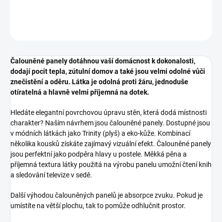
DETAILNÍ INFORMACE
ZEPTAT SE
HLÍDAT
Čalouněné panely dotáhnou vaší domácnost k dokonalosti,
dodají pocit tepla, zútulní domov a také jsou velmi odolné vůči
znečistění a oděru. Látka je odolná proti žáru, jednoduše
otíratelná a hlavně velmi příjemná na dotek.
Hledáte elegantní povrchovou úpravu stěn, která dodá místnosti
charakter? Naším návrhem jsou čalouněné panely. Dostupné jsou
v módních látkách jako Trinity (plyš) a eko-kůže. Kombinací
několika kousků získáte zajímavý vizuální efekt. Čalouněné panely
jsou perfektní jako podpěra hlavy u postele. Měkká pěna a
příjemná textura látky použitá na výrobu panelu umožní čtení knih
a sledování televize v sedě.
Další výhodou čalouněných panelů je absorpce zvuku. Pokud je
umístíte na větší plochu, tak to pomůže odhlučnit prostor.