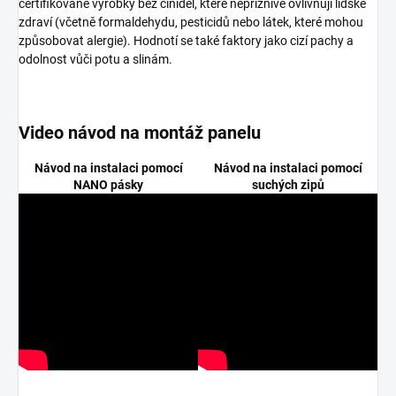
certifikované výrobky bez činidel, které nepříznivě ovlivňují lidské
zdraví (včetně formaldehydu, pesticidů nebo látek, které mohou
způsobovat alergie). Hodnotí se také faktory jako cizí pachy a
odolnost vůči potu a slinám.
Video návod na montáž panelu
Návod na instalaci pomocí
Návod na instalaci pomocí
NANO pásky
suchých zipů