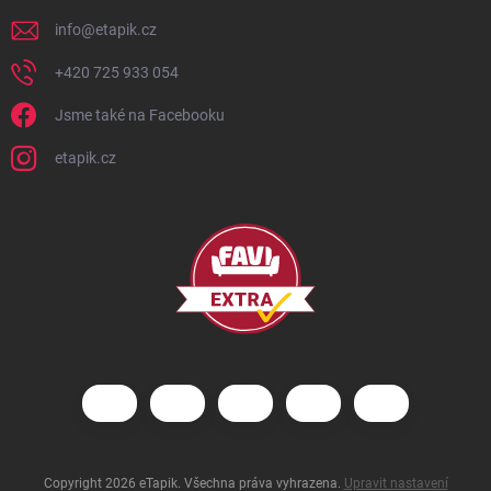
info
@
etapik.cz
+420 725 933 054
Jsme také na Facebooku
etapik.cz
Copyright 2026
eTapik
. Všechna práva vyhrazena.
Upravit nastavení