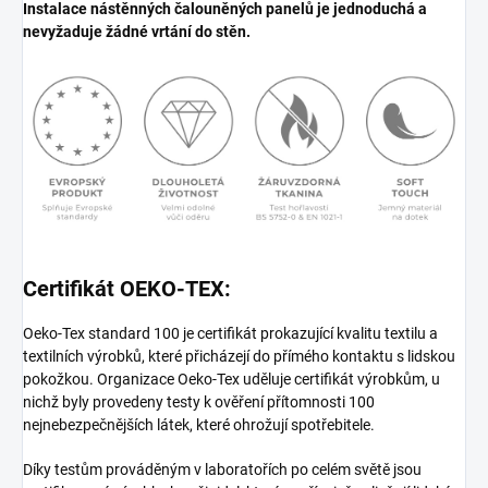
Instalace nástěnných čalouněných panelů je jednoduchá a
nevyžaduje žádné vrtání do stěn.
Certifikát OEKO-TEX:
Oeko-Tex standard 100 je certifikát prokazující kvalitu textilu a
textilních výrobků, které přicházejí do přímého kontaktu s lidskou
pokožkou. Organizace Oeko-Tex uděluje certifikát výrobkům, u
nichž byly provedeny testy k ověření přítomnosti 100
nejnebezpečnějších látek, které ohrožují spotřebitele.
Díky testům prováděným v laboratořích po celém světě jsou