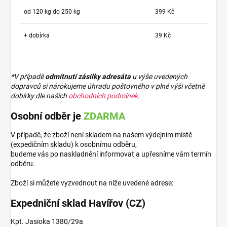
od 120 kg do 250 kg
399 Kč
+ dobírka
39 Kč
*V případě
odmítnutí zásilky adresáta
u výše uvedených
dopravců si nárokujeme úhradu poštovného v plné výši včetně
dobírky dle našich
obchodních podmínek
.
Osobní odběr je
ZDARMA
V případě, že zboží není skladem na našem výdejním místě
(expedičním skladu) k osobnímu odběru,
budeme vás po naskladnění informovat a upřesníme vám termín
odběru.
Zboží si můžete vyzvednout na níže uvedené adrese:
Expedniční sklad Havířov (CZ)
Kpt. Jasioka 1380/29a