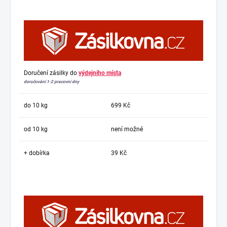
Doručení zásilky do
výdejního místa
doručování 1-2 pracovní dny
do 10 kg
699 Kč
od 10 kg
není možné
+ dobírka
39 Kč