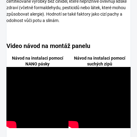
certifikované výrobky bez činidel, které nepříznivě ovlivňují lidské
zdraví (včetně formaldehydu, pesticidů nebo látek, které mohou
způsobovat alergie). Hodnotí se také faktory jako cizí pachy a
odolnost vůči potu a slinám.
Video návod na montáž panelu
Návod na instalaci pomocí
Návod na instalaci pomocí
NANO pásky
suchých zipů