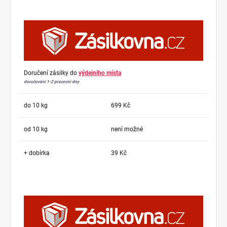
Doručení zásilky do
výdejního místa
doručování 1-2 pracovní dny
do 10 kg
699 Kč
od 10 kg
není možné
+ dobírka
39 Kč