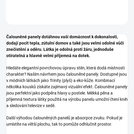
DETAILNÍ INFORMACE
ZEPTAT SE
HLÍDAT
Čalouněné panely dotáhnou vaší domácnost k dokonalosti,
dodají pocit tepla, zútulní domov a také jsou velmi odolné vůči
znečistění a oděru. Látka je odolná proti žáru, jednoduše
otíratelná a hlavně velmi příjemná na dotek.
Hledáte elegantní povrchovou úpravu stěn, která dodá místnosti
charakter? Naším návrhem jsou čalouněné panely. Dostupné jsou
v módních látkách jako Trinity (plyš) a eko-kůže. Kombinací
několika kousků získáte zajímavý vizuální efekt. Čalouněné panely
jsou perfektní jako podpěra hlavy u postele. Měkká pěna a
příjemná textura látky použitá na výrobu panelu umožní čtení knih
a sledování televize v sedě.
Další výhodou čalouněných panelů je absorpce zvuku. Pokud je
umístíte na větší plochu, tak to pomůže odhlučnit prostor.