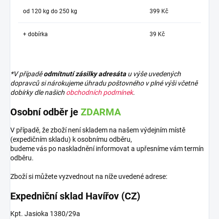
od 120 kg do 250 kg
399 Kč
+ dobírka
39 Kč
*V případě
odmítnutí zásilky adresáta
u výše uvedených
dopravců si nárokujeme úhradu poštovného v plné výši včetně
dobírky dle našich
obchodních podmínek
.
Osobní odběr je
ZDARMA
V případě, že zboží není skladem na našem výdejním místě
(expedičním skladu) k osobnímu odběru,
budeme vás po naskladnění informovat a upřesníme vám termín
odběru.
Zboží si můžete vyzvednout na níže uvedené adrese:
Expedniční sklad Havířov (CZ)
Kpt. Jasioka 1380/29a