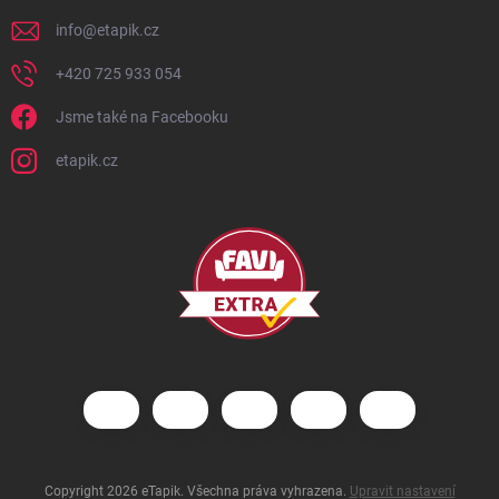
info
@
etapik.cz
+420 725 933 054
Jsme také na Facebooku
etapik.cz
Copyright 2026
eTapik
. Všechna práva vyhrazena.
Upravit nastavení