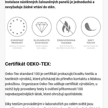
Instalace nástěnných čalouněných panelů je jednoduchá a
nevyžaduje žádné vrtání do stěn.
Certifikát OEKO-TEX:
Oeko-Tex standard 100 je certifikát prokazující kvalitu textilu a
textilních výrobků, které přicházejí do přímého kontaktu s lidskou
pokožkou. Organizace Oeko-Tex uděluje certifikát výrobkům, u
nichž byly provedeny testy k ověření přítomnosti 100
nejnebezpečnějších látek, které ohrožují spotřebitele.
Díky testům prováděným v laboratořích po celém světě jsou