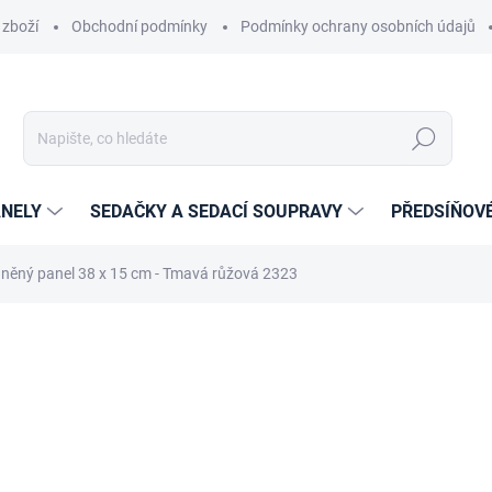
 zboží
Obchodní podmínky
Podmínky ochrany osobních údajů
Hledat
NELY
SEDAČKY A SEDACÍ SOUPRAVY
PŘEDSÍŇOV
něný panel 38 x 15 cm - Tmavá růžová 2323
cení
ZNAČKA:
ETAPIK
390 Kč
235 Kč
194,21 Kč bez DPH
Měrná
14-21 DNÍ
cena: