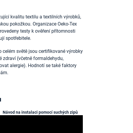
ící kvalitu textilu a textilních výrobků,
idskou pokožkou. Organizace Oeko-Tex
provedeny testy k ověření přítomnosti
jí spotřebitele.
 celém světě jsou certifikované výrobky
ské zdraví (včetně formaldehydu,
vat alergie). Hodnotí se také faktory
nám.
u
Návod na instalaci pomocí suchých zipů