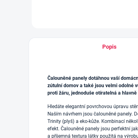
Popis
Čalouněné panely dotáhnou vaší domácnos
zútulní domov a také jsou velmi odolné v
proti žáru, jednoduše otíratelná a hlavně
Hledáte elegantní povrchovou úpravu stěn
Naším návrhem jsou čalouněné panely. D
Trinity (plyš) a eko-kůže. Kombinací něko
efekt. Čalouněné panely jsou perfektní j
a příjemná textura látky použitá na výrob