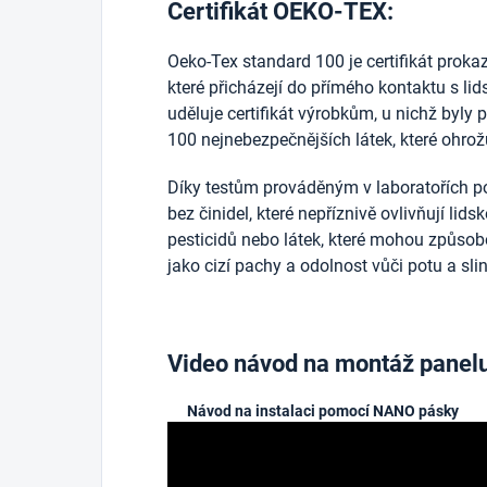
Certifikát OEKO-TEX:
Oeko-Tex standard 100 je certifikát prokazuj
které přicházejí do přímého kontaktu s l
uděluje certifikát výrobkům, u nichž byly 
100 nejnebezpečnějších látek, které ohrožu
Díky testům prováděným v laboratořích po
bez činidel, které nepříznivě ovlivňují lid
pesticidů nebo látek, které mohou způsobo
jako cizí pachy a odolnost vůči potu a sli
Video návod na montáž panel
Návod na instalaci pomocí NANO pásky