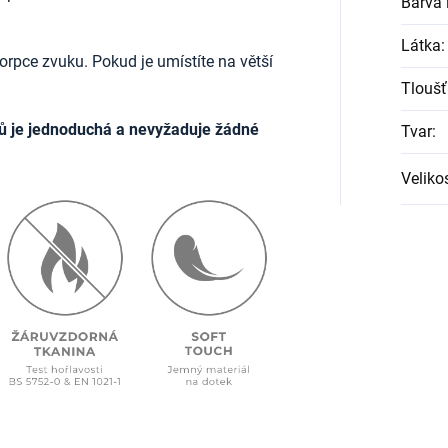
Barva l
Látka
:
rpce zvuku. Pokud je umístíte na větší
Tloušť
ů je jednoduchá a nevyžaduje žádné
Tvar
:
Veliko