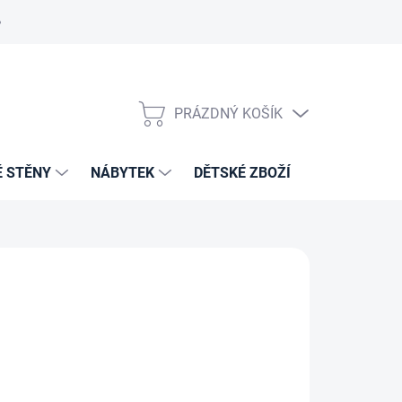
PRÁZDNÝ KOŠÍK
NÁKUPNÍ
KOŠÍK
É STĚNY
NÁBYTEK
DĚTSKÉ ZBOŽÍ
VZORNÍKY 