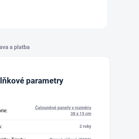
ZEPTAT SE
HLÍDAT
ava a platba
lňkové parametry
Čalouněné panely v rozměru
rie
:
38 x 15 cm
a
:
2 roky