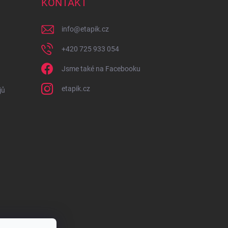
KONTAKT
info
@
etapik.cz
+420 725 933 054
Jsme také na Facebooku
etapik.cz
jů