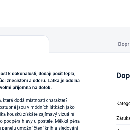
DETAILNÍ INFORMACE
Dopr
t k dokonalosti, dodají pocit tepla,
Dop
ůči znečistění a oděru. Látka je odolná
 velmi příjemná na dotek.
, která dodá místnosti charakter?
Katego
ostupné jsou v módních látkách jako
lika kousků získáte zajímavý vizuální
Záruk
ako podpěra hlavy u postele. Měkká pěna
u panelu umožní čtení knih a sledování