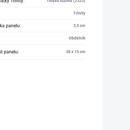
átky Trinity
:
Tmavá růžová (2323)
Trinity
ka panelu
:
3,5 cm
Obdelník
st panelu
:
38 x 15 cm