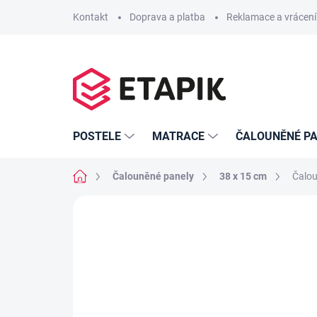
Přejít
Kontakt
Doprava a platba
Reklamace a vrácení
na
obsah
POSTELE
MATRACE
ČALOUNĚNÉ PA
Domů
Čalouněné panely
38 x 15 cm
Čalou
Neohodnoceno
Podrobnosti hodno