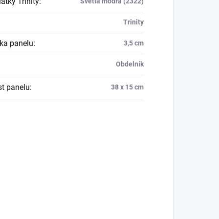
átky Trinity
:
Světlá modrá (2322)
Trinity
ka panelu
:
3,5 cm
Obdelník
st panelu
:
38 x 15 cm