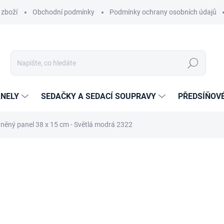
 zboží
Obchodní podmínky
Podmínky ochrany osobních údajů
Hledat
NELY
SEDAČKY A SEDACÍ SOUPRAVY
PŘEDSÍŇOV
něný panel 38 x 15 cm - Světlá modrá 2322
cení
ZNAČKA:
ETAPIK
390 Kč
235 Kč
194,21 Kč bez DPH
Měrná
14-21 DNÍ
cena: