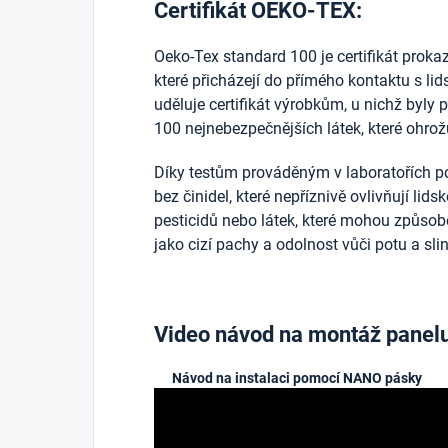
Certifikát OEKO-TEX:
Oeko-Tex standard 100 je certifikát prokazuj
které přicházejí do přímého kontaktu s l
uděluje certifikát výrobkům, u nichž byly 
100 nejnebezpečnějších látek, které ohrožu
Díky testům prováděným v laboratořích po
bez činidel, které nepříznivě ovlivňují lid
pesticidů nebo látek, které mohou způsobo
jako cizí pachy a odolnost vůči potu a sli
Video návod na montáž panel
Návod na instalaci pomocí NANO pásky