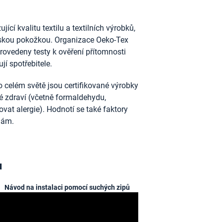
ící kvalitu textilu a textilních výrobků,
idskou pokožkou. Organizace Oeko-Tex
provedeny testy k ověření přítomnosti
jí spotřebitele.
 celém světě jsou certifikované výrobky
ské zdraví (včetně formaldehydu,
vat alergie). Hodnotí se také faktory
nám.
u
Návod na instalaci pomocí suchých zipů