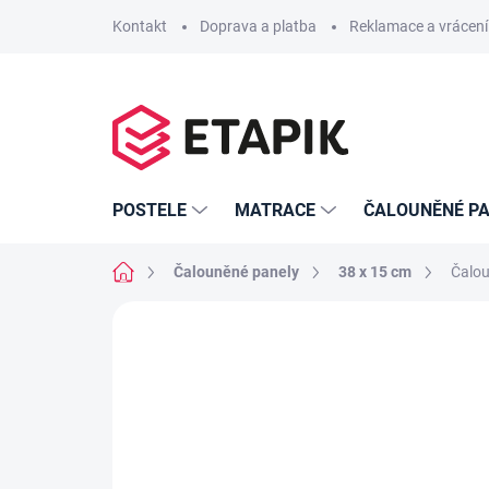
Přejít
Kontakt
Doprava a platba
Reklamace a vrácení
na
obsah
POSTELE
MATRACE
ČALOUNĚNÉ PA
Domů
Čalouněné panely
38 x 15 cm
Čalou
Neohodnoceno
Podrobnosti hodno