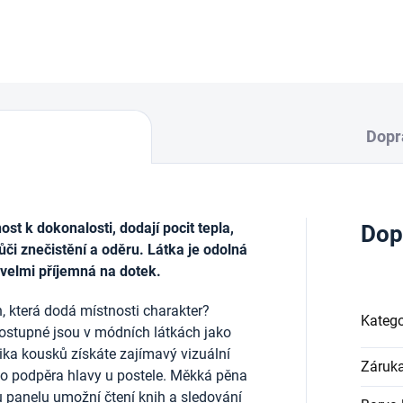
DETAILNÍ INFORMACE
Dopr
t k dokonalosti, dodají pocit tepla,
Dop
ůči znečistění a oděru. Látka je odolná
 velmi příjemná na dotek.
, která dodá místnosti charakter?
Katego
ostupné jsou v módních látkách jako
lika kousků získáte zajímavý vizuální
Záruk
ako podpěra hlavy u postele. Měkká pěna
u panelu umožní čtení knih a sledování