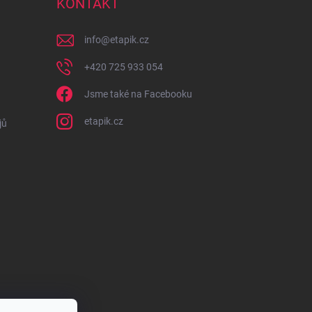
KONTAKT
info
@
etapik.cz
+420 725 933 054
Jsme také na Facebooku
etapik.cz
jů