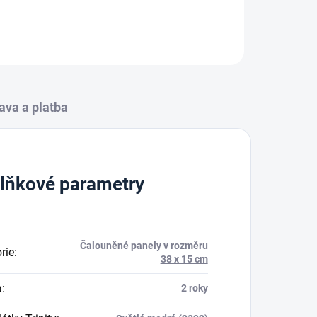
ZEPTAT SE
HLÍDAT
ava a platba
lňkové parametry
Čalouněné panely v rozměru
rie
:
38 x 15 cm
a
:
2 roky