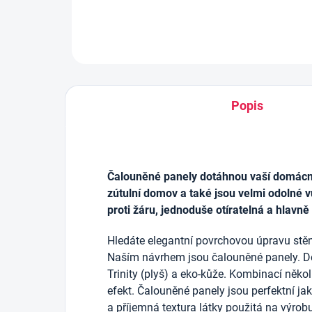
Popis
Čalouněné panely dotáhnou vaší domácnos
zútulní domov a také jsou velmi odolné v
proti žáru, jednoduše otíratelná a hlavně
Hledáte elegantní povrchovou úpravu stěn
Naším návrhem jsou čalouněné panely. D
Trinity (plyš) a eko-kůže. Kombinací něko
efekt. Čalouněné panely jsou perfektní j
a příjemná textura látky použitá na výrob