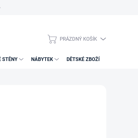
PRÁZDNÝ KOŠÍK
NÁKUPNÍ
KOŠÍK
É STĚNY
NÁBYTEK
DĚTSKÉ ZBOŽÍ
VZORNÍKY 