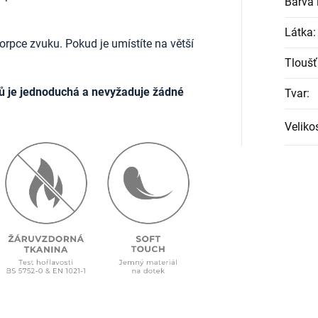
Barva l
Látka
:
rpce zvuku. Pokud je umístíte na větší
Tloušť
ů je jednoduchá a nevyžaduje žádné
Tvar
:
Veliko