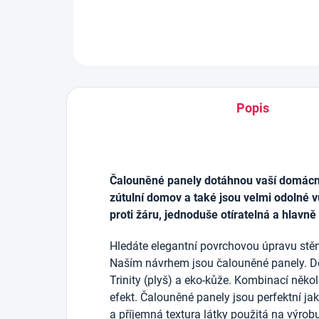
Popis
Čalouněné panely dotáhnou vaší domácnos
zútulní domov a také jsou velmi odolné v
proti žáru, jednoduše otíratelná a hlavně
Hledáte elegantní povrchovou úpravu stěn
Naším návrhem jsou čalouněné panely. D
Trinity (plyš) a eko-kůže. Kombinací něko
efekt. Čalouněné panely jsou perfektní j
a příjemná textura látky použitá na výrob