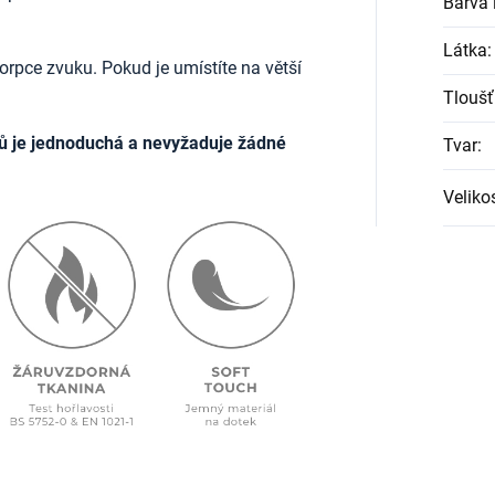
Barva l
Látka
:
rpce zvuku. Pokud je umístíte na větší
Tloušť
ů je jednoduchá a nevyžaduje žádné
Tvar
:
Veliko