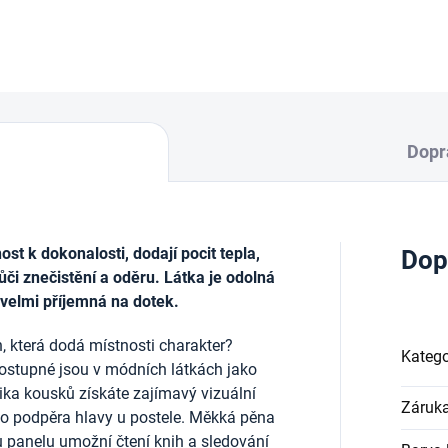
DETAILNÍ INFORMACE
Dopr
t k dokonalosti, dodají pocit tepla,
Dop
ůči znečistění a oděru. Látka je odolná
 velmi příjemná na dotek.
, která dodá místnosti charakter?
Katego
ostupné jsou v módních látkách jako
lika kousků získáte zajímavý vizuální
Záruk
ako podpěra hlavy u postele. Měkká pěna
u panelu umožní čtení knih a sledování