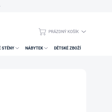
PRÁZDNÝ KOŠÍK
NÁKUPNÍ
KOŠÍK
É STĚNY
NÁBYTEK
DĚTSKÉ ZBOŽÍ
VZORNÍKY 