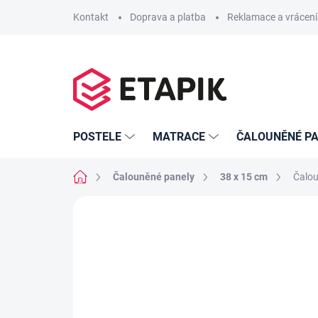
Přejít
Kontakt
Doprava a platba
Reklamace a vrácení
na
obsah
POSTELE
MATRACE
ČALOUNĚNÉ PA
Domů
Čalouněné panely
38 x 15 cm
Čalou
Neohodnoceno
Podrobnosti hodno