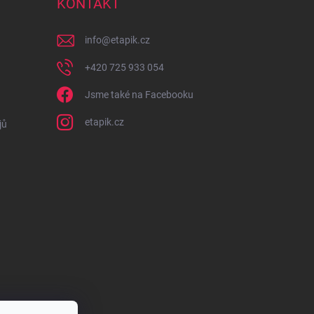
KONTAKT
info
@
etapik.cz
+420 725 933 054
Jsme také na Facebooku
etapik.cz
jů