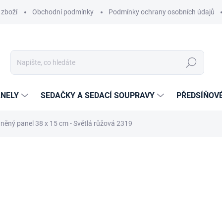
 zboží
Obchodní podmínky
Podmínky ochrany osobních údajů
Hledat
NELY
SEDAČKY A SEDACÍ SOUPRAVY
PŘEDSÍŇOV
něný panel 38 x 15 cm - Světlá růžová 2319
cení
ZNAČKA:
ETAPIK
390 Kč
235 Kč
194,21 Kč bez DPH
Měrná
14-21 DNÍ
cena: