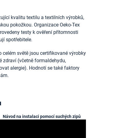
ící kvalitu textilu a textilních výrobků,
idskou pokožkou. Organizace Oeko-Tex
provedeny testy k ověření přítomnosti
jí spotřebitele.
 celém světě jsou certifikované výrobky
ské zdraví (včetně formaldehydu,
vat alergie). Hodnotí se také faktory
nám.
u
Návod na instalaci pomocí suchých zipů