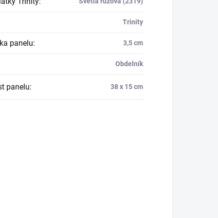
átky Trinity
:
Světlá růžová (2319)
Trinity
ka panelu
:
3,5 cm
Obdelník
st panelu
:
38 x 15 cm