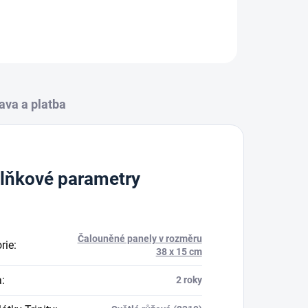
ZEPTAT SE
HLÍDAT
ava a platba
lňkové parametry
Čalouněné panely v rozměru
rie
:
38 x 15 cm
a
:
2 roky