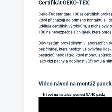
Certifikát OEKO-TEX:
Oeko-Tex standard 100 je certifikát prokazuj
které přicházejí do přímého kontaktu s l
uděluje certifikát výrobkům, u nichž byly 
100 nejnebezpečnějších látek, které ohrožu
Díky testům prováděným v laboratořích po
bez činidel, které nepříznivě ovlivňují lid
pesticidů nebo látek, které mohou způsobo
jako cizí pachy a odolnost vůči potu a sli
Video návod na montáž panel
Návod na instalaci pomocí NANO pásky