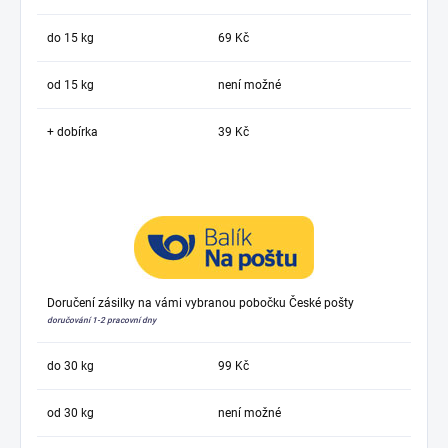
do 15 kg
69 Kč
od 15 kg
není možné
+ dobírka
39 Kč
Doručení zásilky na vámi vybranou pobočku České pošty
doručování 1-2 pracovní dny
do 30 kg
99 Kč
od 30 kg
není možné