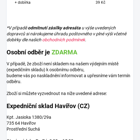
+ dobírka
39 Kč
*V případě
odmítnutí zásilky adresáta
u výše uvedených
dopravců si nárokujeme úhradu poštovného v plné výši včetně
dobírky dle našich
obchodních podmínek
.
Osobní odběr je
ZDARMA
V případě, že zboží není skladem na našem výdejním místě
(expedičním skladu) k osobnímu odběru,
budeme vás po naskladnění informovat a upřesníme vám termín
odběru.
Zboží si můžete vyzvednout na níže uvedené adrese:
Expedniční sklad Havířov (CZ)
Kpt. Jasioka 1380/29a
735 64 Havířov
Prostřední Suchá