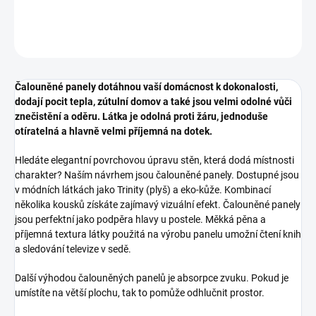
DETAILNÍ INFORMACE
ZEPTAT SE
HLÍDAT
Čalouněné panely dotáhnou vaší domácnost k dokonalosti,
dodají pocit tepla, zútulní domov a také jsou velmi odolné vůči
znečistění a oděru. Látka je odolná proti žáru, jednoduše
otíratelná a hlavně velmi příjemná na dotek.
Hledáte elegantní povrchovou úpravu stěn, která dodá místnosti
charakter? Naším návrhem jsou čalouněné panely. Dostupné jsou
v módních látkách jako Trinity (plyš) a eko-kůže. Kombinací
několika kousků získáte zajímavý vizuální efekt. Čalouněné panely
jsou perfektní jako podpěra hlavy u postele. Měkká pěna a
příjemná textura látky použitá na výrobu panelu umožní čtení knih
a sledování televize v sedě.
Další výhodou čalouněných panelů je absorpce zvuku. Pokud je
umístíte na větší plochu, tak to pomůže odhlučnit prostor.