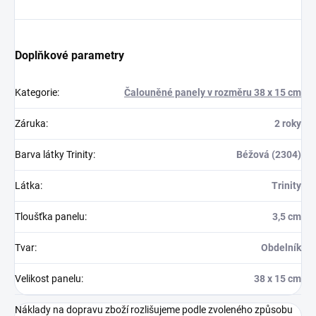
Doplňkové parametry
Kategorie
:
Čalouněné panely v rozměru 38 x 15 cm
Záruka
:
2 roky
Barva látky Trinity
:
Béžová (2304)
Látka
:
Trinity
Tloušťka panelu
:
3,5 cm
Tvar
:
Obdelník
Velikost panelu
:
38 x 15 cm
Náklady na dopravu zboží rozlišujeme podle zvoleného způsobu