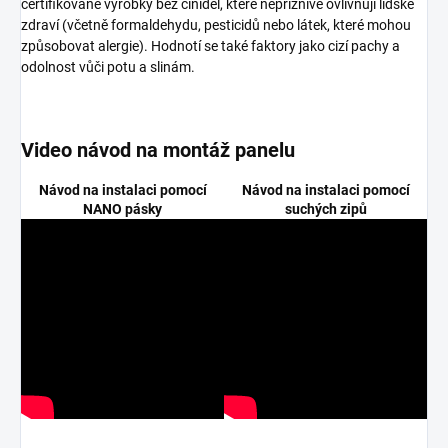
certifikované výrobky bez činidel, které nepříznivě ovlivňují lidské
zdraví (včetně formaldehydu, pesticidů nebo látek, které mohou
způsobovat alergie). Hodnotí se také faktory jako cizí pachy a
odolnost vůči potu a slinám.
Video návod na montáž panelu
Návod na instalaci pomocí
Návod na instalaci pomocí
NANO pásky
suchých zipů