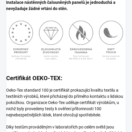
Instalace nástěnných čalouněných panelů je jednoduchá a
nevyžaduje žádné vrtání do stěn.
Certifikát OEKO-TEX:
Oeko-Tex standard 100 je certifikát prokazující kvalitu textilu a
textilních výrobků, které přicházejí do přímého kontaktu s lidskou
pokožkou. Organizace Oeko-Tex uděluje certifikát výrobkům, u
nichž byly provedeny testy k ověření přítomnosti 100
nejnebezpečnějších látek, které ohrožují spotřebitele.
Díky testům prováděným v laboratořích po celém světě jsou