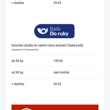
+ dobírka
39 Kč
Doručení zásilky do vašich rukou kurýrem České pošty
doručování 1-2 pracovní dny
do 30 kg
139 Kč
od 30 kg
není možné
+ dobírka
39 Kč