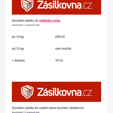
Doručení zásilky do
výdejního místa
doručování 1-2 pracovní dny
do 10 kg
699 Kč
od 10 kg
není možné
+ dobírka
39 Kč
Doručení zásilky do vašich rukou kurýrem Zásilkovny
doručování 1-2 pracovní dny