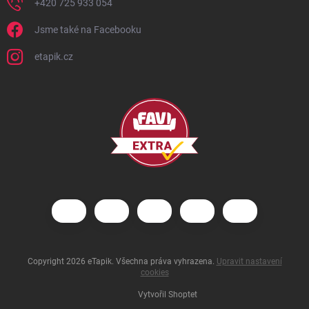
+420 725 933 054
Jsme také na Facebooku
etapik.cz
Copyright 2026
eTapik
. Všechna práva vyhrazena.
Upravit nastavení
cookies
Vytvořil Shoptet