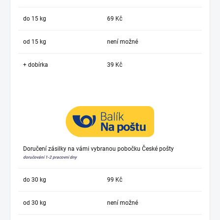
do 15 kg
69 Kč
od 15 kg
není možné
+ dobírka
39 Kč
Doručení zásilky na vámi vybranou pobočku České pošty
doručování 1-2 pracovní dny
do 30 kg
99 Kč
od 30 kg
není možné