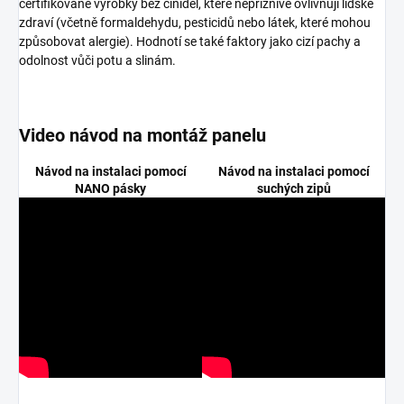
certifikované výrobky bez činidel, které nepříznivě ovlivňují lidské
zdraví (včetně formaldehydu, pesticidů nebo látek, které mohou
způsobovat alergie). Hodnotí se také faktory jako cizí pachy a
odolnost vůči potu a slinám.
Video návod na montáž panelu
Návod na instalaci pomocí
Návod na instalaci pomocí
NANO pásky
suchých zipů