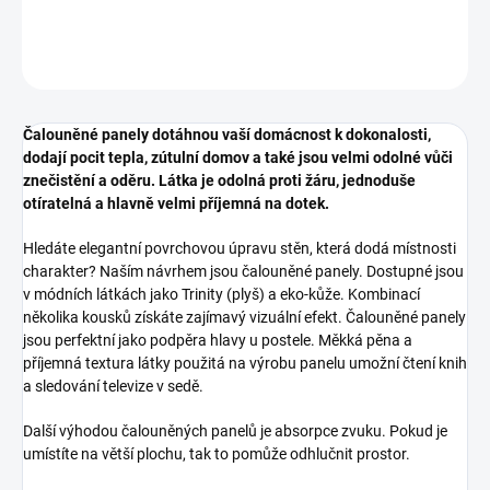
DETAILNÍ INFORMACE
ZEPTAT SE
HLÍDAT
Čalouněné panely dotáhnou vaší domácnost k dokonalosti,
dodají pocit tepla, zútulní domov a také jsou velmi odolné vůči
znečistění a oděru. Látka je odolná proti žáru, jednoduše
otíratelná a hlavně velmi příjemná na dotek.
Hledáte elegantní povrchovou úpravu stěn, která dodá místnosti
charakter? Naším návrhem jsou čalouněné panely. Dostupné jsou
v módních látkách jako Trinity (plyš) a eko-kůže. Kombinací
několika kousků získáte zajímavý vizuální efekt. Čalouněné panely
jsou perfektní jako podpěra hlavy u postele. Měkká pěna a
příjemná textura látky použitá na výrobu panelu umožní čtení knih
a sledování televize v sedě.
Další výhodou čalouněných panelů je absorpce zvuku. Pokud je
umístíte na větší plochu, tak to pomůže odhlučnit prostor.