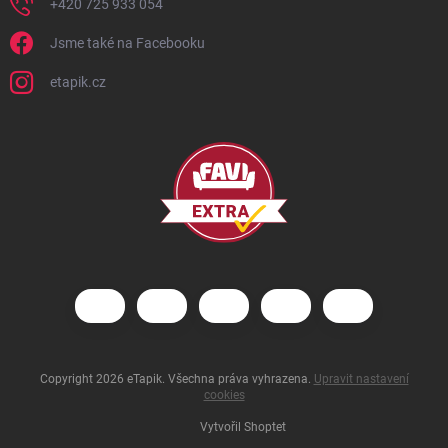
+420 725 933 054
Jsme také na Facebooku
etapik.cz
Copyright 2026
eTapik
. Všechna práva vyhrazena.
Upravit nastavení
cookies
Vytvořil Shoptet