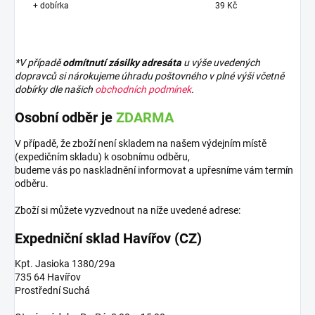
+ dobírka
39 Kč
*V případě
odmítnutí zásilky adresáta
u výše uvedených
dopravců si nárokujeme úhradu poštovného v plné výši včetně
dobírky dle našich
obchodních podmínek
.
Osobní odběr je
ZDARMA
V případě, že zboží není skladem na našem výdejním místě
(expedičním skladu) k osobnímu odběru,
budeme vás po naskladnění informovat a upřesníme vám termín
odběru.
Zboží si můžete vyzvednout na níže uvedené adrese:
Expedniční sklad Havířov (CZ)
Kpt. Jasioka 1380/29a
735 64 Havířov
Prostřední Suchá