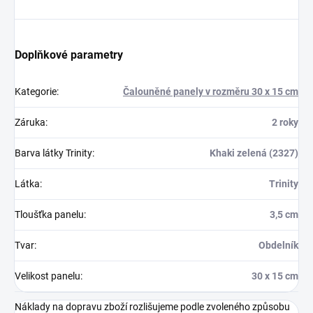
Doplňkové parametry
Kategorie
:
Čalouněné panely v rozměru 30 x 15 cm
Záruka
:
2 roky
Barva látky Trinity
:
Khaki zelená (2327)
Látka
:
Trinity
Tloušťka panelu
:
3,5 cm
Tvar
:
Obdelník
Velikost panelu
:
30 x 15 cm
Náklady na dopravu zboží rozlišujeme podle zvoleného způsobu