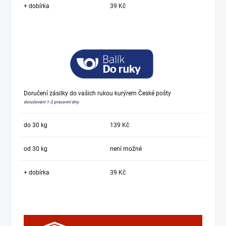
+ dobírka
39 Kč
Doručení zásilky do vašich rukou kurýrem České pošty
doručování 1-2 pracovní dny
do 30 kg
139 Kč
od 30 kg
není možné
+ dobírka
39 Kč