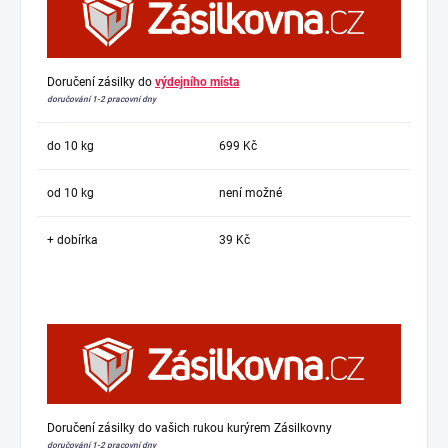
Doručení zásilky do
výdejního místa
doručování 1-2 pracovní dny
do 10 kg
699 Kč
od 10 kg
není možné
+ dobírka
39 Kč
Doručení zásilky do vašich rukou kurýrem Zásilkovny
doručování 1-2 pracovní dny