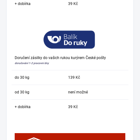
+ dobírka
39 Kč
Doručení zásilky do vašich rukou kurýrem České pošty
doručování 1-2 pracovní dny
do 30 kg
139 Kč
od 30 kg
není možné
+ dobírka
39 Kč