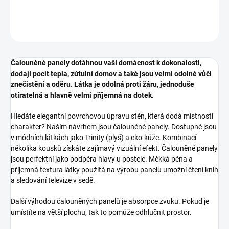
DETAILNÍ INFORMACE
ZEPTAT SE
HLÍDAT
Čalouněné panely dotáhnou vaší domácnost k dokonalosti,
dodají pocit tepla, zútulní domov a také jsou velmi odolné vůči
znečistění a oděru. Látka je odolná proti žáru, jednoduše
otíratelná a hlavně velmi příjemná na dotek.
Hledáte elegantní povrchovou úpravu stěn, která dodá místnosti
charakter? Naším návrhem jsou čalouněné panely. Dostupné jsou
v módních látkách jako Trinity (plyš) a eko-kůže. Kombinací
několika kousků získáte zajímavý vizuální efekt. Čalouněné panely
jsou perfektní jako podpěra hlavy u postele. Měkká pěna a
příjemná textura látky použitá na výrobu panelu umožní čtení knih
a sledování televize v sedě.
Další výhodou čalouněných panelů je absorpce zvuku. Pokud je
umístíte na větší plochu, tak to pomůže odhlučnit prostor.