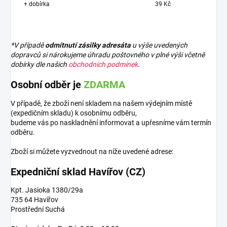
+ dobírka
39 Kč
*V případě
odmítnutí zásilky adresáta
u výše uvedených
dopravců si nárokujeme úhradu poštovného v plné výši včetně
dobírky dle našich
obchodních podmínek
.
Osobní odběr je
ZDARMA
V případě, že zboží není skladem na našem výdejním místě
(expedičním skladu) k osobnímu odběru,
budeme vás po naskladnění informovat a upřesníme vám termín
odběru.
Zboží si můžete vyzvednout na níže uvedené adrese:
Expedniční sklad Havířov (CZ)
Kpt. Jasioka 1380/29a
735 64 Havířov
Prostřední Suchá