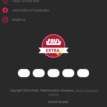
+420 725 933 054
Jsme také na Facebooku
etapik.cz
Copyright 2026
eTapik
. Všechna práva vyhrazena.
Upravit nastavení
cookies
Vytvořil Shoptet