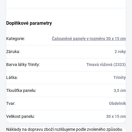
Doplňkové parametry
Kategorie
:
Čalouněné panely v rozměru 30 x 15 cm
Záruka
:
2 roky
Barva látky Trinity
:
Tmavá růžová (2323)
Látka
:
Trinity
Tloušťka panelu
:
3,5 cm
Tvar
:
Obdelník
Velikost panelu
:
30 x 15 cm
Náklady na dopravu zboží rozlišujeme podle zvoleného způsobu