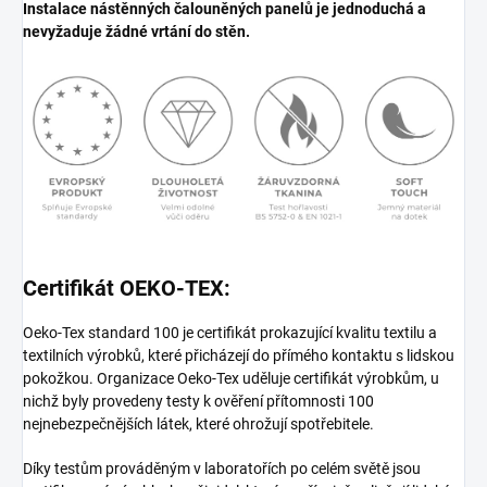
Instalace nástěnných čalouněných panelů je jednoduchá a
nevyžaduje žádné vrtání do stěn.
Certifikát OEKO-TEX:
Oeko-Tex standard 100 je certifikát prokazující kvalitu textilu a
textilních výrobků, které přicházejí do přímého kontaktu s lidskou
pokožkou. Organizace Oeko-Tex uděluje certifikát výrobkům, u
nichž byly provedeny testy k ověření přítomnosti 100
nejnebezpečnějších látek, které ohrožují spotřebitele.
Díky testům prováděným v laboratořích po celém světě jsou