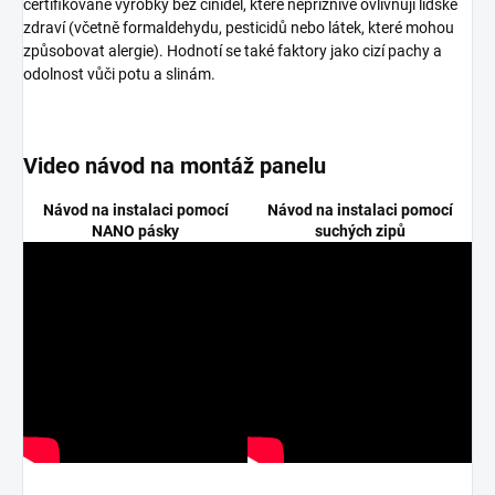
certifikované výrobky bez činidel, které nepříznivě ovlivňují lidské
zdraví (včetně formaldehydu, pesticidů nebo látek, které mohou
způsobovat alergie). Hodnotí se také faktory jako cizí pachy a
odolnost vůči potu a slinám.
Video návod na montáž panelu
Návod na instalaci pomocí
Návod na instalaci pomocí
NANO pásky
suchých zipů