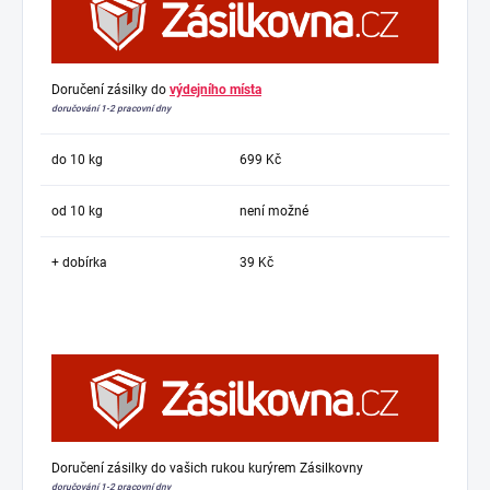
Doručení zásilky do
výdejního místa
doručování 1-2 pracovní dny
do 10 kg
699 Kč
od 10 kg
není možné
+ dobírka
39 Kč
Doručení zásilky do vašich rukou kurýrem Zásilkovny
doručování 1-2 pracovní dny