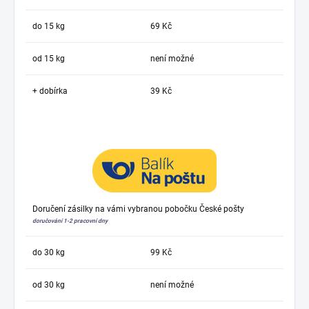
do 15 kg
69 Kč
od 15 kg
není možné
+ dobírka
39 Kč
Doručení zásilky na vámi vybranou pobočku České pošty
doručování 1-2 pracovní dny
do 30 kg
99 Kč
od 30 kg
není možné