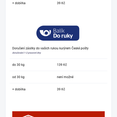
+ dobírka
39 Kč
Doručení zásilky do vašich rukou kurýrem České pošty
doručování 1-2 pracovní dny
do 30 kg
139 Kč
od 30 kg
není možné
+ dobírka
39 Kč