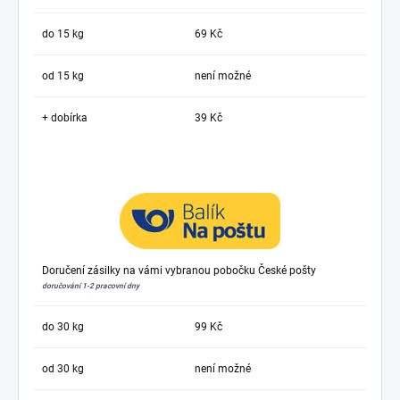
do 15 kg
69 Kč
od 15 kg
není možné
+ dobírka
39 Kč
Doručení zásilky na vámi vybranou pobočku České pošty
doručování 1-2 pracovní dny
do 30 kg
99 Kč
od 30 kg
není možné