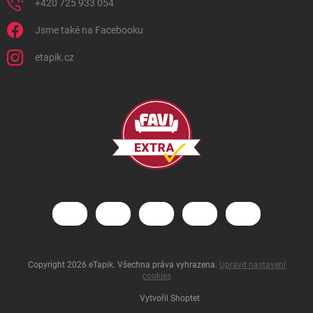
+420 725 933 054
Jsme také na Facebooku
etapik.cz
Copyright 2026
eTapik
. Všechna práva vyhrazena.
Upravit nastavení
cookies
Vytvořil Shoptet