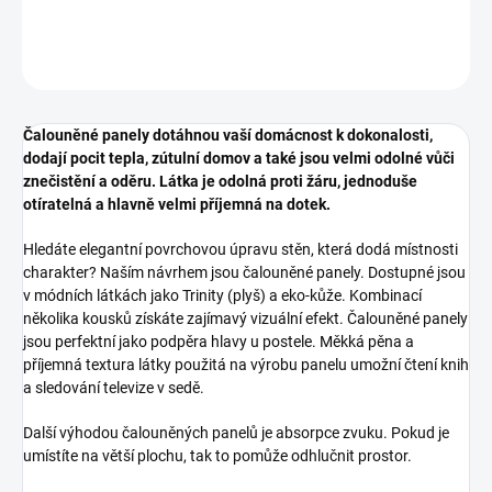
DETAILNÍ INFORMACE
ZEPTAT SE
HLÍDAT
Čalouněné panely dotáhnou vaší domácnost k dokonalosti,
dodají pocit tepla, zútulní domov a také jsou velmi odolné vůči
znečistění a oděru. Látka je odolná proti žáru, jednoduše
otíratelná a hlavně velmi příjemná na dotek.
Hledáte elegantní povrchovou úpravu stěn, která dodá místnosti
charakter? Naším návrhem jsou čalouněné panely. Dostupné jsou
v módních látkách jako Trinity (plyš) a eko-kůže. Kombinací
několika kousků získáte zajímavý vizuální efekt. Čalouněné panely
jsou perfektní jako podpěra hlavy u postele. Měkká pěna a
příjemná textura látky použitá na výrobu panelu umožní čtení knih
a sledování televize v sedě.
Další výhodou čalouněných panelů je absorpce zvuku. Pokud je
umístíte na větší plochu, tak to pomůže odhlučnit prostor.