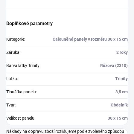
Doplňkové parametry
Kategorie
:
Čalouněné panely v rozměru 30 x 15 cm
Záruka
:
2 roky
Barva látky Trinity
:
Růžová (2310)
Látka
:
Trinity
Tloušťka panelu
:
3,5 cm
Tvar
:
Obdelník
Velikost panelu
:
30 x 15 cm
Náklady na dopravu zboží rozlišujeme podle zvoleného způsobu