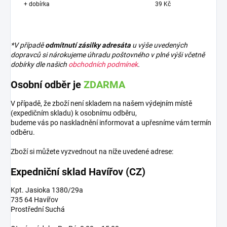
+ dobírka
39 Kč
*V případě
odmítnutí zásilky adresáta
u výše uvedených
dopravců si nárokujeme úhradu poštovného v plné výši včetně
dobírky dle našich
obchodních podmínek
.
Osobní odběr je
ZDARMA
V případě, že zboží není skladem na našem výdejním místě
(expedičním skladu) k osobnímu odběru,
budeme vás po naskladnění informovat a upřesníme vám termín
odběru.
Zboží si můžete vyzvednout na níže uvedené adrese:
Expedniční sklad Havířov (CZ)
Kpt. Jasioka 1380/29a
735 64 Havířov
Prostřední Suchá