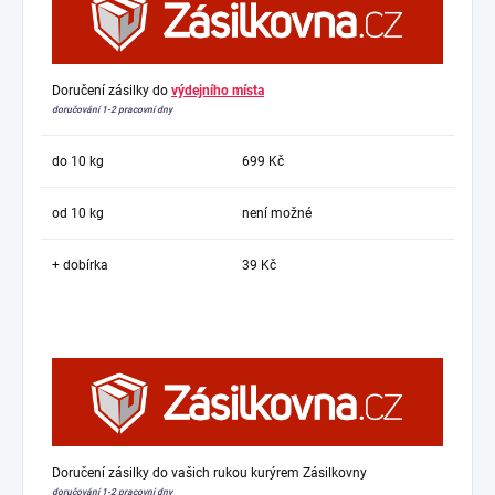
Doručení zásilky do
výdejního místa
doručování 1-2 pracovní dny
do 10 kg
699 Kč
od 10 kg
není možné
+ dobírka
39 Kč
Doručení zásilky do vašich rukou kurýrem Zásilkovny
doručování 1-2 pracovní dny