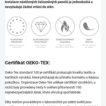
Instalace nástěnných čalouněných panelů je jednoduchá a
nevyžaduje žádné vrtání do stěn.
Certifikát OEKO-TEX:
Oeko-Tex standard 100 je certifikát prokazující kvalitu textilu a
textilních výrobků, které přicházejí do přímého kontaktu s lidskou
pokožkou. Organizace Oeko-Tex uděluje certifikát výrobkům, u
nichž byly provedeny testy k ověření přítomnosti 100
nejnebezpečnějších látek, které ohrožují spotřebitele.
Díky testům prováděným v laboratořích po celém světě jsou