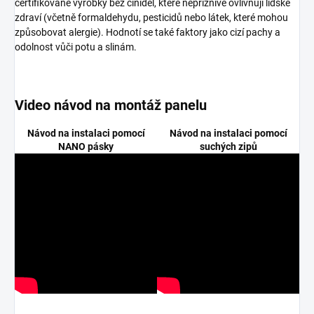
certifikované výrobky bez činidel, které nepříznivě ovlivňují lidské
zdraví (včetně formaldehydu, pesticidů nebo látek, které mohou
způsobovat alergie). Hodnotí se také faktory jako cizí pachy a
odolnost vůči potu a slinám.
Video návod na montáž panelu
Návod na instalaci pomocí
Návod na instalaci pomocí
NANO pásky
suchých zipů