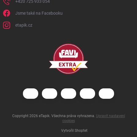
+420 725 933 054
Jsme také na Facebooku
etapik.cz
Copyright 2026
eTapik
. Všechna práva vyhrazena.
Upravit nastavení
cookies
Vytvořil Shoptet