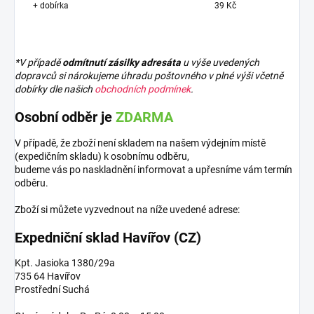
+ dobírka
39 Kč
*V případě
odmítnutí zásilky adresáta
u výše uvedených
dopravců si nárokujeme úhradu poštovného v plné výši včetně
dobírky dle našich
obchodních podmínek
.
Osobní odběr je
ZDARMA
V případě, že zboží není skladem na našem výdejním místě
(expedičním skladu) k osobnímu odběru,
budeme vás po naskladnění informovat a upřesníme vám termín
odběru.
Zboží si můžete vyzvednout na níže uvedené adrese:
Expedniční sklad Havířov (CZ)
Kpt. Jasioka 1380/29a
735 64 Havířov
Prostřední Suchá