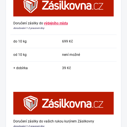
Doručení zásilky do
výdejního místa
doručování 1-2 pracovní dny
do 10 kg
699 Kč
od 10 kg
není možné
+ dobírka
39 Kč
Doručení zásilky do vašich rukou kurýrem Zásilkovny
doručování 1-2 pracovní dny