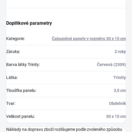
Doplňkové parametry
Kategorie
:
Čalouněné panely v rozměru 30 x 15 cm
Záruka
:
2 roky
Barva látky Trinity
:
Červená (2309)
Látka
:
Trinity
Tloušťka panelu
:
3,5 cm
Tvar
:
Obdelník
Velikost panelu
:
30 x 15 cm
Náklady na dopravu zboží rozlišujeme podle zvoleného způsobu