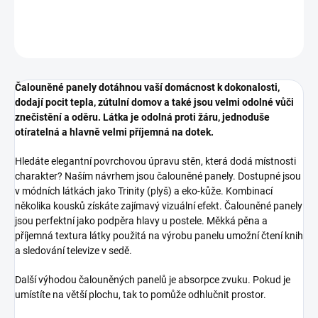
DETAILNÍ INFORMACE
ZEPTAT SE
HLÍDAT
Čalouněné panely dotáhnou vaší domácnost k dokonalosti,
dodají pocit tepla, zútulní domov a také jsou velmi odolné vůči
znečistění a oděru. Látka je odolná proti žáru, jednoduše
otíratelná a hlavně velmi příjemná na dotek.
Hledáte elegantní povrchovou úpravu stěn, která dodá místnosti
charakter? Naším návrhem jsou čalouněné panely. Dostupné jsou
v módních látkách jako Trinity (plyš) a eko-kůže. Kombinací
několika kousků získáte zajímavý vizuální efekt. Čalouněné panely
jsou perfektní jako podpěra hlavy u postele. Měkká pěna a
příjemná textura látky použitá na výrobu panelu umožní čtení knih
a sledování televize v sedě.
Další výhodou čalouněných panelů je absorpce zvuku. Pokud je
umístíte na větší plochu, tak to pomůže odhlučnit prostor.