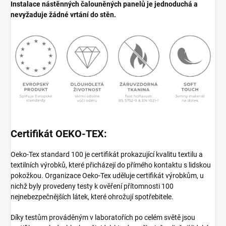
Instalace nástěnných čalouněných panelů je jednoduchá a
nevyžaduje žádné vrtání do stěn.
Certifikát OEKO-TEX:
Oeko-Tex standard 100 je certifikát prokazující kvalitu textilu a
textilních výrobků, které přicházejí do přímého kontaktu s lidskou
pokožkou. Organizace Oeko-Tex uděluje certifikát výrobkům, u
nichž byly provedeny testy k ověření přítomnosti 100
nejnebezpečnějších látek, které ohrožují spotřebitele.
Díky testům prováděným v laboratořích po celém světě jsou