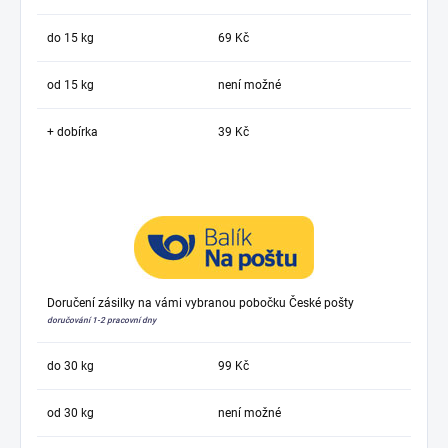
do 15 kg
69 Kč
od 15 kg
není možné
+ dobírka
39 Kč
Doručení zásilky na vámi vybranou pobočku České pošty
doručování 1-2 pracovní dny
do 30 kg
99 Kč
od 30 kg
není možné