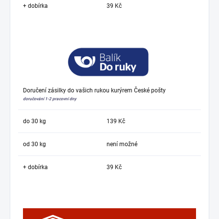
+ dobírka
39 Kč
Doručení zásilky do vašich rukou kurýrem České pošty
doručování 1-2 pracovní dny
do 30 kg
139 Kč
od 30 kg
není možné
+ dobírka
39 Kč