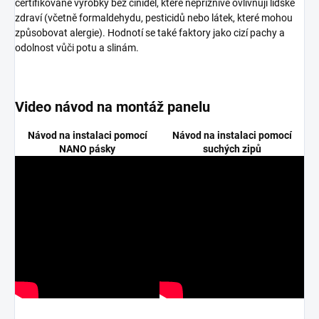
certifikované výrobky bez činidel, které nepříznivě ovlivňují lidské
zdraví (včetně formaldehydu, pesticidů nebo látek, které mohou
způsobovat alergie). Hodnotí se také faktory jako cizí pachy a
odolnost vůči potu a slinám.
Video návod na montáž panelu
Návod na instalaci pomocí
Návod na instalaci pomocí
NANO pásky
suchých zipů