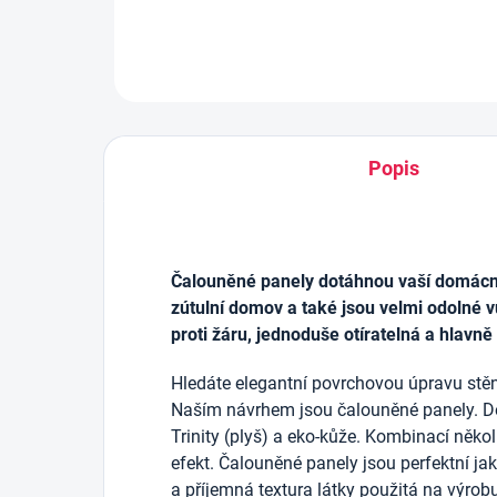
Popis
Čalouněné panely dotáhnou vaší domácnos
zútulní domov a také jsou velmi odolné v
proti žáru, jednoduše otíratelná a hlavně
Hledáte elegantní povrchovou úpravu stěn
Naším návrhem jsou čalouněné panely. D
Trinity (plyš) a eko-kůže. Kombinací něko
efekt. Čalouněné panely jsou perfektní j
a příjemná textura látky použitá na výrob