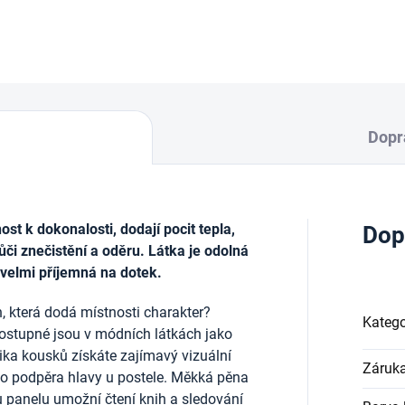
DETAILNÍ INFORMACE
Dopr
t k dokonalosti, dodají pocit tepla,
Dop
ůči znečistění a oděru. Látka je odolná
 velmi příjemná na dotek.
, která dodá místnosti charakter?
Katego
ostupné jsou v módních látkách jako
lika kousků získáte zajímavý vizuální
Záruk
ako podpěra hlavy u postele. Měkká pěna
u panelu umožní čtení knih a sledování