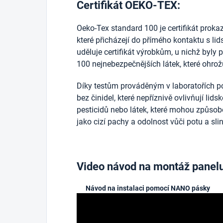
Certifikát OEKO-TEX:
Oeko-Tex standard 100 je certifikát prokazuj
které přicházejí do přímého kontaktu s l
uděluje certifikát výrobkům, u nichž byly 
100 nejnebezpečnějších látek, které ohrožu
Díky testům prováděným v laboratořích po
bez činidel, které nepříznivě ovlivňují lid
pesticidů nebo látek, které mohou způsobo
jako cizí pachy a odolnost vůči potu a sli
Video návod na montáž panel
Návod na instalaci pomocí NANO pásky