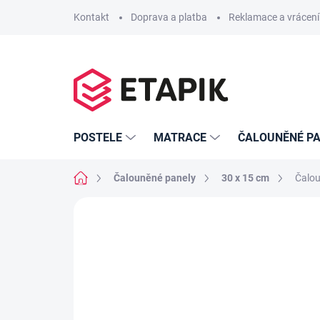
Přejít
Kontakt
Doprava a platba
Reklamace a vrácení
na
obsah
POSTELE
MATRACE
ČALOUNĚNÉ PA
Domů
Čalouněné panely
30 x 15 cm
Čalou
Neohodnoceno
Podrobnosti hodno