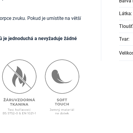
Barva l
Látka
:
rpce zvuku. Pokud je umístíte na větší
Tloušť
ů je jednoduchá a nevyžaduje žádné
Tvar
:
Veliko