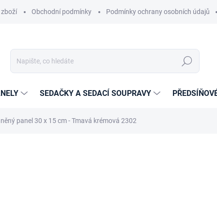
 zboží
Obchodní podmínky
Podmínky ochrany osobních údajů
Hledat
NELY
SEDAČKY A SEDACÍ SOUPRAVY
PŘEDSÍŇOV
něný panel 30 x 15 cm - Tmavá krémová 2302
cení
ZNAČKA:
ETAPIK
375 Kč
224 Kč
185,12 Kč bez DPH
Měrná
14-21 DNÍ
cena: