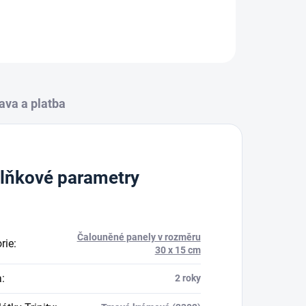
ZEPTAT SE
HLÍDAT
ava a platba
lňkové parametry
Čalouněné panely v rozměru
rie
:
30 x 15 cm
a
:
2 roky