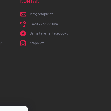
KONTAKT
info
@
etapik.cz
+420 725 933 054
Jsme také na Facebooku
etapik.cz
jů