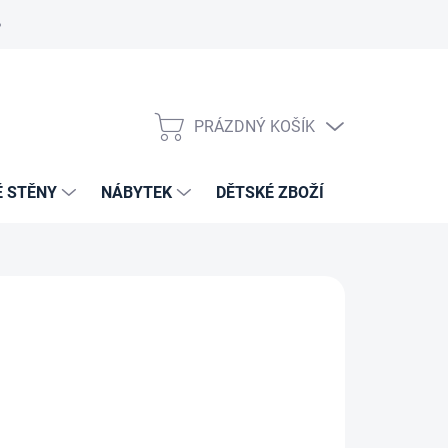
PRÁZDNÝ KOŠÍK
NÁKUPNÍ
KOŠÍK
É STĚNY
NÁBYTEK
DĚTSKÉ ZBOŽÍ
VZORNÍKY 