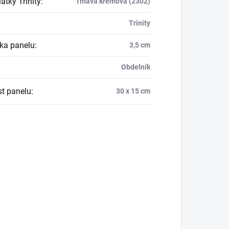
átky Trinity
:
Tmavá krémová (2302)
Trinity
ka panelu
:
3,5 cm
Obdelník
st panelu
:
30 x 15 cm