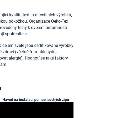
ící kvalitu textilu a textilních výrobků,
idskou pokožkou. Organizace Oeko-Tex
provedeny testy k ověření přítomnosti
jí spotřebitele.
 celém světě jsou certifikované výrobky
ské zdraví (včetně formaldehydu,
vat alergie). Hodnotí se také faktory
nám.
u
Návod na instalaci pomocí suchých zipů