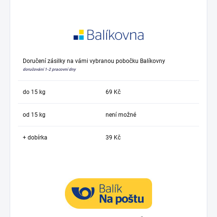
Doručení zásilky na vámi vybranou pobočku Balíkovny
doručování 1-2 pracovní dny
do 15 kg
69 Kč
od 15 kg
není možné
+ dobírka
39 Kč