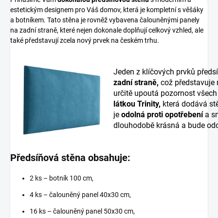
estetickým designem pro Váš domov, která je kompletní s věšáky
a botníkem. Tato stěna je rovněž vybavena čalouněnými panely
na zadní straně, které nejen dokonale doplňují celkový vzhled, ale
také představují zcela nový prvek na českém trhu.
Jeden z klíčových prvků předs
zadní straně,
což představuje
určitě upoutá pozornost všech
látkou Trinity,
která dodává stě
je
odolná proti opotřebení
a sn
dlouhodobě krásná a bude odo
Předsíňová stěna obsahuje:
2 ks – botník 100 cm,
4 ks – čalouněný panel 40x30 cm,
16 ks – čalouněný panel 50x30 cm,