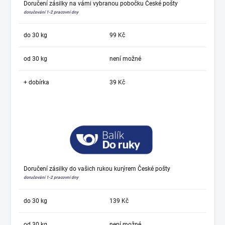
Doručení zásilky na vámi vybranou pobočku České pošty
doručování 1-2 pracovní dny
do 30 kg
99 Kč
od 30 kg
není možné
+ dobírka
39 Kč
Doručení zásilky do vašich rukou kurýrem České pošty
doručování 1-2 pracovní dny
do 30 kg
139 Kč
od 30 kg
není možné