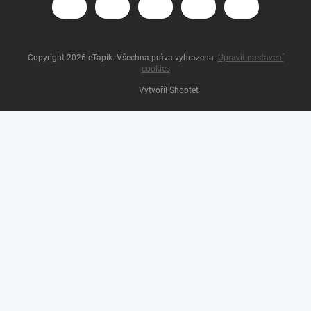
Copyright 2026
eTapik
. Všechna práva vyhrazena.
Upravit nastavení
cookies
Vytvořil Shoptet