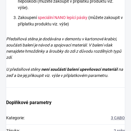
nepoškodí (můžete zakoupit v příplatku produktu viz.
výše).
Zakoupení
speciální NANO lepící pásky
(můžete zakoupit v
příplatku produktu viz. výše)
Předsíňová stěna je dodávána v demontu v kartonové krabici,
součásti balení je návod a spojovací materiál. V balení však
nenajdete
hmoždinky a šroubky do zdi z důvodu rozdílných typů
zdí.
U předsíňové stěny
není součásti balení upevňovací materiál
na
zeď a lze jej přikoupit viz. výše v příplatkovém parametru.
Doplňkové parametry
Kategorie
:
3 CABO
Záruka
:
2 roky