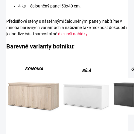
4 ks – čalouněný panel 50x40 cm.
Předsíňové stěny s nástěnnými čalouněnými panely nabízíme v
mnoha barevných variantách a nabízíme také možnost dokoupit i
jednotlivé části samostatně
dle naší nabídky.
Barevné varianty botníku:
SONOMA
G
BÍLÁ