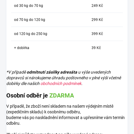
od 30 kg do 70 kg
249 Kč
od 70 kg do 120 kg
299 Kč
od 120 kg do 250 kg
399 Kč
+ dobírka
39 Kč
*V případě
odmítnutí zásilky adresáta
u výše uvedených
dopravců si nárokujeme úhradu poštovného v plné výši včetně
dobírky dle našich
obchodních podmínek
.
Osobní odběr je
ZDARMA
V případě, že zboží není skladem na našem výdejním místě
(expedičním skladu) k osobnímu odběru,
budeme vás po naskladnění informovat a upřesníme vám termín
odběru.