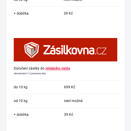
+ dobírka
39 Kč
Doručení zásilky do
výdejního místa
doručování 1-2 pracovní dny
do 10 kg
699 Kč
od 10 kg
není možné
+ dobírka
39 Kč