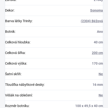
Dekor
:
Sonoma
Barva látky Trinity
:
(2304) Béžová
Botník
:
Ano
Celková hloubka
:
40 cm
Celková šířka
:
200 cm
Celková výška
:
170 cm
Šatní skříň
:
Ne
Tloušťka nábytkové desky
:
16 mm
Věšák na oblečení
:
Ne
Rozměr botníku
:
100 x 49,5 x 40 cm