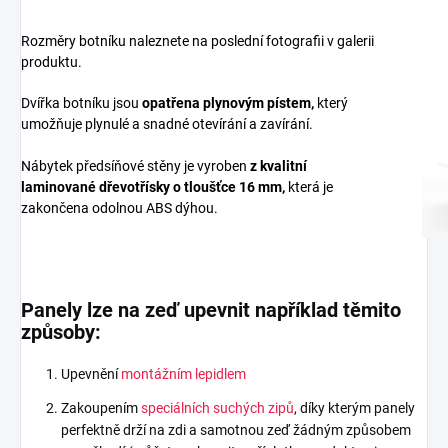
Rozměry botníku naleznete na poslední fotografii v galerii
produktu.
Dvířka botníku jsou
opatřena plynovým pístem,
který
umožňuje plynulé a snadné otevírání a zavírání.
Nábytek předsíňové stěny je vyroben
z
kvalitní
laminované dřevotřísky
o tloušťce 16 mm
,
která je
zakončena odolnou ABS dýhou.
Panely lze na zeď upevnit například těmito
způsoby:
Upevnění
montážním lepidlem
Zakoupením
speciálních suchých zipů
, díky kterým panely
perfektně drží na zdi a samotnou zeď žádným způsobem