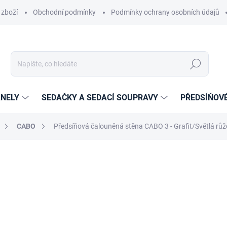
 zboží
Obchodní podmínky
Podmínky ochrany osobních údajů
Hledat
NELY
SEDAČKY A SEDACÍ SOUPRAVY
PŘEDSÍŇOV
CABO
Předsíňová čalouněná stěna CABO 3 - Grafit/Světlá rů
cení
ZNAČKA:
ETAPIK
12 769 Kč
10 552,89 Kč
bez DPH
Měrná
14-21 DNÍ
cena: