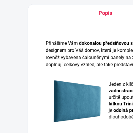
Popis
Přinášíme Vám
dokonalou předsíňovou s
designem pro Váš domov, která je komplet
rovněž vybavena čalouněnými panely na z
doplňují celkový vzhled, ale také představ
Jeden z klí
zadní stran
určitě upou
látkou Trini
je
odolná pr
dlouhodobě