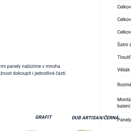
Celkov
Celkov
Celkov
Šatní 
Tloušť
ými panely nabízíme v mnoha
Věšák 
nost dokoupit i jednotlivé části
Rozmě
Montáž
balení
:
GRAFIT
DUB ARTISAN/ČERNÁ
Panely