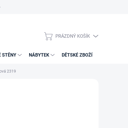
PRÁZDNÝ KOŠÍK
NÁKUPNÍ
KOŠÍK
É STĚNY
NÁBYTEK
DĚTSKÉ ZBOŽÍ
VZORNÍKY 
žová 2319