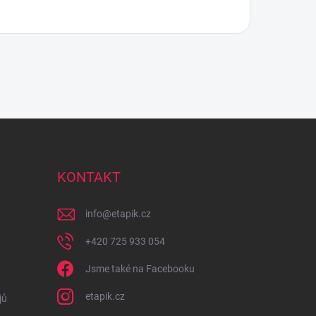
KONTAKT
info
@
etapik.cz
+420 725 933 054
Jsme také na Facebooku
etapik.cz
jů