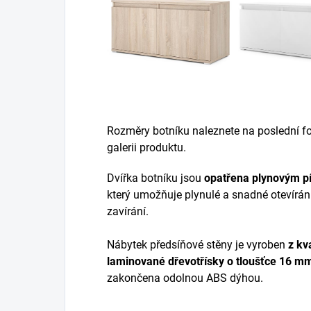
Rozměry botníku naleznete na poslední fot
galerii produktu.
Dvířka botníku jsou
opatřena plynovým p
který umožňuje plynulé a snadné otevírán
zavírání.
Nábytek předsíňové stěny je vyroben
z
kva
laminované dřevotřísky
o tloušťce 16 m
zakončena odolnou ABS dýhou.