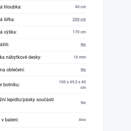
á hloubka
:
40 cm
á šířka
:
200 cm
á výška
:
170 cm
skříň
:
Ne
ka nábytkové desky
:
16 mm
na oblečení
:
Ne
100 x 49,5 x 40
r botníku
:
cm
ní lepidlo/pásky součásti
Ne
 v balení
:
Ano