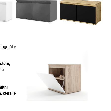
ografii v
ístem,
í a
litní
m
,
která je