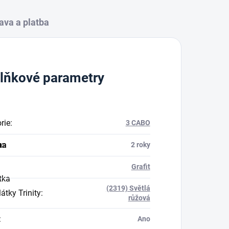
ava a platba
lňkové parametry
rie
:
3 CABO
na
a
:
2 roky
Grafit
tka
(2319) Světlá
átky Trinity
:
růžová
:
Ano