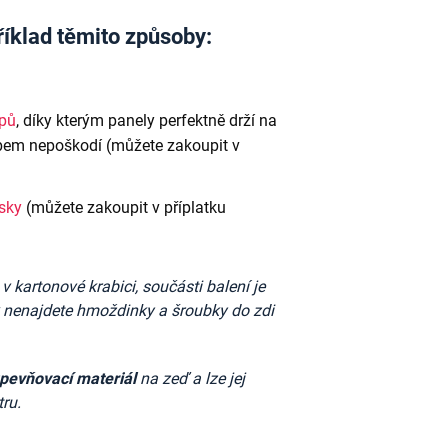
říklad těmito způsoby:
ipů
, díky kterým panely perfektně drží na
em nepoškodí (můžete zakoupit v
ásky
(můžete zakoupit v příplatku
kartonové krabici, součásti balení je
k nenajdete
hmoždinky a šroubky do zdi
upevňovací materiál
na zeď a lze jej
tru.