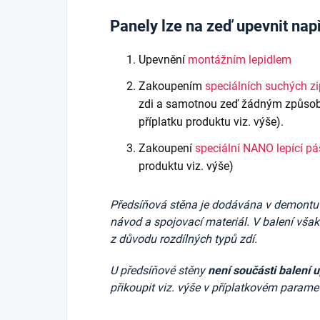
Panely lze na zeď upevnit nap
Upevnění
montážním lepidlem
Zakoupením
speciálních suchých z
zdi a samotnou zeď žádným způsob
příplatku produktu viz. výše).
Zakoupení
speciální NANO lepící p
produktu viz. výše)
Předsíňová stěna je dodávána v demontu v 
návod a spojovací materiál. V balení vša
z důvodu rozdílných typů zdí.
U předsíňové stěny
není součásti balení 
přikoupit viz. výše v příplatkovém parame