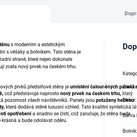
Dopr
těnu
s moderním a estetickým
Dop
ní s věšáky a botníkem. Tato stěna je
adní straně, které nejen dokonale
ují zcela nový prvek na českém trhu.
Katego
čových prvků předsíňové stěny je
umístění čalouněných panelů 
Záruk
ě,
což představuje naprosto
nový prvek na českém trhu,
který
Dekor
:
tá pozornost všech návštěvníků. Panely jsou
potaženy hebkou
ty,
která dodává stěně luxusní vzhled. Tato kvalitní syntetická lá
oti opotřebení
a snadno se čistí, což zaručuje, že stěna bude
Barva l
 krásná a bude odolávat oděru.
Botník