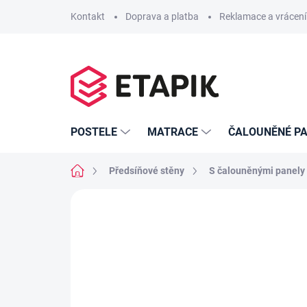
Přejít
Kontakt
Doprava a platba
Reklamace a vrácení
na
obsah
POSTELE
MATRACE
ČALOUNĚNÉ PA
Domů
Předsíňové stěny
S čalouněnými panely
Neohodnoceno
Podrobnosti hodno