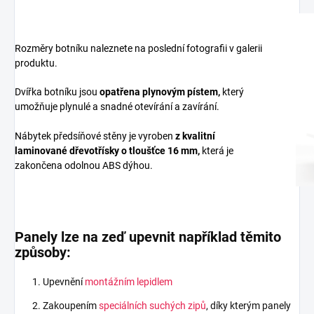
Rozměry botníku naleznete na poslední fotografii v galerii
produktu.
Dvířka botníku jsou
opatřena plynovým pístem,
který
umožňuje plynulé a snadné otevírání a zavírání.
Nábytek předsíňové stěny je vyroben
z
kvalitní
laminované dřevotřísky
o tloušťce 16 mm
,
která je
zakončena odolnou ABS dýhou.
Panely lze na zeď upevnit například těmito
způsoby:
Upevnění
montážním lepidlem
Zakoupením
speciálních suchých zipů
, díky kterým panely