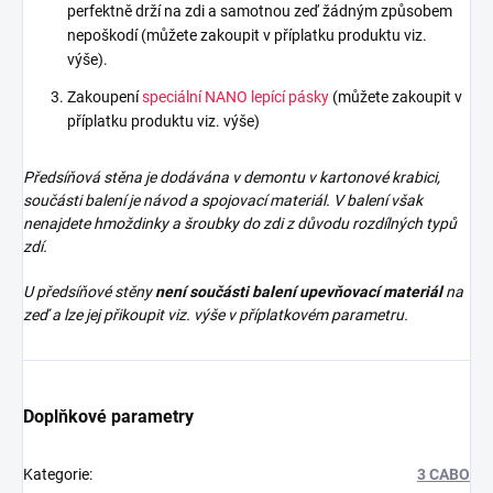
perfektně drží na zdi a samotnou zeď žádným způsobem
nepoškodí (můžete zakoupit v příplatku produktu viz.
výše).
Zakoupení
speciální NANO lepící pásky
(můžete zakoupit v
příplatku produktu viz. výše)
Předsíňová stěna je dodávána v demontu v kartonové krabici,
součásti balení je návod a spojovací materiál. V balení však
nenajdete
hmoždinky a šroubky do zdi z důvodu rozdílných typů
zdí.
U předsíňové stěny
není součásti balení upevňovací materiál
na
zeď a lze jej přikoupit viz. výše v příplatkovém parametru.
Doplňkové parametry
Kategorie
:
3 CABO