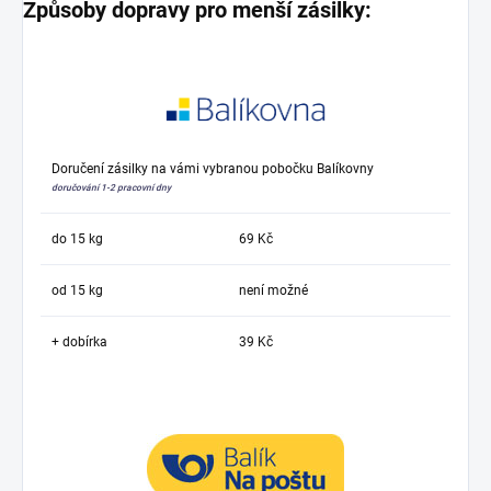
Způsoby dopravy pro menší zásilky:
Doručení zásilky na vámi vybranou pobočku Balíkovny
doručování 1-2 pracovní dny
do 15 kg
69 Kč
od 15 kg
není možné
+ dobírka
39 Kč