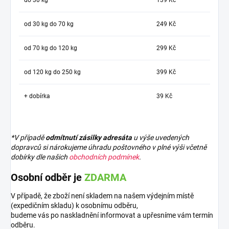
od 30 kg do 70 kg
249 Kč
od 70 kg do 120 kg
299 Kč
od 120 kg do 250 kg
399 Kč
+ dobírka
39 Kč
*V případě
odmítnutí zásilky adresáta
u výše uvedených
dopravců si nárokujeme úhradu poštovného v plné výši včetně
dobírky dle našich
obchodních podmínek
.
Osobní odběr je
ZDARMA
V případě, že zboží není skladem na našem výdejním místě
(expedičním skladu) k osobnímu odběru,
budeme vás po naskladnění informovat a upřesníme vám termín
odběru.