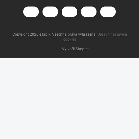
Copyright 2026
eTapik
. Všechna práva vyhrazena.
Upravit nastavení
cookies
Vytvořil Shoptet