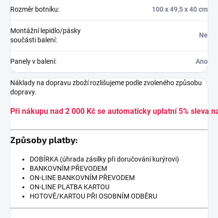
Rozměr botníku
:
100 x 49,5 x 40 cm
Montážní lepidlo/pásky
Ne
součásti balení
:
Panely v balení
:
Ano
Náklady na dopravu zboží rozlišujeme podle zvoleného způsobu
dopravy.
Při nákupu nad 2 000 Kč se automaticky uplatní 5% sleva n
Způsoby platby:
DOBÍRKA (úhrada zásilky při doručování kurýrovi)
BANKOVNÍM PŘEVODEM
ON-LINE BANKOVNÍM PŘEVODEM
ON-LINE PLATBA KARTOU
HOTOVĚ/KARTOU PŘI OSOBNÍM ODBĚRU