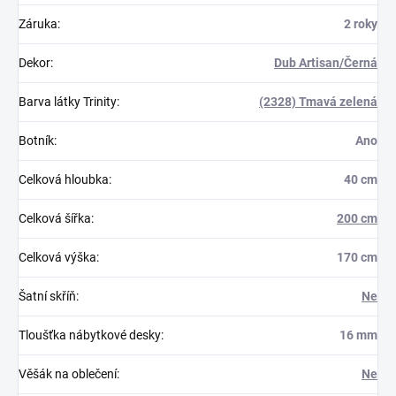
Záruka
:
2 roky
Dekor
:
Dub Artisan/Černá
Barva látky Trinity
:
(2328) Tmavá zelená
Botník
:
Ano
Celková hloubka
:
40 cm
Celková šířka
:
200 cm
Celková výška
:
170 cm
Šatní skříň
:
Ne
Tloušťka nábytkové desky
:
16 mm
Věšák na oblečení
:
Ne