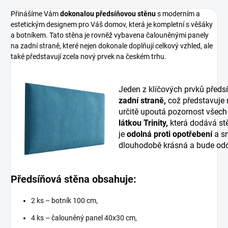
Přinášíme Vám
dokonalou předsíňovou stěnu
s moderním a
estetickým designem pro Váš domov, která je kompletní s věšáky
a botníkem. Tato stěna je rovněž vybavena čalouněnými panely
na zadní straně, které nejen dokonale doplňují celkový vzhled, ale
také představují zcela nový prvek na českém trhu.
Jeden z klíčových prvků předs
zadní straně,
což představuje
určitě upoutá pozornost všech
látkou Trinity,
která dodává stě
je
odolná proti opotřebení
a sn
dlouhodobě krásná a bude odo
Předsíňová stěna obsahuje:
2 ks – botník 100 cm,
4 ks – čalouněný panel 40x30 cm,