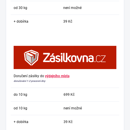
od 30 kg
není možné
+ dobírka
39 Kč
Doručení zásilky do
výdejního místa
doručování 1-2 pracovní dny
do 10 kg
699 Kč
od 10 kg
není možné
+ dobírka
39 Kč