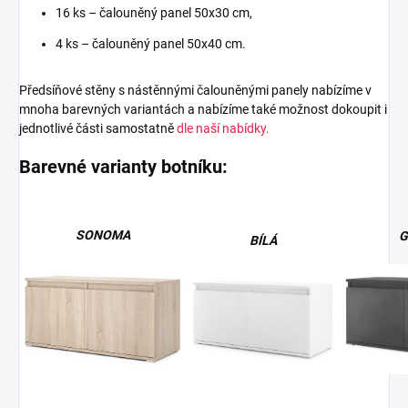
16 ks – čalouněný panel 50x30 cm,
4 ks – čalouněný panel 50x40 cm.
Předsíňové stěny s nástěnnými čalouněnými panely nabízíme v
mnoha barevných variantách a nabízíme také možnost dokoupit i
jednotlivé části samostatně
dle naší nabídky.
Barevné varianty botníku:
SONOMA
G
BÍLÁ