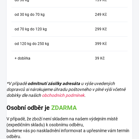
od 30 kg do 70 kg
249 Kč
od 70 kg do 120 kg
299 Kč
od 120 kg do 250 kg
399 Kč
+ dobírka
39 Kč
*V případě
odmítnutí zásilky adresáta
u výše uvedených
dopravců si nárokujeme úhradu poštovného v plné výši včetně
dobírky dle našich
obchodních podmínek
.
Osobní odběr je
ZDARMA
V případě, že zboží není skladem na našem výdejním místě
(expedičním skladu) k osobnímu odběru,
budeme vás po naskladnění informovat a upřesníme vám termín
odběru.