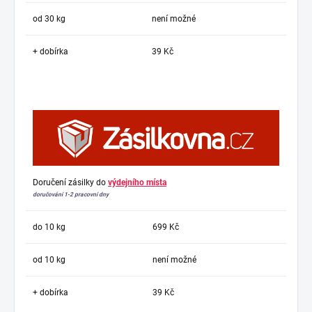
od 30 kg
není možné
+ dobírka
39 Kč
Doručení zásilky do
výdejního místa
doručování 1-2 pracovní dny
do 10 kg
699 Kč
od 10 kg
není možné
+ dobírka
39 Kč