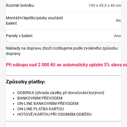
Rozměr botníku
:
100 x 49,5 x 40 cm
Montážní lepidlo/pásky součásti
Ne
balení
:
Panely v balení
:
Ano
Náklady na dopravu zboží rozlišujeme podle zvoleného způsobu
dopravy.
Při nákupu nad 2 000 Kč se automaticky uplatní 5% sleva n
Způsoby platby:
DOBÍRKA (úhrada zásilky při doručování kurýrovi)
BANKOVNÍM PŘEVODEM
ON-LINE BANKOVNÍM PŘEVODEM
ON-LINE PLATBA KARTOU
HOTOVĚ/KARTOU PŘI OSOBNÍM ODBĚRU