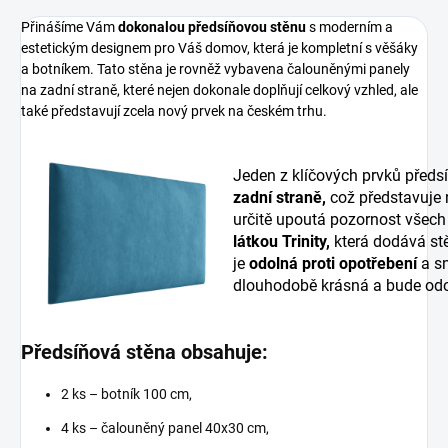
Přinášíme Vám
dokonalou předsíňovou stěnu
s moderním a
estetickým designem pro Váš domov, která je kompletní s věšáky
a botníkem. Tato stěna je rovněž vybavena čalouněnými panely
na zadní straně, které nejen dokonale doplňují celkový vzhled, ale
také představují zcela nový prvek na českém trhu.
Jeden z klíčových prvků předs
zadní straně,
což představuje
určitě upoutá pozornost všech
látkou Trinity,
která dodává stě
je
odolná proti opotřebení
a sn
dlouhodobě krásná a bude odo
Předsíňová stěna obsahuje:
2 ks – botník 100 cm,
4 ks – čalouněný panel 40x30 cm,