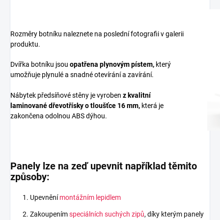
Rozměry botníku naleznete na poslední fotografii v galerii
produktu.
Dvířka botníku jsou
opatřena plynovým pístem,
který
umožňuje plynulé a snadné otevírání a zavírání.
Nábytek předsíňové stěny je vyroben
z
kvalitní
laminované dřevotřísky
o tloušťce 16 mm
,
která je
zakončena odolnou ABS dýhou.
Panely lze na zeď upevnit například těmito
způsoby:
Upevnění
montážním lepidlem
Zakoupením
speciálních suchých zipů
, díky kterým panely