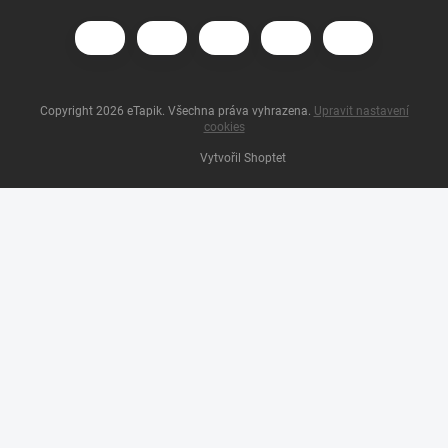
Copyright 2026
eTapik
. Všechna práva vyhrazena.
Upravit nastavení
cookies
Vytvořil Shoptet