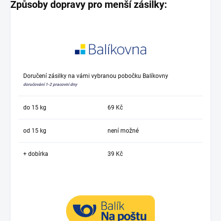
Způsoby dopravy pro menší zásilky:
Doručení zásilky na vámi vybranou pobočku Balíkovny
doručování 1-2 pracovní dny
do 15 kg
69 Kč
od 15 kg
není možné
+ dobírka
39 Kč