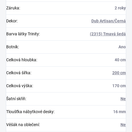
Záruka
:
2 roky
Dekor
:
Dub Artisan/Černá
Barva látky Trinity
:
(2315) Tmavá šedá
Botník
:
Ano
Celková hloubka
:
40 cm
Celková šířka
:
200 cm
Celková výška
:
170 cm
Šatní skříň
:
Ne
Tloušťka nábytkové desky
:
16 mm
Věšák na oblečení
:
Ne