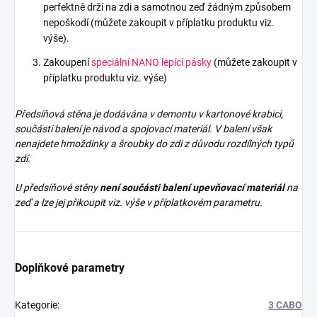
perfektně drží na zdi a samotnou zeď žádným způsobem
nepoškodí (můžete zakoupit v příplatku produktu viz.
výše).
Zakoupení
speciální NANO lepící pásky
(můžete zakoupit v
příplatku produktu viz. výše)
Předsíňová stěna je dodávána v demontu v kartonové krabici,
součásti balení je návod a spojovací materiál. V balení však
nenajdete
hmoždinky a šroubky do zdi z důvodu rozdílných typů
zdí.
U předsíňové stěny
není součásti balení upevňovací materiál
na
zeď a lze jej přikoupit viz. výše v příplatkovém parametru.
Doplňkové parametry
Kategorie
:
3 CABO