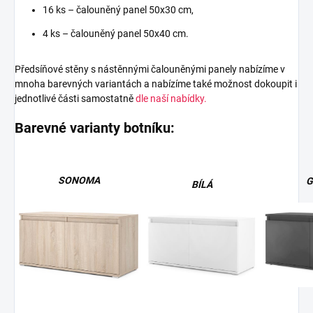
16 ks – čalouněný panel 50x30 cm,
4 ks – čalouněný panel 50x40 cm.
Předsíňové stěny s nástěnnými čalouněnými panely nabízíme v
mnoha barevných variantách a nabízíme také možnost dokoupit i
jednotlivé části samostatně
dle naší nabídky.
Barevné varianty botníku:
SONOMA
G
BÍLÁ