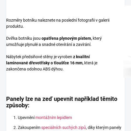
Rozměry botníku naleznete na poslední fotografii v galerii
produktu.
Dvířka botníku jsou
opatřena plynovým pístem,
který
umožňuje plynulé a snadné otevírání a zavírání.
Nábytek předsíňové stěny je vyroben
z
kvalitní
laminované dřevotřísky
o tloušťce 16 mm
,
která je
zakončena odolnou ABS dýhou.
Panely lze na zeď upevnit například těmito
způsoby:
Upevnění
montážním lepidlem
Zakoupením
speciálních suchých zipů
, díky kterým panely