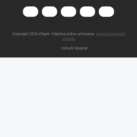
Copyright 2026
eTapik
. Všechna práva vyhrazena.
Upravit nastavení
cookies
Vytvořil Shoptet