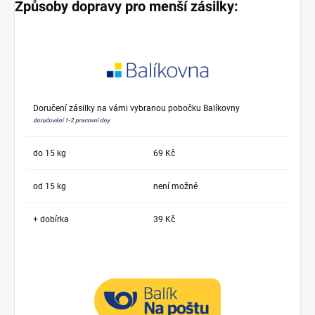
Způsoby dopravy pro menší zásilky:
Doručení zásilky na vámi vybranou pobočku Balíkovny
doručování 1-2 pracovní dny
do 15 kg
69 Kč
od 15 kg
není možné
+ dobírka
39 Kč