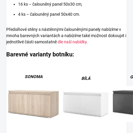
16 ks – čalouněný panel 50x30 cm,
4 ks – čalouněný panel 50x40 cm.
Předsíňové stěny s nástěnnými čalouněnými panely nabízíme v
mnoha barevných variantách a nabízíme také možnost dokoupit i
jednotlivé části samostatně
dle naší nabídky.
Barevné varianty botníku:
SONOMA
G
BÍLÁ