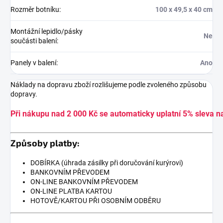
Rozměr botníku
:
100 x 49,5 x 40 cm
Montážní lepidlo/pásky
Ne
součásti balení
:
Panely v balení
:
Ano
Náklady na dopravu zboží rozlišujeme podle zvoleného způsobu
dopravy.
Při nákupu nad 2 000 Kč se automaticky uplatní 5% sleva n
Způsoby platby:
DOBÍRKA (úhrada zásilky při doručování kurýrovi)
BANKOVNÍM PŘEVODEM
ON-LINE BANKOVNÍM PŘEVODEM
ON-LINE PLATBA KARTOU
HOTOVĚ/KARTOU PŘI OSOBNÍM ODBĚRU