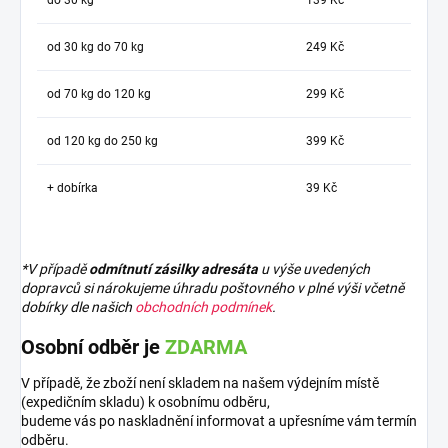
od 30 kg do 70 kg
249 Kč
od 70 kg do 120 kg
299 Kč
od 120 kg do 250 kg
399 Kč
+ dobírka
39 Kč
*V případě
odmítnutí zásilky adresáta
u výše uvedených
dopravců si nárokujeme úhradu poštovného v plné výši včetně
dobírky dle našich
obchodních podmínek
.
Osobní odběr je
ZDARMA
V případě, že zboží není skladem na našem výdejním místě
(expedičním skladu) k osobnímu odběru,
budeme vás po naskladnění informovat a upřesníme vám termín
odběru.