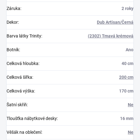
Záruka
:
2 roky
Dekor
:
Dub Artisan/Černá
Barva látky Trinity
:
(2302) Tmavá krémová
Botník
:
Ano
Celková hloubka
:
40 cm
Celková šířka
:
200 cm
Celková výška
:
170 cm
Šatní skříň
:
Ne
Tloušťka nábytkové desky
:
16 mm
Věšák na oblečení
:
Ne