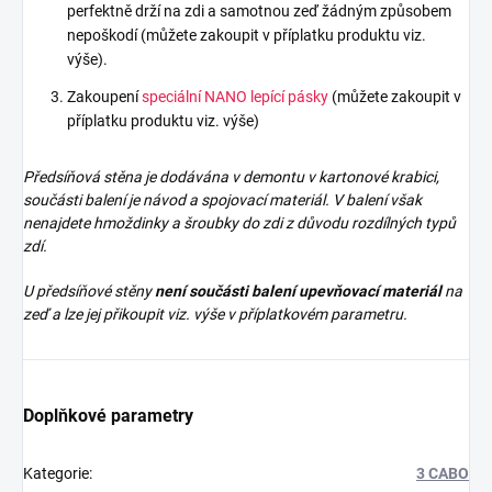
perfektně drží na zdi a samotnou zeď žádným způsobem
nepoškodí (můžete zakoupit v příplatku produktu viz.
výše).
Zakoupení
speciální NANO lepící pásky
(můžete zakoupit v
příplatku produktu viz. výše)
Předsíňová stěna je dodávána v demontu v kartonové krabici,
součásti balení je návod a spojovací materiál. V balení však
nenajdete
hmoždinky a šroubky do zdi z důvodu rozdílných typů
zdí.
U předsíňové stěny
není součásti balení upevňovací materiál
na
zeď a lze jej přikoupit viz. výše v příplatkovém parametru.
Doplňkové parametry
Kategorie
:
3 CABO