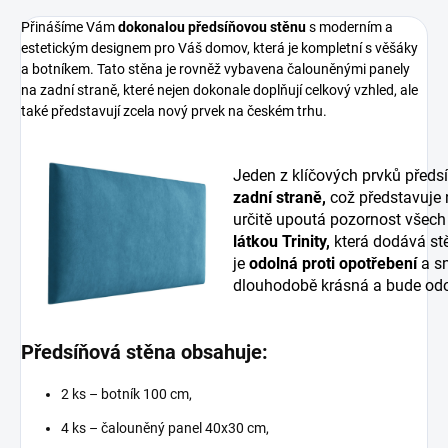
Přinášíme Vám
dokonalou předsíňovou stěnu
s moderním a
estetickým designem pro Váš domov, která je kompletní s věšáky
a botníkem. Tato stěna je rovněž vybavena čalouněnými panely
na zadní straně, které nejen dokonale doplňují celkový vzhled, ale
také představují zcela nový prvek na českém trhu.
Jeden z klíčových prvků předs
zadní straně,
což představuje
určitě upoutá pozornost všech
látkou Trinity,
která dodává stě
je
odolná proti opotřebení
a sn
dlouhodobě krásná a bude odo
Předsíňová stěna obsahuje:
2 ks – botník 100 cm,
4 ks – čalouněný panel 40x30 cm,