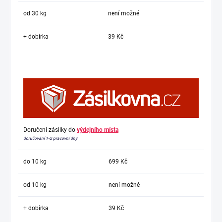
od 30 kg
není možné
+ dobírka
39 Kč
Doručení zásilky do
výdejního místa
doručování 1-2 pracovní dny
do 10 kg
699 Kč
od 10 kg
není možné
+ dobírka
39 Kč