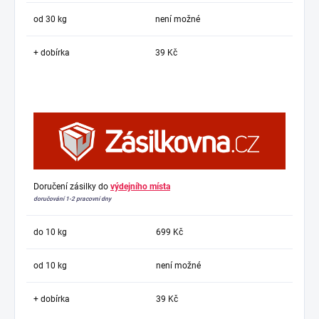
od 30 kg
není možné
+ dobírka
39 Kč
Doručení zásilky do
výdejního místa
doručování 1-2 pracovní dny
do 10 kg
699 Kč
od 10 kg
není možné
+ dobírka
39 Kč