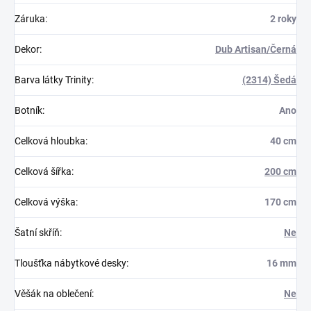
Záruka
:
2 roky
Dekor
:
Dub Artisan/Černá
Barva látky Trinity
:
(2314) Šedá
Botník
:
Ano
Celková hloubka
:
40 cm
Celková šířka
:
200 cm
Celková výška
:
170 cm
Šatní skříň
:
Ne
Tloušťka nábytkové desky
:
16 mm
Věšák na oblečení
:
Ne