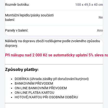
Rozměr botníku
:
100 x 49,5 x 40 cm
Montážní lepidlo/pásky součásti
Ne
balení
:
Panely v balení
:
Ano
Náklady na dopravu zboží rozlišujeme podle zvoleného způsobu
dopravy.
Při nákupu nad 2 000 Kč se automaticky uplatní 5% sleva n
Způsoby platby:
DOBÍRKA (úhrada zásilky při doručování kurýrovi)
BANKOVNÍM PŘEVODEM
ON-LINE BANKOVNÍM PŘEVODEM
ON-LINE PLATBA KARTOU
HOTOVĚ/KARTOU PŘI OSOBNÍM ODBĚRU