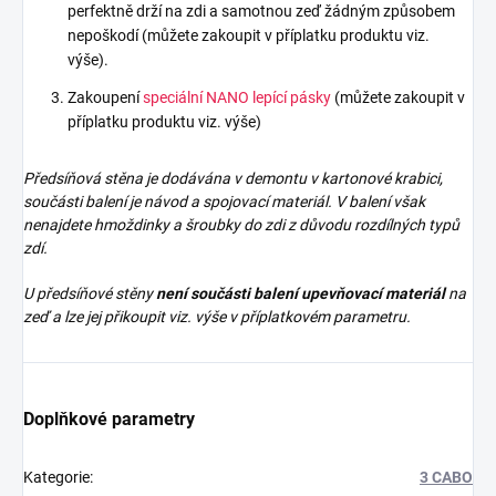
perfektně drží na zdi a samotnou zeď žádným způsobem
nepoškodí (můžete zakoupit v příplatku produktu viz.
výše).
Zakoupení
speciální NANO lepící pásky
(můžete zakoupit v
příplatku produktu viz. výše)
Předsíňová stěna je dodávána v demontu v kartonové krabici,
součásti balení je návod a spojovací materiál. V balení však
nenajdete
hmoždinky a šroubky do zdi z důvodu rozdílných typů
zdí.
U předsíňové stěny
není součásti balení upevňovací materiál
na
zeď a lze jej přikoupit viz. výše v příplatkovém parametru.
Doplňkové parametry
Kategorie
:
3 CABO