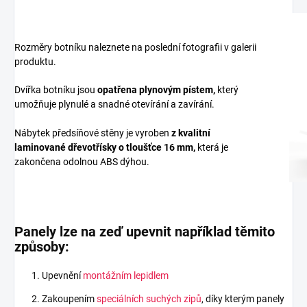
Rozměry botníku naleznete na poslední fotografii v galerii
produktu.
Dvířka botníku jsou
opatřena plynovým pístem,
který
umožňuje plynulé a snadné otevírání a zavírání.
Nábytek předsíňové stěny je vyroben
z
kvalitní
laminované dřevotřísky
o tloušťce 16 mm
,
která je
zakončena odolnou ABS dýhou.
Panely lze na zeď upevnit například těmito
způsoby:
Upevnění
montážním lepidlem
Zakoupením
speciálních suchých zipů
, díky kterým panely