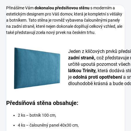
Přinášíme Vám
dokonalou předsíňovou stěnu
s moderním a
estetickým designem pro Váš domov, která je kompletní s věšáky
a botníkem. Tato stěna je rovněž vybavena čalouněnými panely
na zadní straně, které nejen dokonale doplňují celkový vzhled, ale
také představují zcela nový prvek na českém trhu.
Jeden z klíčových prvků předs
zadní straně,
což představuje
určitě upoutá pozornost všech
látkou Trinity,
která dodává stě
je
odolná proti opotřebení
a sn
dlouhodobě krásná a bude odo
Předsíňová stěna obsahuje:
2 ks – botník 100 cm,
4 ks – čalouněný panel 40x30 cm,