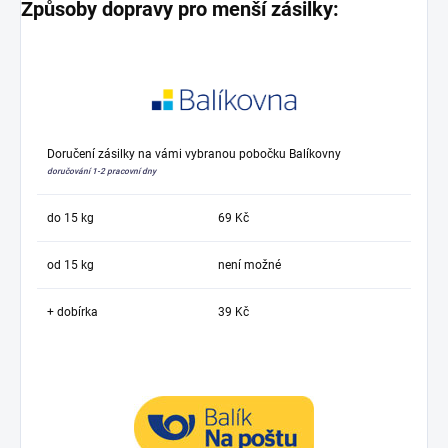
Způsoby dopravy pro menší zásilky:
Doručení zásilky na vámi vybranou pobočku Balíkovny
doručování 1-2 pracovní dny
do 15 kg
69 Kč
od 15 kg
není možné
+ dobírka
39 Kč