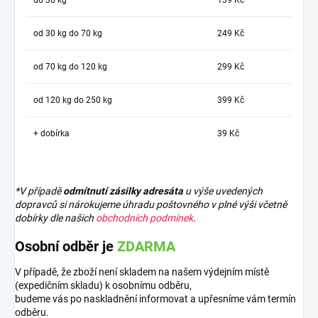
od 30 kg do 70 kg
249 Kč
od 70 kg do 120 kg
299 Kč
od 120 kg do 250 kg
399 Kč
+ dobírka
39 Kč
*V případě
odmítnutí zásilky adresáta
u výše uvedených
dopravců si nárokujeme úhradu poštovného v plné výši včetně
dobírky dle našich
obchodních podmínek
.
Osobní odběr je
ZDARMA
V případě, že zboží není skladem na našem výdejním místě
(expedičním skladu) k osobnímu odběru,
budeme vás po naskladnění informovat a upřesníme vám termín
odběru.