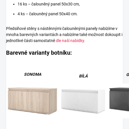
16 ks – čalouněný panel 50x30 cm,
4 ks – čalouněný panel 50x40 cm.
Předsíňové stěny s nástěnnými čalouněnými panely nabízíme v
mnoha barevných variantách a nabízíme také možnost dokoupit i
jednotlivé části samostatně
dle naší nabídky.
Barevné varianty botníku:
SONOMA
G
BÍLÁ