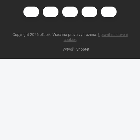
Copyright 2026
eTapik
. Všechna práva vyhrazena.
Upravit nastavení
cookies
Vytvořil Shoptet