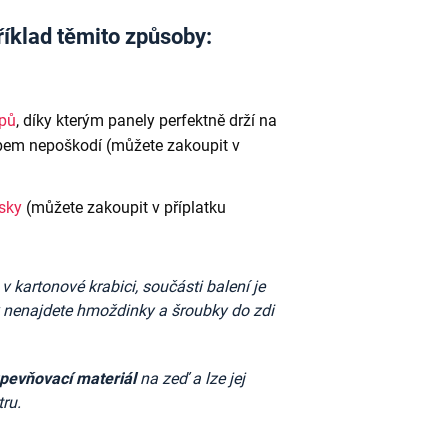
říklad těmito způsoby:
ipů
, díky kterým panely perfektně drží na
em nepoškodí (můžete zakoupit v
ásky
(můžete zakoupit v příplatku
kartonové krabici, součásti balení je
k nenajdete
hmoždinky a šroubky do zdi
upevňovací materiál
na zeď a lze jej
tru.