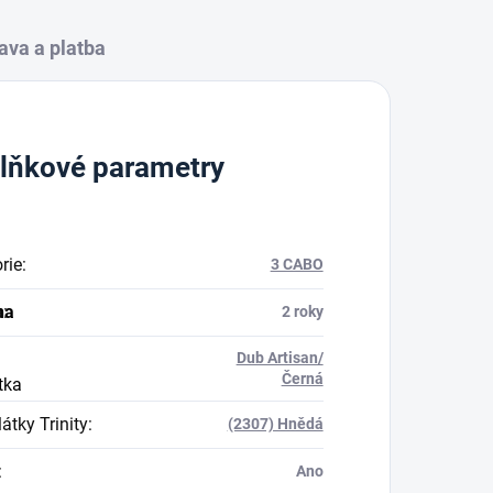
ava a platba
lňkové parametry
rie
:
3 CABO
na
a
:
2 roky
Dub Artisan/
Černá
tka
átky Trinity
:
(2307) Hnědá
:
Ano