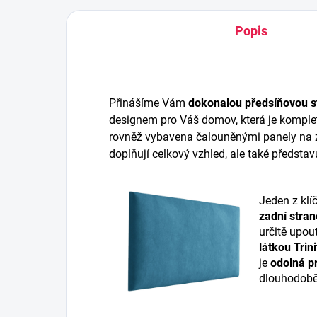
Popis
Přinášíme Vám
dokonalou předsíňovou s
designem pro Váš domov, která je komplet
rovněž vybavena čalouněnými panely na z
doplňují celkový vzhled, ale také představ
Jeden z klí
zadní stran
určitě upou
látkou Trini
je
odolná pr
dlouhodobě