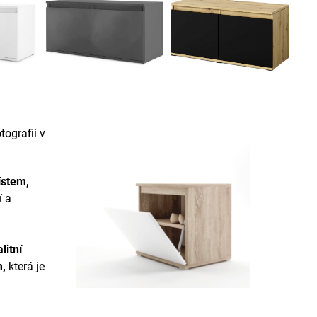
ografii v
ístem,
í a
litní
m
,
která je