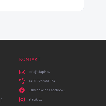
KONTAKT
info
@
etapik.cz
+420 725 933 054
Jsme také na Facebooku
etapik.cz
jů