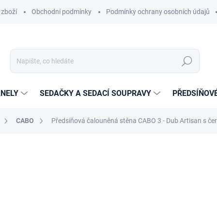
 zboží
Obchodní podmínky
Podmínky ochrany osobních údajů
Hledat
NELY
SEDAČKY A SEDACÍ SOUPRAVY
PŘEDSÍŇOV
CABO
Předsíňová čalouněná stěna CABO 3 - Dub Artisan s č
cení
ZNAČKA:
ETAPIK
12 769 Kč
10 552,89 Kč
bez DPH
Měrná
14-21 DNÍ
cena: