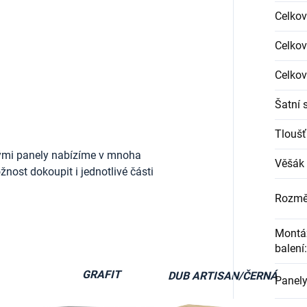
Celkov
Celkov
Celkov
Šatní 
Tloušť
ými panely nabízíme v mnoha
Věšák 
nost dokoupit i jednotlivé části
Rozmě
Montáž
balení
:
GRAFIT
DUB ARTISAN/ČERNÁ
Panely