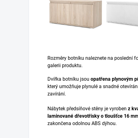
Rozměry botníku naleznete na poslední fot
galerii produktu.
Dvířka botníku jsou
opatřena plynovým p
který umožňuje plynulé a snadné otevírán
zavírání.
Nábytek předsíňové stěny je vyroben
z
kva
laminované dřevotřísky
o tloušťce 16 m
zakončena odolnou ABS dýhou.