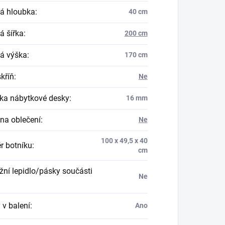
á hloubka
:
40 cm
á šířka
:
200 cm
á výška
:
170 cm
skříň
:
Ne
ka nábytkové desky
:
16 mm
na oblečení
:
Ne
100 x 49,5 x 40
r botníku
:
cm
ní lepidlo/pásky součásti
Ne
 v balení
:
Ano