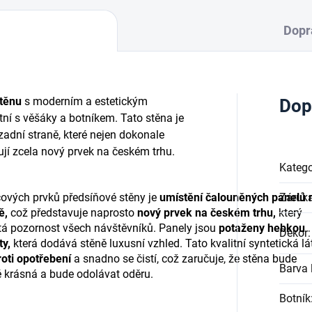
Dopr
těnu
s moderním a estetickým
Dop
ní s věšáky a botníkem. Tato stěna je
adní straně, které nejen dokonale
ují zcela nový prvek na českém trhu.
Katego
čových prvků předsíňové stěny je
umístění čalouněných panelů 
Záruk
ě,
což představuje naprosto
nový prvek na českém trhu,
který
tá pozornost všech návštěvníků. Panely jsou
potaženy hebkou
Dekor
:
ty,
která dodává stěně luxusní vzhled. Tato kvalitní syntetická lá
oti opotřebení
a snadno se čistí, což zaručuje, že stěna bude
Barva l
 krásná a bude odolávat oděru.
Botník