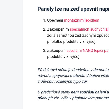
Panely lze na zeď upevnit nap
Upevnění
montážním lepidlem
Zakoupením
speciálních suchých z
zdi a samotnou zeď žádným způsob
příplatku produktu viz. výše).
Zakoupení
speciální NANO lepící p
produktu viz. výše)
Předsíňová stěna je dodávána v demontu v 
návod a spojovací materiál. V balení vša
z důvodu rozdílných typů zdí.
U předsíňové stěny
není součásti balení 
přikoupit viz. výše v příplatkovém parame