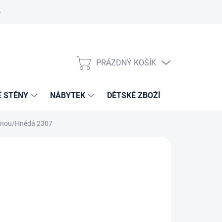
PRÁZDNÝ KOŠÍK
NÁKUPNÍ
KOŠÍK
É STĚNY
NÁBYTEK
DĚTSKÉ ZBOŽÍ
VZORNÍKY 
ernou/Hnědá 2307