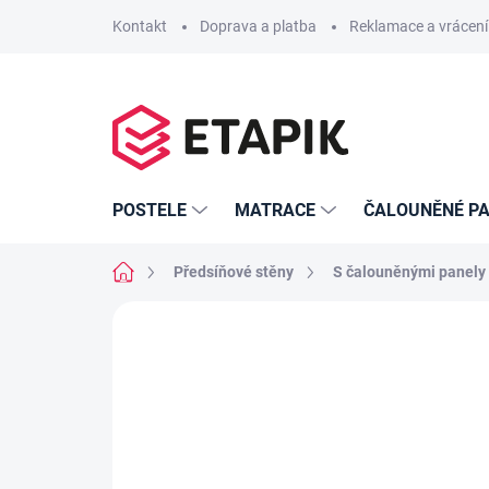
Přejít
Kontakt
Doprava a platba
Reklamace a vrácení
na
obsah
POSTELE
MATRACE
ČALOUNĚNÉ PA
Domů
Předsíňové stěny
S čalouněnými panely
Neohodnoceno
Podrobnosti hodno