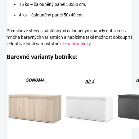
16 ks – čalouněný panel 50x30 cm,
4 ks – čalouněný panel 50x40 cm.
Předsíňové stěny s nástěnnými čalouněnými panely nabízíme v
mnoha barevných variantách a nabízíme také možnost dokoupit i
jednotlivé části samostatně
dle naší nabídky.
Barevné varianty botníku:
SONOMA
G
BÍLÁ