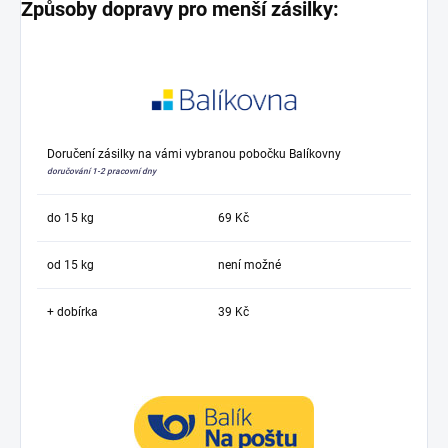
Způsoby dopravy pro menší zásilky:
Doručení zásilky na vámi vybranou pobočku Balíkovny
doručování 1-2 pracovní dny
do 15 kg
69 Kč
od 15 kg
není možné
+ dobírka
39 Kč