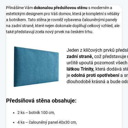
Přinášíme Vám
dokonalou předsíňovou stěnu
s moderním a
estetickým designem pro Váš domov, která je kompletní s věšáky
a botníkem. Tato stěna je rovněž vybavena čalouněnými panely
na zadní straně, které nejen dokonale doplňují celkový vzhled, ale
také představují zcela nový prvek na českém trhu.
Jeden z klíčových prvků předs
zadní straně,
což představuje
určitě upoutá pozornost všech
látkou Trinity,
která dodává stě
je
odolná proti opotřebení
a sn
dlouhodobě krásná a bude odo
Předsíňová stěna obsahuje:
2 ks – botník 100 cm,
4 ks – čalouněný panel 40x30 cm,