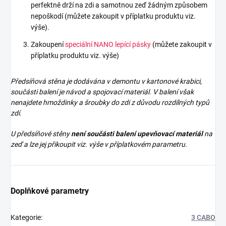
perfektně drží na zdi a samotnou zeď žádným způsobem
nepoškodí (můžete zakoupit v příplatku produktu viz.
výše).
Zakoupení
speciální NANO lepící pásky
(můžete zakoupit v
příplatku produktu viz. výše)
Předsíňová stěna je dodávána v demontu v kartonové krabici,
součásti balení je návod a spojovací materiál. V balení však
nenajdete
hmoždinky a šroubky do zdi z důvodu rozdílných typů
zdí.
U předsíňové stěny
není součásti balení upevňovací materiál
na
zeď a lze jej přikoupit viz. výše v příplatkovém parametru.
Doplňkové parametry
Kategorie
:
3 CABO