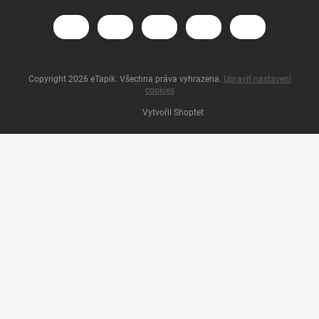
Copyright 2026
eTapik
. Všechna práva vyhrazena.
Upravit nastavení
cookies
Vytvořil Shoptet