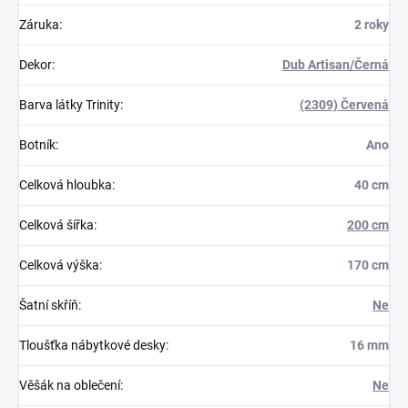
Záruka
:
2 roky
Dekor
:
Dub Artisan/Černá
Barva látky Trinity
:
(2309) Červená
Botník
:
Ano
Celková hloubka
:
40 cm
Celková šířka
:
200 cm
Celková výška
:
170 cm
Šatní skříň
:
Ne
Tloušťka nábytkové desky
:
16 mm
Věšák na oblečení
:
Ne