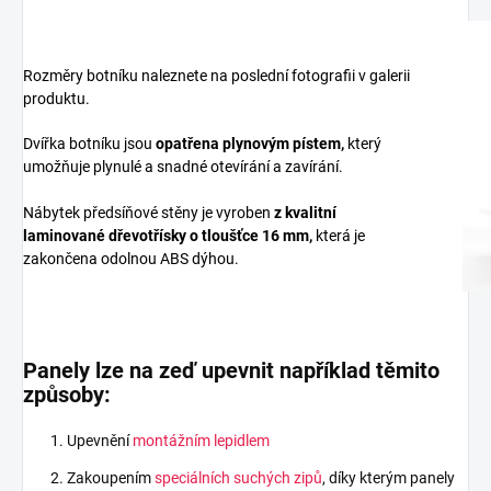
Rozměry botníku naleznete na poslední fotografii v galerii
produktu.
Dvířka botníku jsou
opatřena plynovým pístem,
který
umožňuje plynulé a snadné otevírání a zavírání.
Nábytek předsíňové stěny je vyroben
z
kvalitní
laminované dřevotřísky
o tloušťce 16 mm
,
která je
zakončena odolnou ABS dýhou.
Panely lze na zeď upevnit například těmito
způsoby:
Upevnění
montážním lepidlem
Zakoupením
speciálních suchých zipů
, díky kterým panely