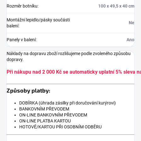
Rozměr botníku
:
100 x 49,5 x 40 cm
Montážní lepidlo/pásky součásti
Ne
balení
:
Panely v balení
:
Ano
Náklady na dopravu zboží rozlišujeme podle zvoleného způsobu
dopravy.
Při nákupu nad 2 000 Kč se automaticky uplatní 5% sleva n
Způsoby platby:
DOBÍRKA (úhrada zásilky při doručování kurýrovi)
BANKOVNÍM PŘEVODEM
ON-LINE BANKOVNÍM PŘEVODEM
ON-LINE PLATBA KARTOU
HOTOVĚ/KARTOU PŘI OSOBNÍM ODBĚRU