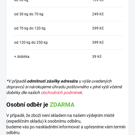
od 30 kg do 70 kg
249 Kč
od 70 kg do 120 kg
299 Kč
od 120 kg do 250 kg
399 Kč
+ dobírka
39 Kč
*V případě
odmítnutí zásilky adresáta
u výše uvedených
dopravců si nárokujeme úhradu poštovného v plné výši včetně
dobírky dle našich
obchodních podmínek
.
Osobní odběr je
ZDARMA
V případě, že zboží není skladem na našem výdejním místě
(expedičním skladu) k osobnímu odběru,
budeme vás po naskladnění informovat a upřesníme vám termín
odběru.