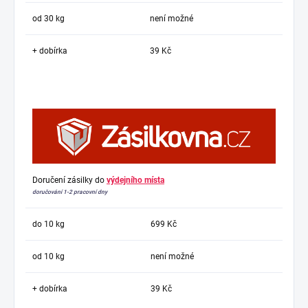
od 30 kg
není možné
+ dobírka
39 Kč
Doručení zásilky do
výdejního místa
doručování 1-2 pracovní dny
do 10 kg
699 Kč
od 10 kg
není možné
+ dobírka
39 Kč