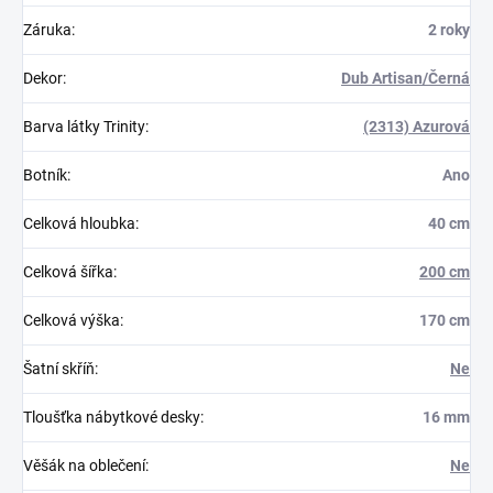
Záruka
:
2 roky
Dekor
:
Dub Artisan/Černá
Barva látky Trinity
:
(2313) Azurová
Botník
:
Ano
Celková hloubka
:
40 cm
Celková šířka
:
200 cm
Celková výška
:
170 cm
Šatní skříň
:
Ne
Tloušťka nábytkové desky
:
16 mm
Věšák na oblečení
:
Ne