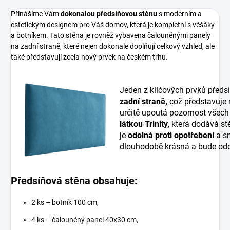
Přinášíme Vám
dokonalou předsíňovou stěnu
s moderním a
estetickým designem pro Váš domov, která je kompletní s věšáky
a botníkem. Tato stěna je rovněž vybavena čalouněnými panely
na zadní straně, které nejen dokonale doplňují celkový vzhled, ale
také představují zcela nový prvek na českém trhu.
Jeden z klíčových prvků předs
zadní straně,
což představuje
určitě upoutá pozornost všech
látkou Trinity,
která dodává stě
je
odolná proti opotřebení
a sn
dlouhodobě krásná a bude odo
Předsíňová stěna obsahuje:
2 ks – botník 100 cm,
4 ks – čalouněný panel 40x30 cm,