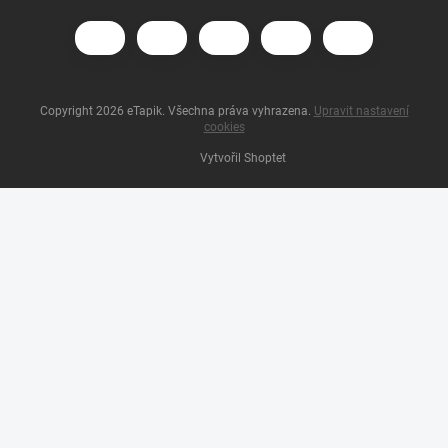
Copyright 2026
eTapik
. Všechna práva vyhrazena.
Upravit nastavení
cookies
Vytvořil Shoptet