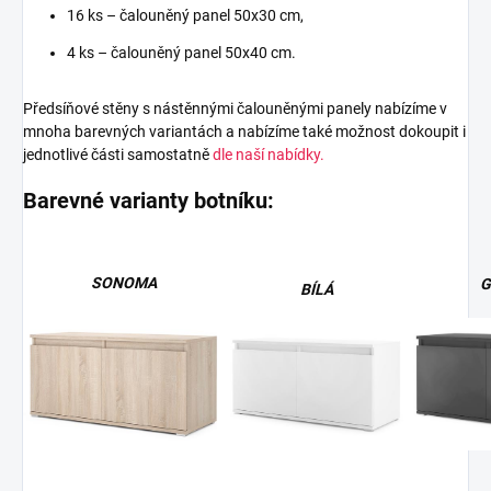
16 ks – čalouněný panel 50x30 cm,
4 ks – čalouněný panel 50x40 cm.
Předsíňové stěny s nástěnnými čalouněnými panely nabízíme v
mnoha barevných variantách a nabízíme také možnost dokoupit i
jednotlivé části samostatně
dle naší nabídky.
Barevné varianty botníku:
SONOMA
G
BÍLÁ