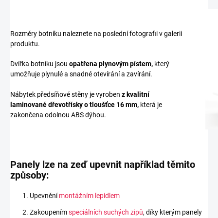
Rozměry botníku naleznete na poslední fotografii v galerii
produktu.
Dvířka botníku jsou
opatřena plynovým pístem,
který
umožňuje plynulé a snadné otevírání a zavírání.
Nábytek předsíňové stěny je vyroben
z
kvalitní
laminované dřevotřísky
o tloušťce 16 mm
,
která je
zakončena odolnou ABS dýhou.
Panely lze na zeď upevnit například těmito
způsoby:
Upevnění
montážním lepidlem
Zakoupením
speciálních suchých zipů
, díky kterým panely