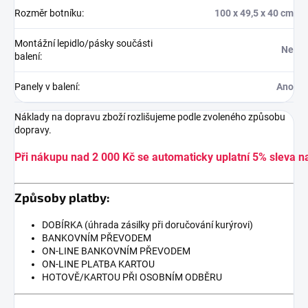
Rozměr botníku
:
100 x 49,5 x 40 cm
Montážní lepidlo/pásky součásti
Ne
balení
:
Panely v balení
:
Ano
Náklady na dopravu zboží rozlišujeme podle zvoleného způsobu
dopravy.
Při nákupu nad 2 000 Kč se automaticky uplatní 5% sleva n
Způsoby platby:
DOBÍRKA (úhrada zásilky při doručování kurýrovi)
BANKOVNÍM PŘEVODEM
ON-LINE BANKOVNÍM PŘEVODEM
ON-LINE PLATBA KARTOU
HOTOVĚ/KARTOU PŘI OSOBNÍM ODBĚRU