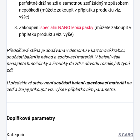
perfektně drží na zdi a samotnou zeď žádným způsobem
nepoškodí (můžete zakoupit v příplatku produktu viz.
výše).
Zakoupení
speciální NANO lepící pásky
(můžete zakoupit v
příplatku produktu viz. výše)
Předsíňová stěna je dodávána v demontu v kartonové krabici,
součásti balení je návod a spojovací materiál. V balení však
nenajdete
hmoždinky a šroubky do zdi z důvodu rozdílných typů
zdí.
U předsíňové stěny
není součásti balení upevňovací materiál
na
zeď a lze jej přikoupit viz. výše v příplatkovém parametru.
Doplňkové parametry
Kategorie
:
3 CABO