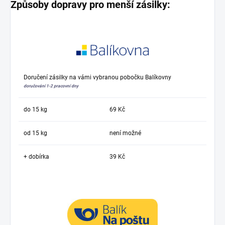
Způsoby dopravy pro menší zásilky:
Doručení zásilky na vámi vybranou pobočku Balíkovny
doručování 1-2 pracovní dny
do 15 kg
69 Kč
od 15 kg
není možné
+ dobírka
39 Kč