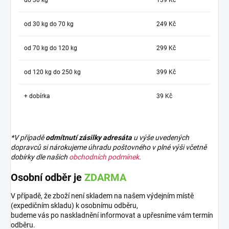
od 30 kg do 70 kg
249 Kč
od 70 kg do 120 kg
299 Kč
od 120 kg do 250 kg
399 Kč
+ dobírka
39 Kč
*V případě
odmítnutí zásilky adresáta
u výše uvedených
dopravců si nárokujeme úhradu poštovného v plné výši včetně
dobírky dle našich
obchodních podmínek
.
Osobní odběr je
ZDARMA
V případě, že zboží není skladem na našem výdejním místě
(expedičním skladu) k osobnímu odběru,
budeme vás po naskladnění informovat a upřesníme vám termín
odběru.