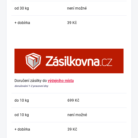
od 30 kg
není možné
+ dobírka
39 Kč
Doručení zásilky do
výdejního místa
doručování 1-2 pracovní dny
do 10 kg
699 Kč
od 10 kg
není možné
+ dobírka
39 Kč