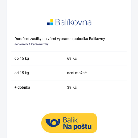
Doručení zásilky na vámi vybranou pobočku Balíkovny
doručování 1-2 pracovní dny
do 15 kg
69 Kč
od 15 kg
není možné
+ dobírka
39 Kč