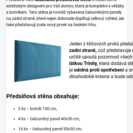
estetickým designem pro Váš domov, která je kompletní s věšáky
a botníkem. Tato stěna je rovněž vybavena čalouněnými panely
na zadní straně, které nejen dokonale doplňují celkový vzhled, ale
také představují zcela nový prvek na českém trhu.
Jeden z klíčových prvků předs
zadní straně,
což představuje
určitě upoutá pozornost všech
látkou Trinity,
která dodává stě
je
odolná proti opotřebení
a sn
dlouhodobě krásná a bude odo
Předsíňová stěna obsahuje:
2 ks – botník 100 cm,
4 ks – čalouněný panel 40x30 cm,
16 ks – čalouněný panel 50x30 cm,