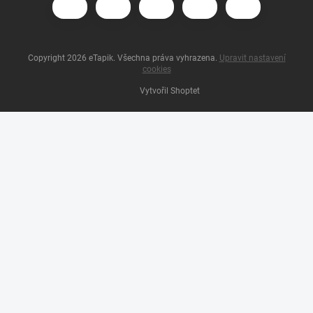
Copyright 2026
eTapik
. Všechna práva vyhrazena.
Upravit nastavení
cookies
Vytvořil Shoptet