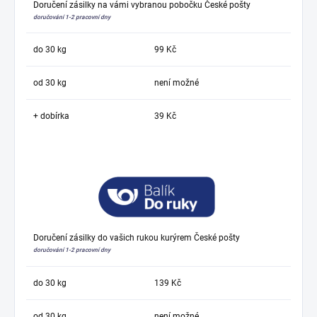
Doručení zásilky na vámi vybranou pobočku České pošty
doručování 1-2 pracovní dny
do 30 kg
99 Kč
od 30 kg
není možné
+ dobírka
39 Kč
Doručení zásilky do vašich rukou kurýrem České pošty
doručování 1-2 pracovní dny
do 30 kg
139 Kč
od 30 kg
není možné