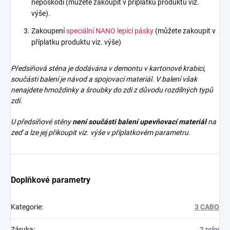
nepoškodí (můžete zakoupit v příplatku produktu viz.
výše).
Zakoupení
speciální NANO lepící pásky
(můžete zakoupit v
příplatku produktu viz. výše)
Předsíňová stěna je dodávána v demontu v kartonové krabici,
součásti balení je návod a spojovací materiál. V balení však
nenajdete
hmoždinky a šroubky do zdi z důvodu rozdílných typů
zdí.
U předsíňové stěny
není součásti balení upevňovací materiál
na
zeď a lze jej přikoupit viz. výše v příplatkovém parametru.
Doplňkové parametry
Kategorie
:
3 CABO
Záruka
:
2 roky