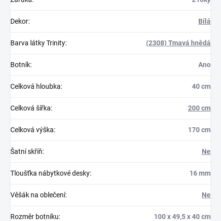
Dekor
:
Bílá
Barva látky Trinity
:
(2308) Tmavá hnědá
Botník
:
Ano
Celková hloubka
:
40 cm
Celková šířka
:
200 cm
Celková výška
:
170 cm
Šatní skříň
:
Ne
Tloušťka nábytkové desky
:
16 mm
Věšák na oblečení
:
Ne
Rozměr botníku
:
100 x 49,5 x 40 cm